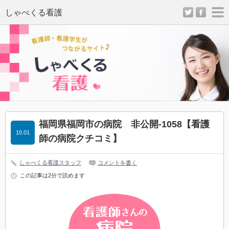
twitter
facebo
m
福岡県福岡市の病院 非公開-1058
【看護
10.01
師の病院クチコミ】
しゃべくる看護スタッフ
コメントを書く
この記事は2分で読めます