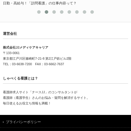
日勤・高給与！「訪問看護」の仕事内容って？
運営会社
株式会社JJメディケアキャリア
〒133-0061
東京都江戸川区篠崎町7-21-8 第2江戸鉄ビル2階
TEL：03-6638-7200 FAX：03-6662-7637
しゃべくる看護とは？
看護師求人サイト「ナースJJ」のコンサルタントが
看護師（看護学生）さんのお悩み・疑問を解消するサイト。
毎日使えるお役立ち情報も満載！
プライバシーポリシー