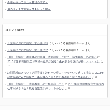
今年もやってきた～花粉の季節～
体の冷え予防対策～ストレッチ編～
コメントNEW
千葉県松戸市の病院 非公開-185
に
しゃべくる看護編集チーム
より
千葉県松戸市の病院 非公開-292
に
しゃべくる看護編集チーム
より
日勤・高給与！看護師のお仕事「訪問診療」とは？「訪問看護」との違い
に
2018年診療報酬改定で病棟の仕事が減る？生き残る看護師が持つスキルとは
よ
り
訪問看護はきつい？訪問看護を辞めたい理由・やりがいを感じる理由
に
2018年
診療報酬改定で病棟の仕事が減る？生き残る看護師が持つスキルとは
より
日勤・高給与！「訪問看護」の仕事内容って？
に
2018年診療報酬改定で病棟の
仕事が減る？生き残る看護師が持つスキルとは
より