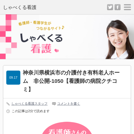
twitter
facebo
m
神奈川県横浜市の介護付き有料老人ホー
09.17
ム 非公開-1050
【看護師の病院クチコ
ミ】
しゃべくる看護スタッフ
コメントを書く
この記事は2分で読めます