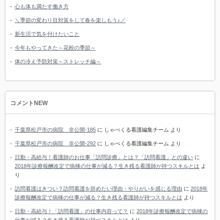
心も体も満たす働き方
＼季節の変わり目対策をして春を楽しもう♪／
新生活で気を付けたいこと
今年もやってきた～花粉の季節～
体の冷え予防対策～ストレッチ編～
コメントNEW
千葉県松戸市の病院 非公開-185
に
しゃべくる看護編集チーム
より
千葉県松戸市の病院 非公開-292
に
しゃべくる看護編集チーム
より
日勤・高給与！看護師のお仕事「訪問診療」とは？「訪問看護」との違い
に
2018年診療報酬改定で病棟の仕事が減る？生き残る看護師が持つスキルとは
よ
り
訪問看護はきつい？訪問看護を辞めたい理由・やりがいを感じる理由
に
2018年
診療報酬改定で病棟の仕事が減る？生き残る看護師が持つスキルとは
より
日勤・高給与！「訪問看護」の仕事内容って？
に
2018年診療報酬改定で病棟の