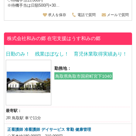
◇待機手当15,000円
※待機手当は日額500円×30...
求人を保存
電話で質問
メールで質問
株式会社和みの郷
在宅支援はうす和みの郷
日勤のみ！ 残業ほぼなし！ 育児休業取得実績あり！
勤務地：
鳥取県鳥取市国府町宮下1040
最寄駅：
JR 鳥取駅 車で11分
正看護師 准看護師 デイサービス 常勤 健康管理