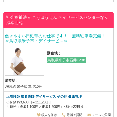
社会福祉法人 こうほうえん
デイサービスセンターなん
ぶ幸朋苑
働きやすい日勤帯のお仕事です！ 無料駐車場完備！
≪鳥取県米子市・デイサービス≫
勤務地：
鳥取県米子市石井1238
最寄駅：
JR境線 米子駅 車で10分
正看護師 准看護師 デイサービス その他 健康管理
◇月額193,600円～211,200円
※時給（准看1,100円／正看1,200円）×8Ｈ×22日換...
求人を保存
電話で質問
メールで質問