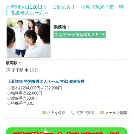
☆年間休日120日☆ 日勤のみ！ ≪鳥取県米子市・特
別養護老人ホーム≫
勤務地：
鳥取県米子市錦海町3-5-15
最寄駅：
JR 米子駅 車で8分
正看護師 特別養護老人ホーム
常勤 健康管理
◇基本給204,000円～252,200円
◇職務手当22,000円
◇被服手当500円
◇待機手当3,0...
求人を保存
電話で質問
メールで質問