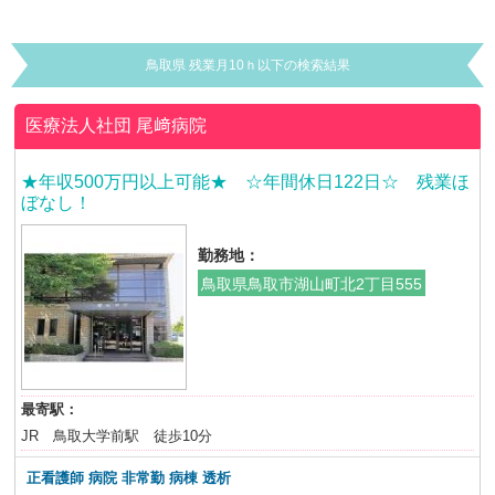
鳥取県 残業月10ｈ以下の検索結果
医療法人社団
尾﨑病院
★年収500万円以上可能★ ☆年間休日122日☆ 残業ほ
ぼなし！
勤務地：
鳥取県鳥取市湖山町北2丁目555
最寄駅：
JR 鳥取大学前駅 徒歩10分
正看護師 病院 非常勤
病棟 透析