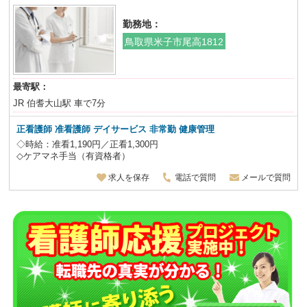
勤務地：
鳥取県米子市尾高1812
最寄駅：
JR 伯耆大山駅 車で7分
正看護師 准看護師
デイサービス 非常勤 健康管理
◇時給：准看1,190円／正看1,300円
◇ケアマネ手当（有資格者）
求人を保存
電話で質問
メールで質問