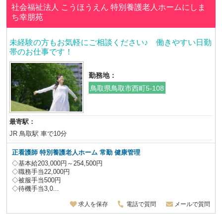
社会福祉法人 こうほうえん
特別養護老人ホームにしま
ち幸朋苑
未経験の方もお気軽にご相談ください♪ 働きやすい日勤
帯のお仕事です！
勤務地：
鳥取県鳥取市西町5-108
最寄駅：
JR 鳥取駅 車で10分
正看護師
特別養護老人ホーム
常勤 健康管理
◇基本給203,000円～254,500円
◇職務手当22,000円
◇被服手当500円
◇待機手当3,0...
求人を保存
電話で質問
メールで質問