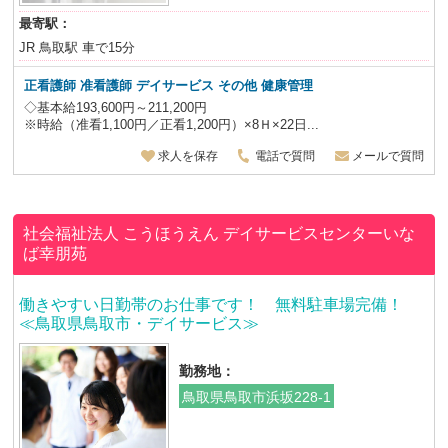
最寄駅：
JR 鳥取駅 車で15分
正看護師 准看護師 デイサービス その他 健康管理
◇基本給193,600円～211,200円
※時給（准看1,100円／正看1,200円）×8Ｈ×22日...
求人を保存
電話で質問
メールで質問
社会福祉法人 こうほうえん
デイサービスセンターいな
ば幸朋苑
働きやすい日勤帯のお仕事です！ 無料駐車場完備！
≪鳥取県鳥取市・デイサービス≫
勤務地：
鳥取県鳥取市浜坂228-1