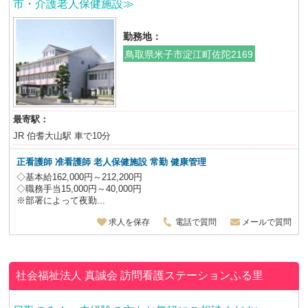
市・介護老人保健施設≫
勤務地：
鳥取県米子市淀江町佐陀2169
最寄駅：
JR 伯耆大山駅 車で10分
正看護師 准看護師 老人保健施設
常勤 健康管理
◇基本給162,000円～212,200円
◇職務手当15,000円～40,000円
※部署によって夜勤...
求人を保存
電話で質問
メールで質問
社会福祉法人 真誠会
訪問看護ステーションふる里