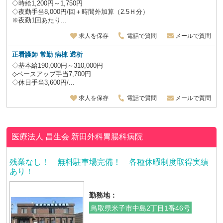
◇時給1,200円～1,750円
◇夜勤手当8,000円/回＋時間外加算（2.5Ｈ分）
※夜勤1回あたり...
求人を保存
電話で質問
メールで質問
正看護師 常勤 病棟 透析
◇基本給190,000円～310,000円
◇ベースアップ手当7,700円
◇休日手当3,600円/...
求人を保存
電話で質問
メールで質問
医療法人 昌生会
新田外科胃腸科病院
残業なし！ 無料駐車場完備！ 各種休暇制度取得実績
あり！
勤務地：
鳥取県米子市中島2丁目1番46号