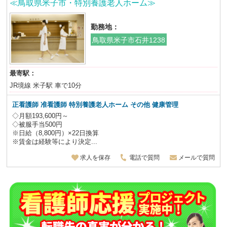
≪鳥取県米子市・特別養護老人ホーム≫
勤務地：
鳥取県米子市石井1238
最寄駅：
JR境線 米子駅 車で10分
正看護師 准看護師
特別養護老人ホーム
その他 健康管理
◇月額193,600円～
◇被服手当500円
※日給（8,800円）×22日換算
※賃金は経験等により決定...
求人を保存
電話で質問
メールで質問