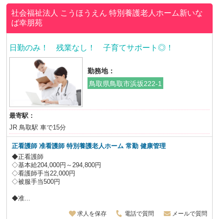
社会福祉法人 こうほうえん
特別養護老人ホーム新いな
ば幸朋苑
日勤のみ！ 残業なし！ 子育てサポート◎！
勤務地：
鳥取県鳥取市浜坂222-1
最寄駅：
JR 鳥取駅 車で15分
正看護師 准看護師 特別養護老人ホーム 常勤 健康管理
◆正看護師
◇基本給204,000円～294,800円
◇看護師手当22,000円
◇被服手当500円
◆准...
求人を保存
電話で質問
メールで質問