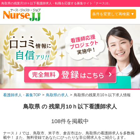
鳥取県の残業月10ｈ以下看護師求人・転職を応援する募集サイト「ナースJJ」
条件を変更して再検索 ▼
看護師求人・募集TOP
鳥取県の求人
鳥取県の残業月10ｈ以下求人情報
鳥取県
の
残業月10ｈ以下
看護師求人
108
件を掲載中
ナースＪＪでは、鳥取市、米子市、倉吉市ほか、鳥取県の看護師求人を多数掲
載中！ また、無料登録であなたにぴったりな非公開求人をご紹介します。