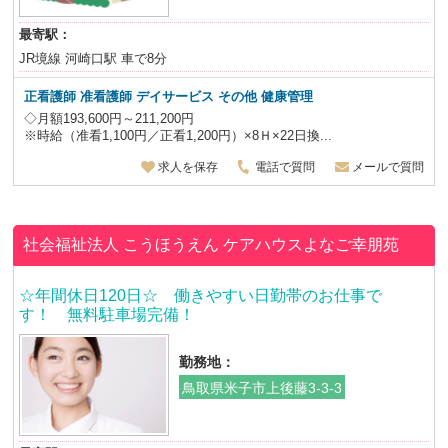
最寄駅：
JR境線 河崎口駅 車で8分
正看護師 准看護師 デイサービス その他 健康管理
◇月額193,600円～211,200円
※時給（准看1,100円／正看1,200円）×8Ｈ×22日換...
求人を保存
電話で質問
メールで質問
社会福祉法人 こうほうえん
ケアハウスよなご幸朋苑
☆年間休日120日☆ 働きやすい日勤帯のお仕事で
す！ 無料駐車場完備！
勤務地：
鳥取県米子市上後藤3-3-3