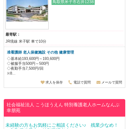
鳥取県米子市石井1238
最寄駅：
JR境線 米子駅 車で10分
准看護師
老人保健施設
その他 健康管理
◇基本給193,600円～193,600円
◇被服手当500円～500円
◇夜勤手当7,500円/回
※8...
求人を保存
電話で質問
メールで質問
社会福祉法人 こうほうえん
特別養護老人ホームなんぶ
幸朋苑
未経験の方もお気軽にご相談ください♪ 残業少なめ！