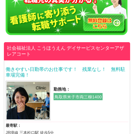
社会福祉法人 こうほうえん
デイサービスセンターアザ
レアコート
働きやすい日勤帯のお仕事です！ 残業なし！ 無料駐
車場完備！
勤務地：
鳥取県米子市両三柳1400
最寄駅：
JR境線 三本松口駅 徒歩5分