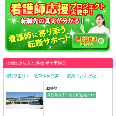
社会医療法人 仁厚会
米子東病院
福利厚生◎！ 教育体制充実！ 残業ほとんどなし！
勤務地：
鳥取県米子市淀江町佐陀2169