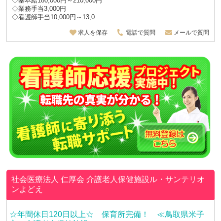
◇基本給180,000円～210,000円
◇業務手当3,000円
◇看護師手当10,000円～13,0...
求人を保存
電話で質問
メールで質問
社会医療法人 仁厚会
介護老人保健施設ル・サンテリオ
ンよどえ
☆年間休日120日以上☆ 保育所完備！ ≪鳥取県米子