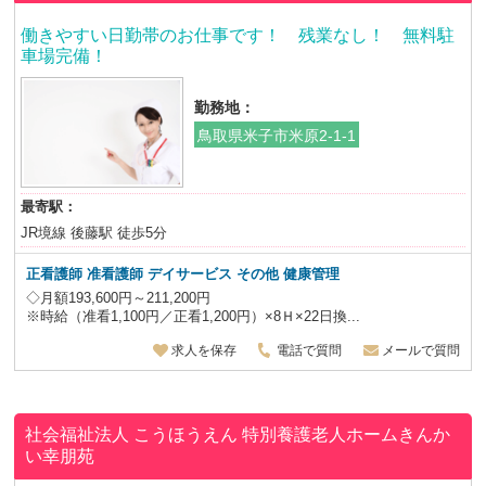
働きやすい日勤帯のお仕事です！ 残業なし！ 無料駐
車場完備！
勤務地：
鳥取県米子市米原2-1-1
最寄駅：
JR境線 後藤駅 徒歩5分
正看護師 准看護師 デイサービス その他 健康管理
◇月額193,600円～211,200円
※時給（准看1,100円／正看1,200円）×8Ｈ×22日換...
求人を保存
電話で質問
メールで質問
社会福祉法人 こうほうえん
特別養護老人ホームきんか
い幸朋苑