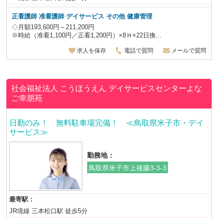
正看護師 准看護師 デイサービス その他 健康管理
◇月額193,600円～211,200円
※時給（准看1,100円／正看1,200円）×8Ｈ×22日換...
求人を保存
電話で質問
メールで質問
社会福祉法人 こうほうえん
デイサービスセンターよな
ご幸朋苑
日勤のみ！ 無料駐車場完備！ ≪鳥取県米子市・デイ
サービス≫
勤務地：
鳥取県米子市上後藤3-3-3
最寄駅：
JR境線 三本松口駅 徒歩5分