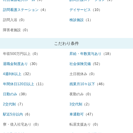
訪問看護ステーション
（4）
デイサービス
（10）
訪問入浴
（0）
検診施設
（1）
障害者施設
（0）
こだわり条件
年収500万円以上
（0）
昇給・年数賞与あり
（18）
退職金制度あり
（30）
社会保険完備
（52）
4週8休以上
（32）
土日祝休み
（0）
年間休日120日以上
（11）
残業月10ｈ以下
（46）
日勤のみ
（38）
夜勤のみ
（0）
2交代制
（7）
3交代制
（2）
駅近5分以内
（6）
車通勤可
（47）
寮・借入社宅あり
（0）
転居支援あり
（0）