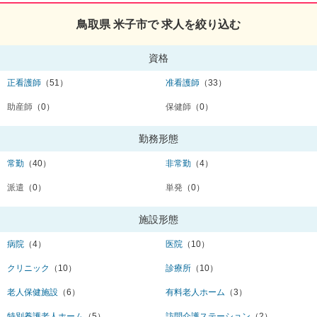
鳥取県 米子市で 求人を絞り込む
資格
正看護師
（51）
准看護師
（33）
助産師
（0）
保健師
（0）
勤務形態
常勤
（40）
非常勤
（4）
派遣
（0）
単発
（0）
施設形態
病院
（4）
医院
（10）
クリニック
（10）
診療所
（10）
老人保健施設
（6）
有料老人ホーム
（3）
特別養護老人ホーム
（5）
訪問介護ステーション
（2）