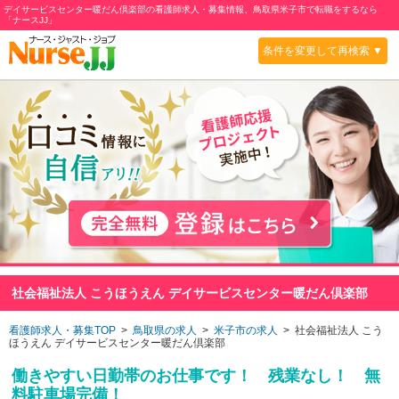
デイサービスセンター暖だん倶楽部の看護師求人・募集情報、鳥取県米子市で転職をするなら
「ナースJJ」
条件を変更して再検索 ▼
社会福祉法人 こうほうえん デイサービスセンター暖だん倶楽部
看護師求人・募集TOP
>
鳥取県の求人
>
米子市の求人
> 社会福祉法人 こう
ほうえん デイサービスセンター暖だん倶楽部
働きやすい日勤帯のお仕事です！ 残業なし！ 無
料駐車場完備！