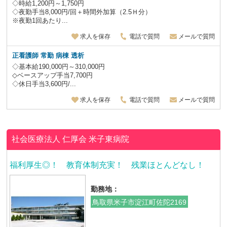
◇時給1,200円～1,750円
◇夜勤手当8,000円/回＋時間外加算（2.5Ｈ分）
※夜勤1回あたり...
求人を保存
電話で質問
メールで質問
正看護師 常勤 病棟 透析
◇基本給190,000円～310,000円
◇ベースアップ手当7,700円
◇休日手当3,600円/...
求人を保存
電話で質問
メールで質問
社会医療法人 仁厚会
米子東病院
福利厚生◎！ 教育体制充実！ 残業ほとんどなし！
勤務地：
鳥取県米子市淀江町佐陀2169