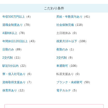
こだわり条件
年収500万円以上
（4）
昇給・年数賞与あり
（41）
退職金制度あり
（78）
社会保険完備
（118）
4週8休以上
（78）
土日祝休み
（0）
年間休日120日以上
（43）
残業月10ｈ以下
（108）
日勤のみ
（89）
夜勤のみ
（1）
2交代制
（11）
3交代制
（9）
駅近5分以内
（22）
車通勤可
（106）
寮・借入社宅あり
（6）
転居支援あり
（0）
資格取得支援あり
（7）
ブランク・未経験可
（50）
保育所あり
（12）
電子カルテ
（5）