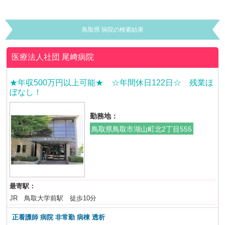
鳥取県 病院の検索結果
医療法人社団
尾﨑病院
★年収500万円以上可能★ ☆年間休日122日☆ 残業ほ
ぼなし！
勤務地：
鳥取県鳥取市湖山町北2丁目555
最寄駅：
JR 鳥取大学前駅 徒歩10分
正看護師 病院 非常勤
病棟 透析