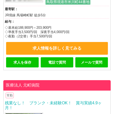
鳥取県境港市米川町44番地
最寄駅：
JR境線 馬場崎町駅 徒歩5分
給与：
◇基本給188,900円～203,900円
◇準夜手当3,500円/回 深夜手当4,000円/回
◇夜勤（2交替）手当7,500円/回
求人情報を詳しく見てみる
求人を保存
電話で質問
メールで質問
医療法人
元町病院
常勤
残業なし！ ブランク・未経験OK！ 賞与実績4.9ヶ
月！