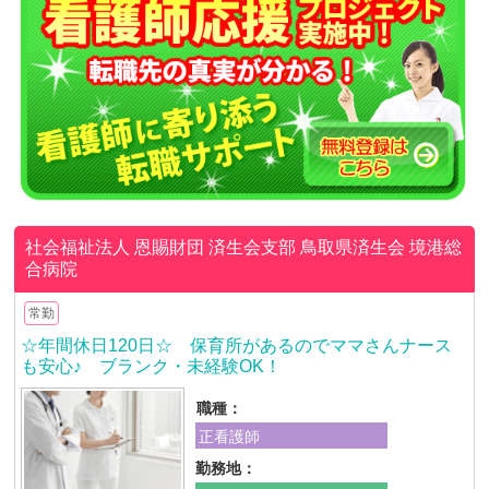
社会福祉法人 恩賜財団 済生会支部 鳥取県済生会
境港総
合病院
常勤
☆年間休日120日☆ 保育所があるのでママさんナース
も安心♪ ブランク・未経験OK！
職種：
正看護師
勤務地：