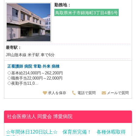
勤務地：
鳥取県米子市錦海町3丁目4番5号
最寄駅：
JR山陰本線 米子駅 車で6分
正看護師 病院 常勤 外来 病棟
◇基本給214,000円～262,200円
◇職務手当22,000円～22,000円
◇夜勤手当11,0...
求人を保存
電話で質問
メールで質問
社会医療法人 同愛会
博愛病院
☆年間休日120日以上☆ 保育所完備！ 各種休暇取得