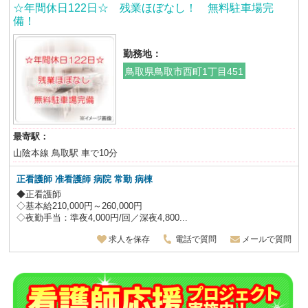
☆年間休日122日☆ 残業ほぼなし！ 無料駐車場完
備！
勤務地：
鳥取県鳥取市西町1丁目451
最寄駅：
山陰本線 鳥取駅 車で10分
正看護師 准看護師 病院 常勤 病棟
◆正看護師
◇基本給210,000円～260,000円
◇夜勤手当：準夜4,000円/回／深夜4,800...
求人を保存
電話で質問
メールで質問