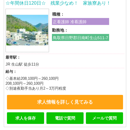
☆年間休日120日☆ 残業少なめ！ 家族寮あり！
職種：
正看護師 准看護師
勤務地：
鳥取県日野郡日南町生山511-7
最寄駅：
JR 生山駅 徒歩11分
給与：
◇基本給208,100円～260,100円
208,100円～260,100円
◇別途夜勤手当あり月2～3万円程度
求人情報を詳しく見てみる
求人を保存
電話で質問
メールで質問