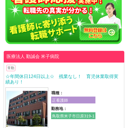
医療法人 勤誠会
米子病院
常勤
☆年間休日124日以上☆ 残業なし！ 育児休業取得実
績あり！
職種：
正看護師
勤務地：
鳥取県米子市日原319-1