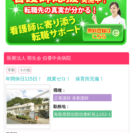
医療法人 萌生会
伯耆中央病院
常勤
その他
年間休日115日！ 残業ゼロ！ 保育所完備！
職種：
正看護師 准看護師
勤務地：
鳥取県西伯郡伯耆町長山152-1