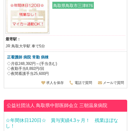
鳥取県鳥取市三津876
最寄駅：
JR 鳥取大学駅 車で5分
正看護師 病院 常勤 病棟
◇月収248,392円～(手当含む)
◇夜勤手当8,892円/回
◇夜間看護手当25,600円
求人を保存
電話で質問
メールで質問
公益社団法人 鳥取県中部医師会立
三朝温泉病院
☆年間休日120日☆ 賞与実績4.3ヶ月！ 残業ほぼな
し！