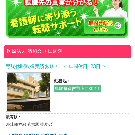
医療法人 清和会
垣田病院
育児休暇取得実績あり！ ☆年間休日123日☆
勤務地：
鳥取県倉吉市上井302-1
最寄駅：
JR山陰本線 倉吉駅 徒歩6分