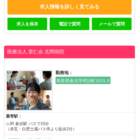
求人情報を詳しく見てみる
求人を保存
電話で質問
メールで質問
医療法人 里仁会
北岡病院
勤務地：
鳥取県倉吉市明治町1031-5
最寄駅：
◇JR 倉吉駅 バスで15分
（赤瓦・白壁土蔵バス停より徒歩2分）