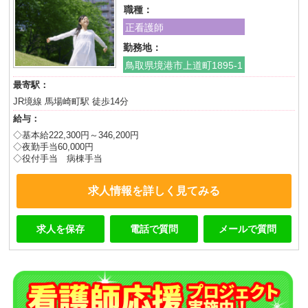
職種：
正看護師
勤務地：
鳥取県境港市上道町1895-1
最寄駅：
JR境線 馬場崎町駅 徒歩14分
給与：
◇基本給222,300円～346,200円
◇夜勤手当60,000円
◇役付手当 病棟手当
求人情報を詳しく見てみる
求人を保存
電話で質問
メールで質問