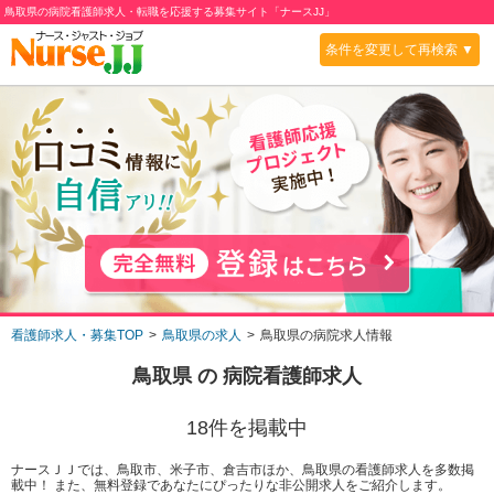
鳥取県の病院看護師求人・転職を応援する募集サイト「ナースJJ」
条件を変更して再検索 ▼
看護師求人・募集TOP
鳥取県の求人
鳥取県の病院求人情報
鳥取県
の
病院
看護師求人
18
件を掲載中
ナースＪＪでは、鳥取市、米子市、倉吉市ほか、鳥取県の看護師求人を多数掲
載中！ また、無料登録であなたにぴったりな非公開求人をご紹介します。