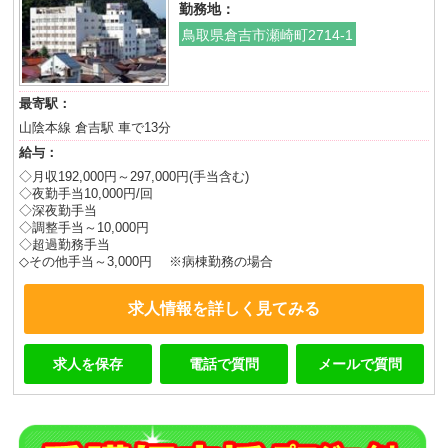
勤務地：
鳥取県倉吉市瀬崎町2714-1
最寄駅：
山陰本線 倉吉駅 車で13分
給与：
◇月収192,000円～297,000円(手当含む)
◇夜勤手当10,000円/回
◇深夜勤手当
◇調整手当～10,000円
◇超過勤務手当
◇その他手当～3,000円 ※病棟勤務の場合
求人情報を詳しく見てみる
求人を保存
電話で質問
メールで質問