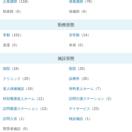
正看護師
（118）
准看護師
（76）
助産師
（0）
保健師
（0）
勤務形態
常勤
（101）
非常勤
（14）
派遣
（0）
単発
（0）
施設形態
病院
（18）
医院
（20）
クリニック
（20）
診療所
（20）
老人保健施設
（16）
有料老人ホーム
（7）
特別養護老人ホーム
（12）
訪問介護ステーション
（2）
訪問看護ステーション
（13）
デイサービス
（23）
訪問入浴
（1）
検診施設
（1）
障害者施設
（0）