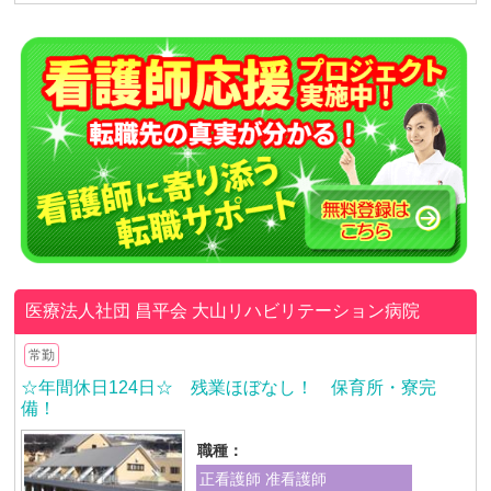
医療法人社団 昌平会
大山リハビリテーション病院
常勤
☆年間休日124日☆ 残業ほぼなし！ 保育所・寮完
備！
職種：
正看護師 准看護師