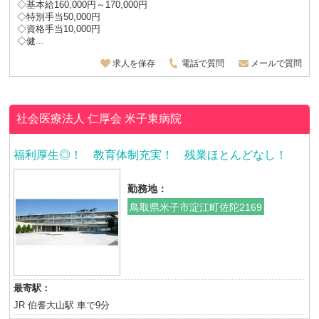
◇基本給160,000円～170,000円
◇特別手当50,000円
◇資格手当10,000円
◇健...
求人を保存
電話で質問
メールで質問
社会医療法人 仁厚会
米子東病院
福利厚生◎！ 教育体制充実！ 残業ほとんどなし！
勤務地：
鳥取県米子市淀江町佐陀2169
最寄駅：
JR 伯耆大山駅 車で9分