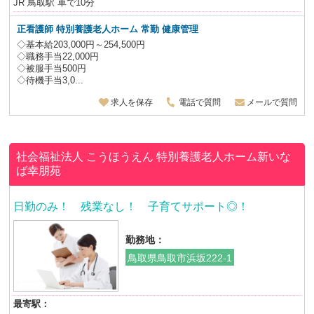
JR 鳥取駅 車で10分
正看護師
特別養護老人ホーム
常勤 健康管理
◇基本給203,000円～254,500円
◇職務手当22,000円
◇被服手当500円
◇待機手当3,0...
求人を保存
電話で質問
メールで質問
社会福祉法人 こうほうえん
特別養護老人ホーム新いな
ば幸朋苑
日勤のみ！ 残業なし！ 子育てサポート◎！
勤務地：
鳥取県鳥取市浜坂222-1
最寄駅：