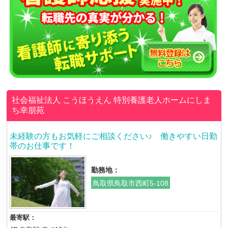
社会福祉法人 こうほうえん
特別養護老人ホームにしま
ち幸朋苑
未経験の方もお気軽にご相談ください♪ 働きやすい日勤
帯のお仕事です！
勤務地：
鳥取県鳥取市西町5-108
最寄駅：