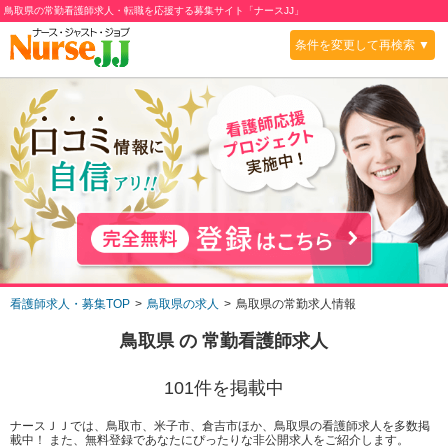
鳥取県の常勤看護師求人・転職を応援する募集サイト「ナースJJ」
条件を変更して再検索 ▼
看護師求人・募集TOP
鳥取県の求人
鳥取県の常勤求人情報
鳥取県
の
常勤
看護師求人
101
件を掲載中
ナースＪＪでは、鳥取市、米子市、倉吉市ほか、鳥取県の看護師求人を多数掲
載中！ また、無料登録であなたにぴったりな非公開求人をご紹介します。