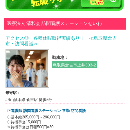
医療法人 清和会
訪問看護ステーションせいわ
アクセス◎ 各種休暇取得実績あり！ ≪鳥取県倉吉
市・訪問看護≫
勤務地：
鳥取県倉吉市上井303-2
最寄駅：
JR山陰本線 倉吉駅 徒歩5分
正看護師 訪問看護ステーション 常勤 訪問看護
◇基本給205,000円～296,000円
◇待機手当15,000円
※待機手当は日額500円×30...