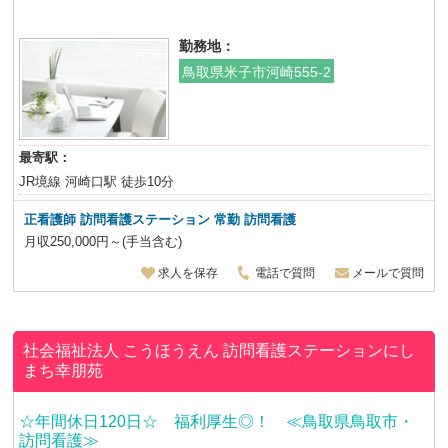
勤務地：
鳥取県米子市河崎555-2
最寄駅：
JR境線 河崎口駅 徒歩10分
正看護師 訪問看護ステーション 常勤 訪問看護
月収250,000円～(手当含む)
求人を保存
電話で質問
メールで質問
社会福祉法人 こうほうえん
訪問看護ステーションにし
まち幸朋苑
☆年間休日120日☆ 福利厚生◎！ ≪鳥取県鳥取市・
訪問看護≫