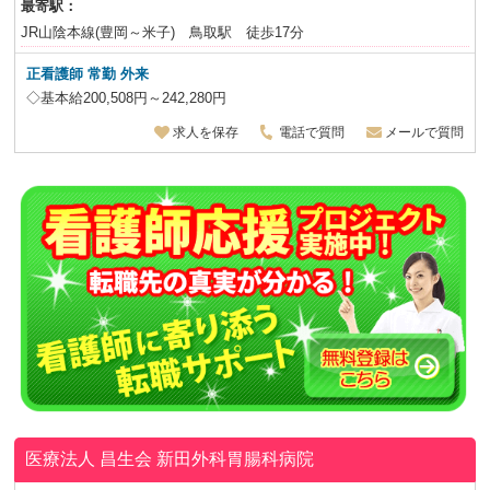
最寄駅：
JR山陰本線(豊岡～米子) 鳥取駅 徒歩17分
正看護師 常勤 外来
◇基本給200,508円～242,280円
求人を保存
電話で質問
メールで質問
医療法人 昌生会
新田外科胃腸科病院