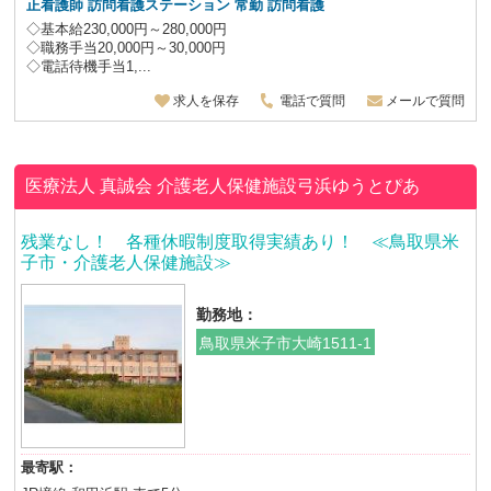
正看護師 訪問看護ステーション 常勤 訪問看護
◇基本給230,000円～280,000円
◇職務手当20,000円～30,000円
◇電話待機手当1,...
求人を保存
電話で質問
メールで質問
医療法人 真誠会
介護老人保健施設弓浜ゆうとぴあ
残業なし！ 各種休暇制度取得実績あり！ ≪鳥取県米
子市・介護老人保健施設≫
勤務地：
鳥取県米子市大崎1511-1
最寄駅：