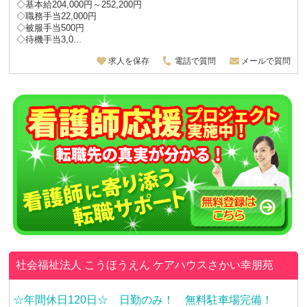
◇基本給204,000円～252,200円
◇職務手当22,000円
◇被服手当500円
◇待機手当3,0...
求人を保存
電話で質問
メールで質問
社会福祉法人 こうほうえん
ケアハウスさかい幸朋苑
☆年間休日120日☆ 日勤のみ！ 無料駐車場完備！