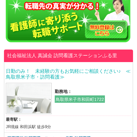
社会福祉法人 真誠会
訪問看護ステーションふる里
日勤のみ！ 未経験の方もお気軽にご相談ください♪ ≪
鳥取県米子市・訪問看護≫
勤務地：
鳥取県米子市和田町1722
最寄駅：
JR境線 和田浜駅 徒歩9分