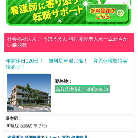
社会福祉法人 こうほうえん
特別養護老人ホーム新さか
い幸朋苑
年間休日120日！ 無料駐車場完備！ 育児休暇取得実
績あり！
勤務地：
鳥取県境港市上道町2053-1
最寄駅：
JR境線 境港駅 車で7分
准看護師 特別養護老人ホーム
常勤 健康管理