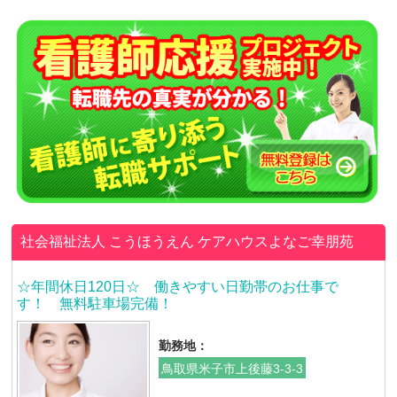
社会福祉法人 こうほうえん
ケアハウスよなご幸朋苑
☆年間休日120日☆ 働きやすい日勤帯のお仕事で
す！ 無料駐車場完備！
勤務地：
鳥取県米子市上後藤3-3-3