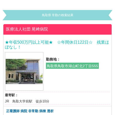
鳥取県 常勤の検索結果
医療法人社団
尾﨑病院
★年収500万円以上可能★ ☆年間休日122日☆ 残業ほ
ぼなし！
勤務地：
鳥取県鳥取市湖山町北2丁目555
最寄駅：
JR 鳥取大学前駅 徒歩10分
正看護師 病院 非常勤
病棟 透析