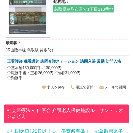
勤務地：
鳥取県鳥取市富安1丁目113番地
最寄駅：
JR山陰本線 鳥取駅 徒歩5分
正看護師 准看護師 訪問介護ステーション 訪問入浴 常勤 訪問入浴
◇基本給130,000円～130,000円
◇職務手当：正看26,000円／准看31,000円
◇勤務手...
求人を保存
電話で質問
メールで質問
社会医療法人 仁厚会
介護老人保健施設ル・サンテリオ
ンよどえ
☆年間休日120日以上☆ 保育所完備！ ≪鳥取県米子