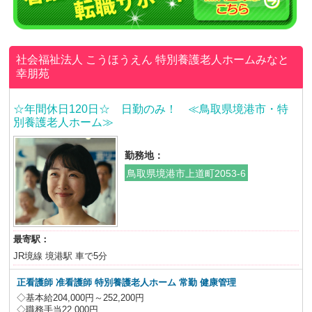
社会福祉法人 こうほうえん
特別養護老人ホームみなと
幸朋苑
☆年間休日120日☆ 日勤のみ！ ≪鳥取県境港市・特
別養護老人ホーム≫
勤務地：
鳥取県境港市上道町2053-6
最寄駅：
JR境線 境港駅 車で5分
正看護師 准看護師 特別養護老人ホーム 常勤 健康管理
◇基本給204,000円～252,200円
◇職務手当22,000円