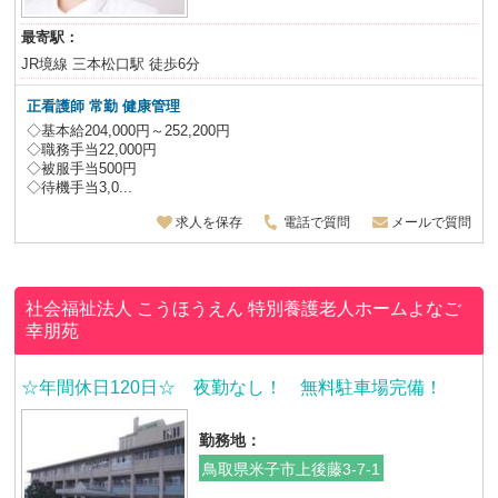
最寄駅：
JR境線 三本松口駅 徒歩6分
正看護師
常勤 健康管理
◇基本給204,000円～252,200円
◇職務手当22,000円
◇被服手当500円
◇待機手当3,0...
求人を保存
電話で質問
メールで質問
社会福祉法人 こうほうえん
特別養護老人ホームよなご
幸朋苑
☆年間休日120日☆ 夜勤なし！ 無料駐車場完備！
勤務地：
鳥取県米子市上後藤3-7-1