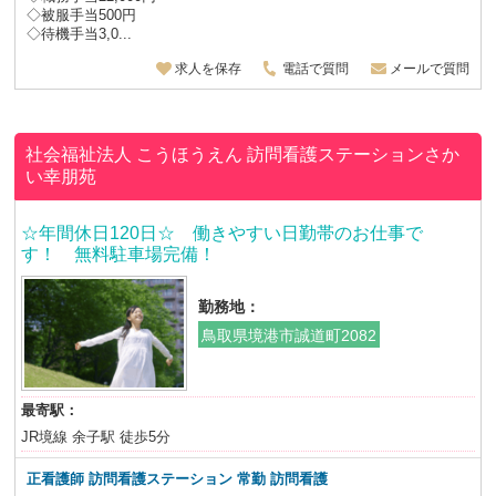
◇被服手当500円
◇待機手当3,0...
求人を保存
電話で質問
メールで質問
社会福祉法人 こうほうえん
訪問看護ステーションさか
い幸朋苑
☆年間休日120日☆ 働きやすい日勤帯のお仕事で
す！ 無料駐車場完備！
勤務地：
鳥取県境港市誠道町2082
最寄駅：
JR境線 余子駅 徒歩5分
正看護師 訪問看護ステーション 常勤 訪問看護