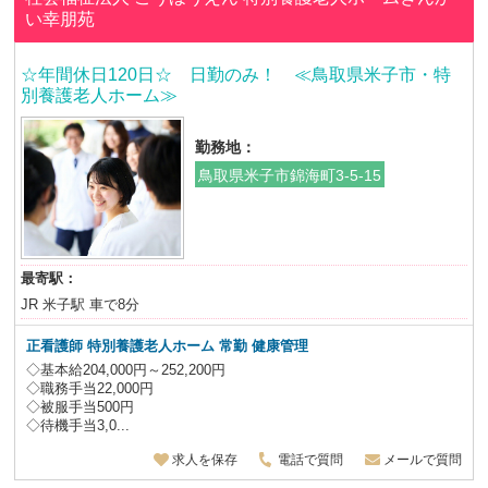
い幸朋苑
☆年間休日120日☆ 日勤のみ！ ≪鳥取県米子市・特
別養護老人ホーム≫
勤務地：
鳥取県米子市錦海町3-5-15
最寄駅：
JR 米子駅 車で8分
正看護師 特別養護老人ホーム
常勤 健康管理
◇基本給204,000円～252,200円
◇職務手当22,000円
◇被服手当500円
◇待機手当3,0...
求人を保存
電話で質問
メールで質問