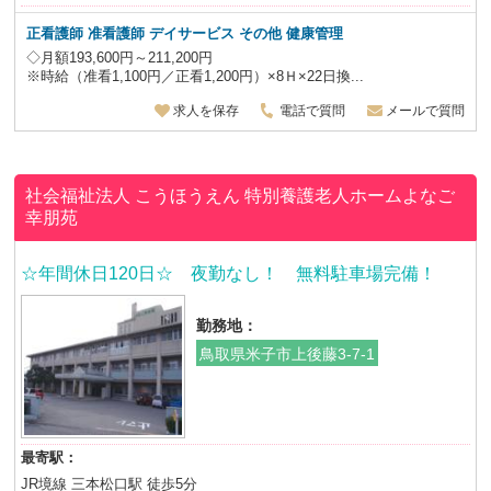
正看護師 准看護師 デイサービス その他 健康管理
◇月額193,600円～211,200円
※時給（准看1,100円／正看1,200円）×8Ｈ×22日換...
求人を保存
電話で質問
メールで質問
社会福祉法人 こうほうえん
特別養護老人ホームよなご
幸朋苑
☆年間休日120日☆ 夜勤なし！ 無料駐車場完備！
勤務地：
鳥取県米子市上後藤3-7-1
最寄駅：
JR境線 三本松口駅 徒歩5分