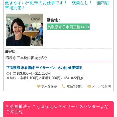
働きやすい日勤帯のお仕事です！ 残業なし！ 無料駐
車場完備！
勤務地：
鳥取県米子市両三柳1400
最寄駅：
JR境線 三本松口駅 徒歩5分
正看護師 准看護師 デイサービス その他 健康管理
◇月額193,600円～211,200円
※時給（准看1,100円／正看1,200円）×8Ｈ×22日換...
求人を保存
電話で質問
メールで質問
社会福祉法人 こうほうえん
デイサービスセンターよな
ご幸朋苑