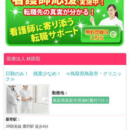
医療法人
林医院
日勤のみ！ 残業少なめ！ ≪鳥取県鳥取市・クリニッ
ク≫
勤務地：
鳥取県鳥取市用瀬町鷹狩722-1
最寄駅：
JR因美線 鷹狩駅 徒歩4分