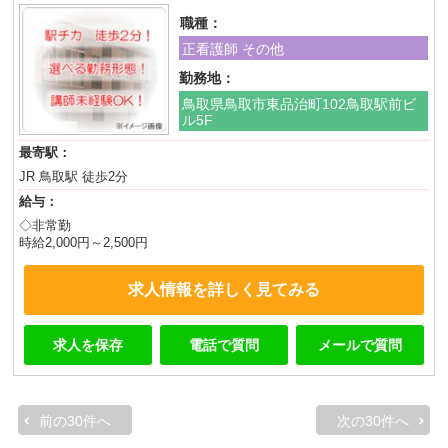
職種：
正看護師 その他
勤務地：
鳥取県鳥取市東品治町102鳥取駅前ビ
ル5F
最寄駅：
JR 鳥取駅 徒歩2分
給与：
◇非常勤
時給2,000円～2,500円
求人情報を詳しく見てみる
求人を保存
電話で質問
メールで質問
前の30件へ
次の30件へ