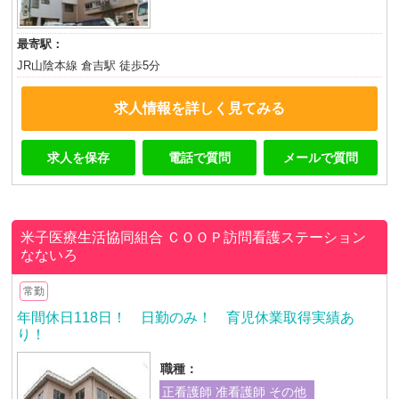
最寄駅：
JR山陰本線 倉吉駅 徒歩5分
求人情報を詳しく見てみる
求人を保存
電話で質問
メールで質問
米子医療生活協同組合
ＣＯＯＰ訪問看護ステーション
なないろ
常勤
年間休日118日！ 日勤のみ！ 育児休業取得実績あ
り！
職種：
正看護師 准看護師 その他