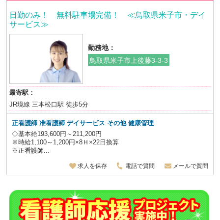
日勤のみ！ 無料駐車場完備！ ≪鳥取県米子市・デイ
サービス≫
勤務地：
鳥取県米子市上後藤3-3-3
最寄駅：
JR境線 三本松口駅 徒歩5分
正看護師 准看護師 デイサービス その他 健康管理
◇基本給193,600円～211,200円
※時給1,100～1,200円×8Ｈ×22日換算
※正看護師...
求人を保存
電話で質問
メールで質問