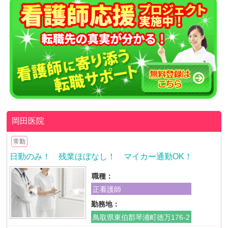
岡田医院
常勤
日勤のみ！ 残業ほぼなし！ マイカー通勤OK！
職種：
正看護師
勤務地：
鳥取県東伯郡琴浦町徳万176-2