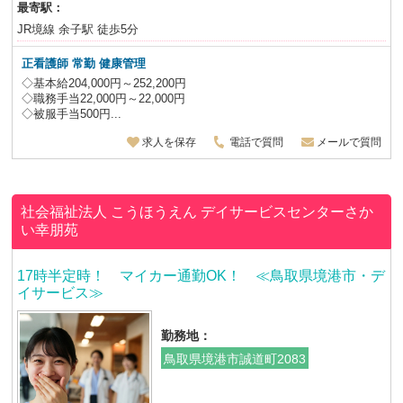
最寄駅：
JR境線 余子駅 徒歩5分
正看護師
常勤 健康管理
◇基本給204,000円～252,200円
◇職務手当22,000円～22,000円
◇被服手当500円...
求人を保存
電話で質問
メールで質問
社会福祉法人 こうほうえん
デイサービスセンターさか
い幸朋苑
17時半定時！ マイカー通勤OK！ ≪鳥取県境港市・デ
イサービス≫
勤務地：
鳥取県境港市誠道町2083