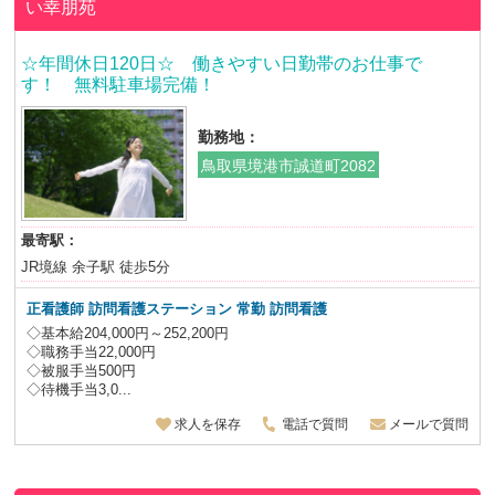
い幸朋苑
☆年間休日120日☆ 働きやすい日勤帯のお仕事で
す！ 無料駐車場完備！
勤務地：
鳥取県境港市誠道町2082
最寄駅：
JR境線 余子駅 徒歩5分
正看護師 訪問看護ステーション 常勤 訪問看護
◇基本給204,000円～252,200円
◇職務手当22,000円
◇被服手当500円
◇待機手当3,0...
求人を保存
電話で質問
メールで質問