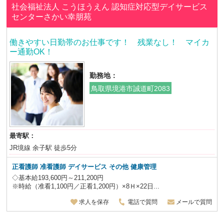
社会福祉法人 こうほうえん
認知症対応型デイサービス
センターさかい幸朋苑
働きやすい日勤帯のお仕事です！ 残業なし！ マイカ
ー通勤OK！
勤務地：
鳥取県境港市誠道町2083
最寄駅：
JR境線 余子駅 徒歩5分
正看護師 准看護師 デイサービス
その他 健康管理
◇基本給193,600円～211,200円
※時給（准看1,100円／正看1,200円）×8Ｈ×22日...
求人を保存
電話で質問
メールで質問