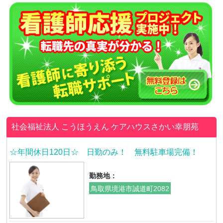
社会福祉法人 こうほうえん
ケアハウスさかい幸朋苑
☆年間休日120日☆ 日勤のみ！ 無料駐車場完備！
勤務地：
鳥取県境港市誠道町2082