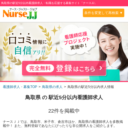
鳥取県の駅近5分以内看護師求人・転職を応援する募集サイト「ナースJJ」
条件を変更して再検索 ▼
看護師求人・募集TOP
鳥取県の求人
鳥取県の駅近5分以内求人情報
鳥取県
の
駅近5分以内
看護師求人
22
件を掲載中
ナースＪＪでは、鳥取市、米子市、倉吉市ほか、鳥取県の看護師求人を多数掲
載中！ また、無料登録であなたにぴったりな非公開求人をご紹介します。