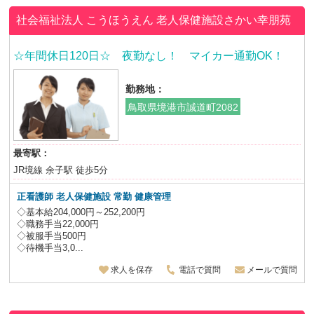
社会福祉法人 こうほうえん
老人保健施設さかい幸朋苑
☆年間休日120日☆ 夜勤なし！ マイカー通勤OK！
勤務地：
鳥取県境港市誠道町2082
最寄駅：
JR境線 余子駅 徒歩5分
正看護師 老人保健施設 常勤 健康管理
◇基本給204,000円～252,200円
◇職務手当22,000円
◇被服手当500円
◇待機手当3,0...
求人を保存
電話で質問
メールで質問