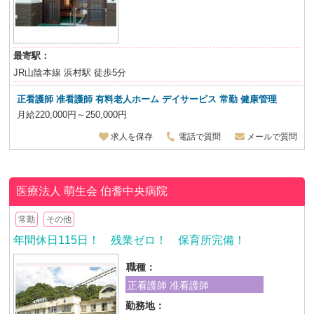
最寄駅：
JR山陰本線 浜村駅 徒歩5分
正看護師 准看護師 有料老人ホーム デイサービス 常勤 健康管理
月給220,000円～250,000円
求人を保存
電話で質問
メールで質問
医療法人 萌生会
伯耆中央病院
常勤
その他
年間休日115日！ 残業ゼロ！ 保育所完備！
職種：
正看護師 准看護師
勤務地：