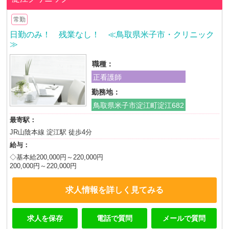
常勤
日勤のみ！ 残業なし！ ≪鳥取県米子市・クリニック
≫
職種：
正看護師
勤務地：
鳥取県米子市淀江町淀江682
最寄駅：
JR山陰本線 淀江駅 徒歩4分
給与：
◇基本給200,000円～220,000円
200,000円～220,000円
求人情報を詳しく見てみる
求人を保存
電話で質問
メールで質問