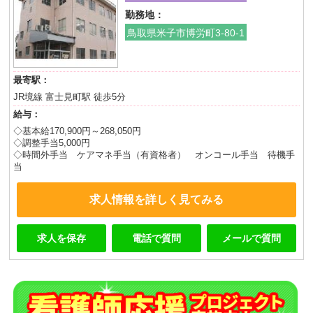
勤務地：
鳥取県米子市博労町3-80-1
最寄駅：
JR境線 富士見町駅 徒歩5分
給与：
◇基本給170,900円～268,050円
◇調整手当5,000円
◇時間外手当 ケアマネ手当（有資格者） オンコール手当 待機手
当
求人情報を詳しく見てみる
求人を保存
電話で質問
メールで質問