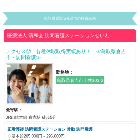
鳥取県 駅近5分以内の検索結果
医療法人 清和会
訪問看護ステーションせいわ
アクセス◎ 各種休暇取得実績あり！ ≪鳥取県倉吉
市・訪問看護≫
勤務地：
鳥取県倉吉市上井303-2
最寄駅：
JR山陰本線 倉吉駅 徒歩5分
正看護師 訪問看護ステーション 常勤 訪問看護
◇基本給205,000円～296,000円