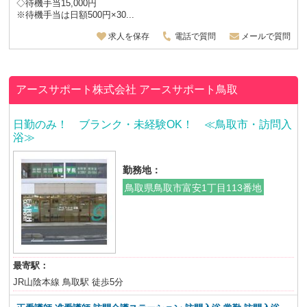
◇待機手当15,000円
※待機手当は日額500円×30...
求人を保存
電話で質問
メールで質問
アースサポート株式会社
アースサポート鳥取
日勤のみ！ ブランク・未経験OK！ ≪鳥取市・訪問入
浴≫
勤務地：
鳥取県鳥取市富安1丁目113番地
最寄駅：
JR山陰本線 鳥取駅 徒歩5分