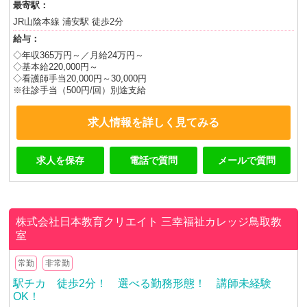
最寄駅：
JR山陰本線 浦安駅 徒歩2分
給与：
◇年収365万円～／月給24万円～
◇基本給220,000円～
◇看護師手当20,000円～30,000円
※往診手当（500円/回）別途支給
求人情報を詳しく見てみる
求人を保存
電話で質問
メールで質問
株式会社日本教育クリエイト
三幸福祉カレッジ鳥取教
室
常勤
非常勤
駅チカ 徒歩2分！ 選べる勤務形態！ 講師未経験
OK！