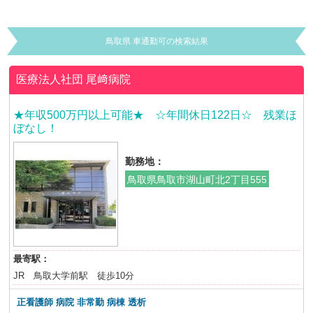
鳥取県 車通勤可の検索結果
医療法人社団
尾﨑病院
★年収500万円以上可能★ ☆年間休日122日☆ 残業ほ
ぼなし！
勤務地：
鳥取県鳥取市湖山町北2丁目555
最寄駅：
JR 鳥取大学前駅 徒歩10分
正看護師 病院 非常勤
病棟 透析