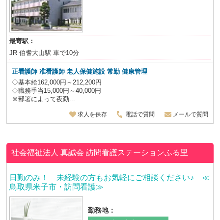
最寄駅：
JR 伯耆大山駅 車で10分
正看護師 准看護師 老人保健施設
常勤 健康管理
◇基本給162,000円～212,200円
◇職務手当15,000円～40,000円
※部署によって夜勤...
求人を保存
電話で質問
メールで質問
社会福祉法人 真誠会
訪問看護ステーションふる里
日勤のみ！ 未経験の方もお気軽にご相談ください♪ ≪
鳥取県米子市・訪問看護≫
勤務地：