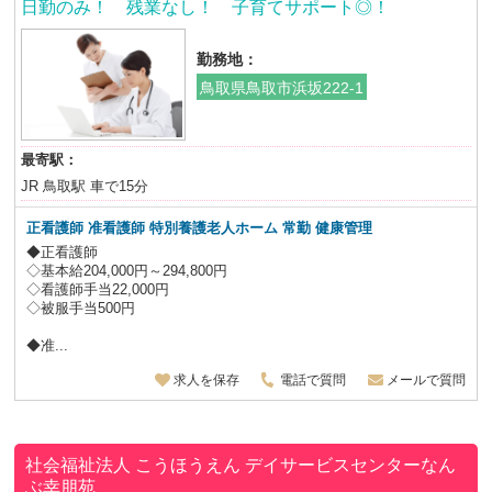
日勤のみ！ 残業なし！ 子育てサポート◎！
勤務地：
鳥取県鳥取市浜坂222-1
最寄駅：
JR 鳥取駅 車で15分
正看護師 准看護師 特別養護老人ホーム 常勤 健康管理
◆正看護師
◇基本給204,000円～294,800円
◇看護師手当22,000円
◇被服手当500円
◆准...
求人を保存
電話で質問
メールで質問
社会福祉法人 こうほうえん
デイサービスセンターなん
ぶ幸朋苑