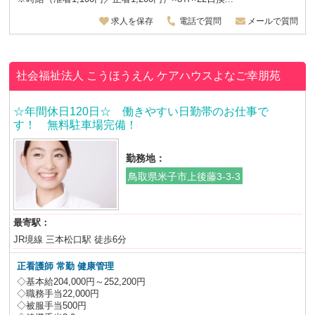
求人を保存
電話で質問
メールで質問
社会福祉法人 こうほうえん
ケアハウスよなご幸朋苑
☆年間休日120日☆ 働きやすい日勤帯のお仕事で
す！ 無料駐車場完備！
勤務地：
鳥取県米子市上後藤3-3-3
最寄駅：
JR境線 三本松口駅 徒歩6分
正看護師
常勤 健康管理
◇基本給204,000円～252,200円
◇職務手当22,000円
◇被服手当500円