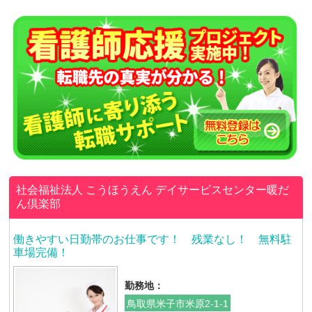
社会福祉法人 こうほうえん
デイサービスセンター暖だ
ん倶楽部
働きやすい日勤帯のお仕事です！ 残業なし！ 無料駐
車場完備！
勤務地：
鳥取県米子市米原2-1-1