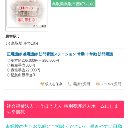
鳥取県鳥取市西町5-108
最寄駅：
JR 鳥取駅 車で10分
正看護師 准看護師 訪問看護ステーション 常勤 非常勤 訪問看護
◇基本給206,000円～296,800円
◇被服手当500円
◇職務手当22,000円
◇緊急出勤手当3...
求人を保存
電話で質問
メールで質問
社会福祉法人 こうほうえん
特別養護老人ホームにしま
ち幸朋苑
未経験の方もお気軽にご相談ください♪ 働きやすい日勤