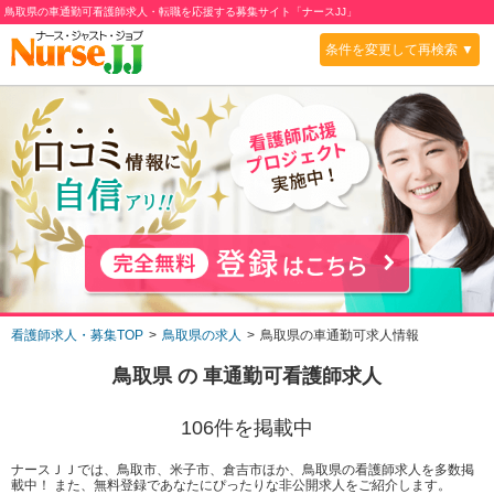
鳥取県の車通勤可看護師求人・転職を応援する募集サイト「ナースJJ」
条件を変更して再検索 ▼
看護師求人・募集TOP
鳥取県の求人
鳥取県の車通勤可求人情報
鳥取県
の
車通勤可
看護師求人
106
件を掲載中
ナースＪＪでは、鳥取市、米子市、倉吉市ほか、鳥取県の看護師求人を多数掲
載中！ また、無料登録であなたにぴったりな非公開求人をご紹介します。