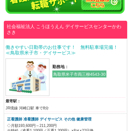
社会福祉法人 こうほうえん
デイサービスセンターかわ
さき
働きやすい日勤帯のお仕事です！ 無料駐車場完備！
≪鳥取県米子市・デイサービス≫
勤務地：
鳥取県米子市両三柳4543-30
最寄駅：
JR境線 河崎口駅 車で8分
正看護師 准看護師 デイサービス その他 健康管理
◇月額193,600円～211,200円
※時給（准看1,100円／正看1,200円）×8Ｈ×22日換...