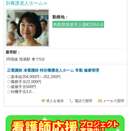
別養護老人ホーム≫
勤務地：
鳥取県境港市上道町2053-6
最寄駅：
JR境線 境港駅 車で5分
正看護師 准看護師 特別養護老人ホーム 常勤 健康管理
◇基本給204,000円～252,200円
◇職務手当22,000円
◇被服手当500円
◇待機手当3,0...
求人を保存
電話で質問
メールで質問