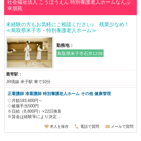
社会福祉法人 こうほうえん
特別養護老人ホームなんぶ
幸朋苑
未経験の方もお気軽にご相談ください♪ 残業少なめ！
≪鳥取県米子市・特別養護老人ホーム≫
勤務地：
鳥取県米子市石井1238
最寄駅：
JR境線 米子駅 車で10分
正看護師 准看護師
特別養護老人ホーム
その他 健康管理
◇月額193,600円～
◇被服手当500円
※日給（8,800円）×22日換算
※賃金は経験等により決定...
求人を保存
電話で質問
メールで質問