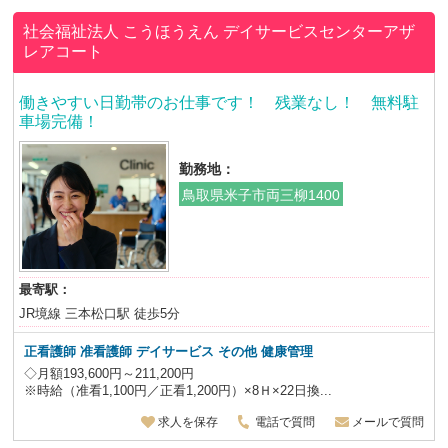
社会福祉法人 こうほうえん
デイサービスセンターアザ
レアコート
働きやすい日勤帯のお仕事です！ 残業なし！ 無料駐
車場完備！
勤務地：
鳥取県米子市両三柳1400
最寄駅：
JR境線 三本松口駅 徒歩5分
正看護師 准看護師 デイサービス その他 健康管理
◇月額193,600円～211,200円
※時給（准看1,100円／正看1,200円）×8Ｈ×22日換...
求人を保存
電話で質問
メールで質問