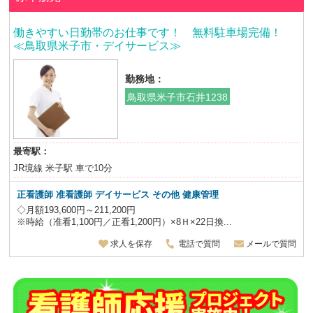
働きやすい日勤帯のお仕事です！ 無料駐車場完備！
≪鳥取県米子市・デイサービス≫
勤務地：
鳥取県米子市石井1238
最寄駅：
JR境線 米子駅 車で10分
正看護師 准看護師 デイサービス その他 健康管理
◇月額193,600円～211,200円
※時給（准看1,100円／正看1,200円）×8Ｈ×22日換...
求人を保存
電話で質問
メールで質問