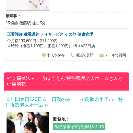
最寄駅：
JR境線 後藤駅 徒歩5分
正看護師 准看護師 デイサービス その他 健康管理
◇月額193,600円～211,200円
※時給（准看1,100円／正看1,200円）×8Ｈ×22日換...
求人を保存
電話で質問
メールで質問
社会福祉法人 こうほうえん
特別養護老人ホームきんか
い幸朋苑
☆年間休日120日☆ 日勤のみ！ ≪鳥取県米子市・特
別養護老人ホーム≫
勤務地：
鳥取県米子市錦海町3-5-15