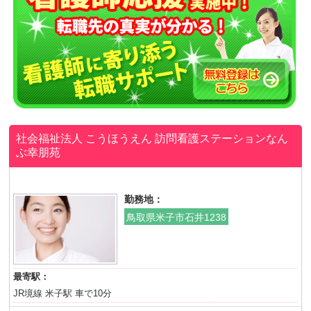
社会福祉法人 こうほうえん
訪問看護ステーションなん
ぶ幸朋苑
勤務地：
鳥取県米子市石井1238
最寄駅：
JR境線 米子駅 車で10分