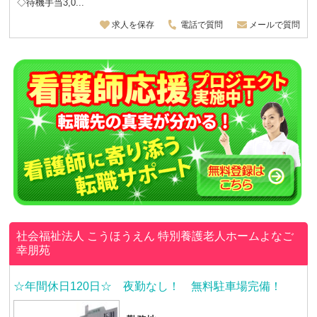
◇待機手当3,0...
求人を保存
電話で質問
メールで質問
社会福祉法人 こうほうえん
特別養護老人ホームよなご
幸朋苑
☆年間休日120日☆ 夜勤なし！ 無料駐車場完備！