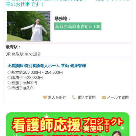
帯のお仕事です！
勤務地：
鳥取県鳥取市西町5-108
最寄駅：
JR 鳥取駅 車で10分
正看護師
特別養護老人ホーム
常勤 健康管理
◇基本給203,000円～254,500円
◇職務手当22,000円
◇被服手当500円
◇待機手当3,0...
求人を保存
電話で質問
メールで質問