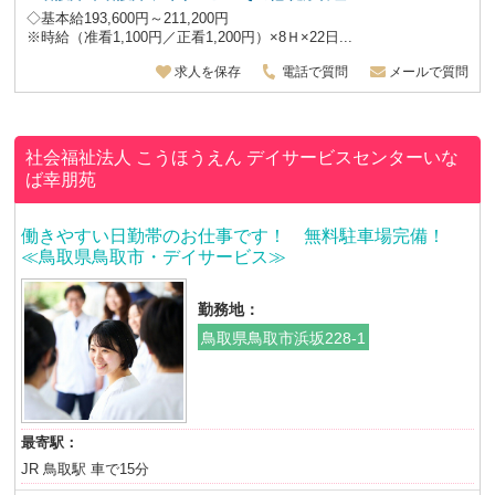
◇基本給193,600円～211,200円
※時給（准看1,100円／正看1,200円）×8Ｈ×22日...
求人を保存
電話で質問
メールで質問
社会福祉法人 こうほうえん
デイサービスセンターいな
ば幸朋苑
働きやすい日勤帯のお仕事です！ 無料駐車場完備！
≪鳥取県鳥取市・デイサービス≫
勤務地：
鳥取県鳥取市浜坂228-1
最寄駅：
JR 鳥取駅 車で15分