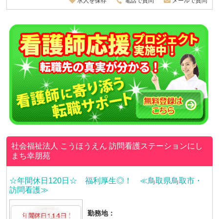
求人を保存
電話で質問
メールで質問
社会福祉法人 こうほうえん
訪問看護ステーションにし
まち幸朋苑
☆年間休日120日☆ 福利厚生◎！ ≪鳥取県鳥取市・
訪問看護≫
勤務地：