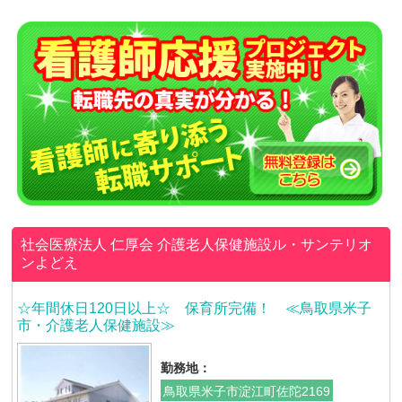
社会医療法人 仁厚会
介護老人保健施設ル・サンテリオ
ンよどえ
☆年間休日120日以上☆ 保育所完備！ ≪鳥取県米子
市・介護老人保健施設≫
勤務地：
鳥取県米子市淀江町佐陀2169