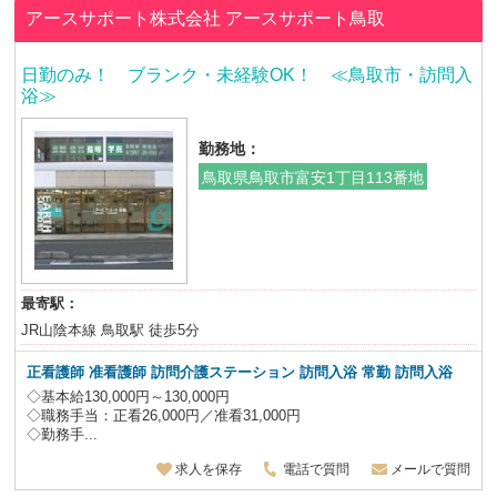
アースサポート株式会社
アースサポート鳥取
日勤のみ！ ブランク・未経験OK！ ≪鳥取市・訪問入
浴≫
勤務地：
鳥取県鳥取市富安1丁目113番地
最寄駅：
JR山陰本線 鳥取駅 徒歩5分
正看護師 准看護師 訪問介護ステーション 訪問入浴 常勤 訪問入浴
◇基本給130,000円～130,000円
◇職務手当：正看26,000円／准看31,000円
◇勤務手...
求人を保存
電話で質問
メールで質問