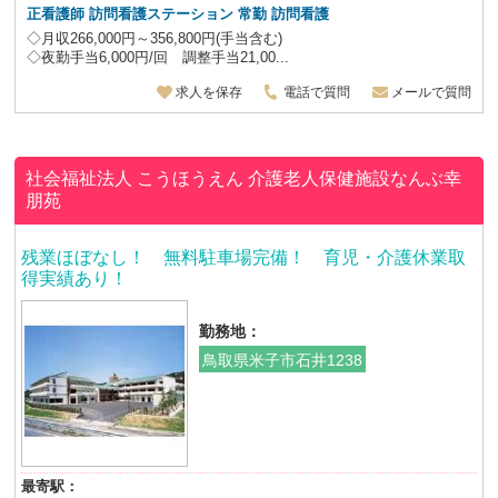
正看護師 訪問看護ステーション 常勤 訪問看護
◇月収266,000円～356,800円(手当含む)
◇夜勤手当6,000円/回 調整手当21,00...
求人を保存
電話で質問
メールで質問
社会福祉法人 こうほうえん
介護老人保健施設なんぶ幸
朋苑
残業ほぼなし！ 無料駐車場完備！ 育児・介護休業取
得実績あり！
勤務地：
鳥取県米子市石井1238
最寄駅：