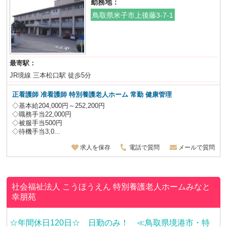
勤務地：
鳥取県米子市上後藤3-7-1
最寄駅：
JR境線 三本松口駅 徒歩5分
正看護師 准看護師 特別養護老人ホーム
常勤 健康管理
◇基本給204,000円～252,200円
◇職務手当22,000円
◇被服手当500円
◇待機手当3,0...
求人を保存
電話で質問
メールで質問
社会福祉法人 こうほうえん
特別養護老人ホームみなと
幸朋苑
☆年間休日120日☆ 日勤のみ！ ≪鳥取県境港市・特