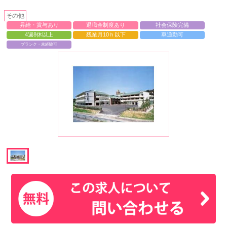
その他
昇給・賞与あり
退職金制度あり
社会保険完備
4週8休以上
残業月10ｈ以下
車通勤可
ブランク・未経験可