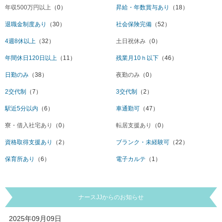
年収500万円以上
（0）
昇給・年数賞与あり
（18）
退職金制度あり
（30）
社会保険完備
（52）
4週8休以上
（32）
土日祝休み
（0）
年間休日120日以上
（11）
残業月10ｈ以下
（46）
日勤のみ
（38）
夜勤のみ
（0）
2交代制
（7）
3交代制
（2）
駅近5分以内
（6）
車通勤可
（47）
寮・借入社宅あり
（0）
転居支援あり
（0）
資格取得支援あり
（2）
ブランク・未経験可
（22）
保育所あり
（6）
電子カルテ
（1）
ナースJJからのお知らせ
2025年09月09日