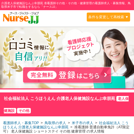
介護老人保健施設なんぶ幸朋苑 准看護師その他・その他・健康管理の看護師求人・募集情報、鳥
取県米子市で転職をするなら「ナースJJ」
条件を変更して再検索 ▼
社会福祉法人 こうほうえん 介護老人保健施設なんぶ幸朋苑
老人保
健施設
その他
看護師求人・募集TOP
>
鳥取県の求人
>
米子市の求人
>
社会福祉法人 こう
ほうえん 介護老人保健施設なんぶ幸朋苑
> 准看護師
普通自動車免許（AT限定
可）
老人保健施設
ショートステイ
その他 健康管理 の求人情報