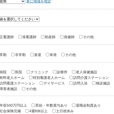
更に地域を指定
正看護師
准看護師
助産師
保健師
その他
常勤
非常勤
派遣
単発
その他
病院
医院
クリニック
診療所
老人保健施設
有料老人ホーム
特別養護老人ホーム
訪問介護ステーション
訪問看護ステーション
デイサービス
訪問入浴
検診施設
障害者施設
その他
年収500万円以上
昇給・年数賞与あり
退職金制度あり
社会保険完備
4週8休以上
土日祝休み