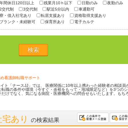
年間休日120日以上
残業月10ｈ以下
日勤のみ
夜勤のみ
2交代制
3交代制
駅近5分以内
車通勤可
寮・借入社宅あり
転居支援あり
資格取得支援あり
ブランク・未経験可
保育所あり
電子カルテ
ため看護師転職サポート
イト「ナースJJ」では、 医療関係に10年以上携わった経験者の相談員
な転職の条件や環境（今すぐ・余裕をもって・地域限定など）を3つのシ
介だけでなく、気になる病院・医療機関への問合せもいたします。もち
社宅あり
の検索結果