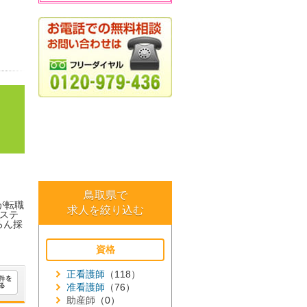
鳥取県で
が転職
求人を絞り込む
ステ
ろん採
資格
正看護師
（118）
准看護師
（76）
助産師
（0）