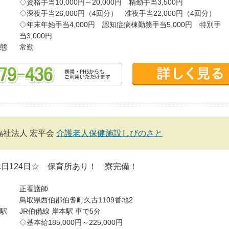
◇資格手当10,000円～20,000円 精勤手当3,500円
◇深夜手当26,000円（4回分） 准夜手当22,000円（4回分）
◇年末年始手当4,000円 認知症病棟勤務手当5,000円 特別手
当3,000円
態
常勤
福祉法人 宏平会
介護老人保健施設しびのさと
日124日☆ 保育所あり！ 寮完備！
正看護師
鳥取県西伯郡伯耆町久古1109番地2
駅
JR伯備線 岸本駅 車で5分
◇基本給185,000円～225,000円