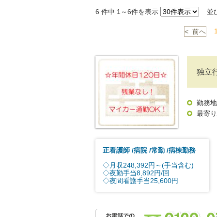
6
件中 1～6件を表示
並
< 前へ
独立
勤務地
最寄り
正看護師
病院
常勤
病棟勤務
◇月収248,392円～(手当含む)
◇夜勤手当8,892円/回
◇夜間看護手当25,600円