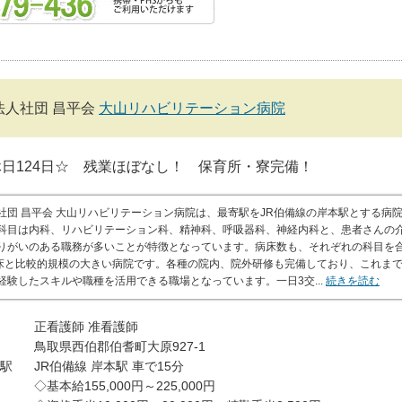
法人社団 昌平会
大山リハビリテーション病院
日124日☆ 残業ほぼなし！ 保育所・寮完備！
社団 昌平会 大山リハビリテーション病院は、最寄駅をJR伯備線の岸本駅とする病
科目は内科、リハビリテーション科、精神科、呼吸器科、神経内科と、患者さんの
りがいのある職務が多いことが特徴となっています。病床数も、それぞれの科目を
9床と比較的規模の大きい病院です。各種の院内、院外研修も完備しており、これま
経験したスキルや職種を活用できる職場となっています。一日3交...
続きを読む
正看護師
准看護師
鳥取県西伯郡伯耆町大原927-1
駅
JR伯備線 岸本駅 車で15分
◇基本給155,000円～225,000円