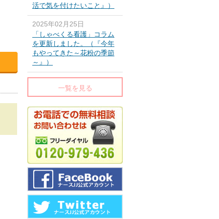
活で気を付けたいこと』）
2025年02月25日
「しゃべくる看護」コラム
を更新しました。（『今年
もやってきた～花粉の季節
～』）
一覧を見る