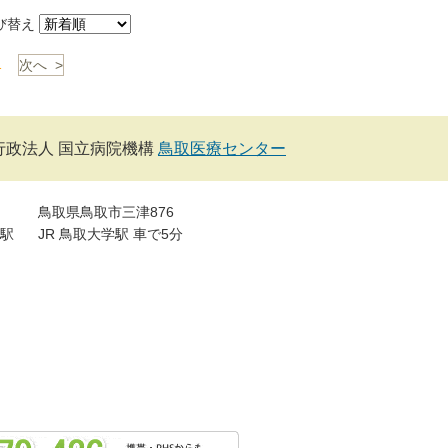
び替え
1
次へ >
行政法人 国立病院機構
鳥取医療センター
鳥取県鳥取市三津876
駅
JR 鳥取大学駅 車で5分