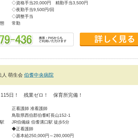
◇資格手当20,000円 精勤手当3,500円
◇夜勤手当9,500円/回
◇調整手当
態
常勤
法人 萌生会
伯耆中央病院
115日！ 残業ゼロ！ 保育所完備！
正看護師
准看護師
鳥取県西伯郡伯耆町長山152-1
駅
JR伯備線 伯耆溝口駅 徒歩5分
◆正看護師
◇基本給250,000円～280,000円