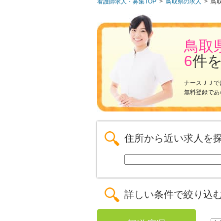
看護師求人・募集TOP
>
鳥取県の求人
>
鳥
鳥取
6
件
ナースＪＪで
無料登録であ
住所から近い求人を
詳しい条件で絞り込