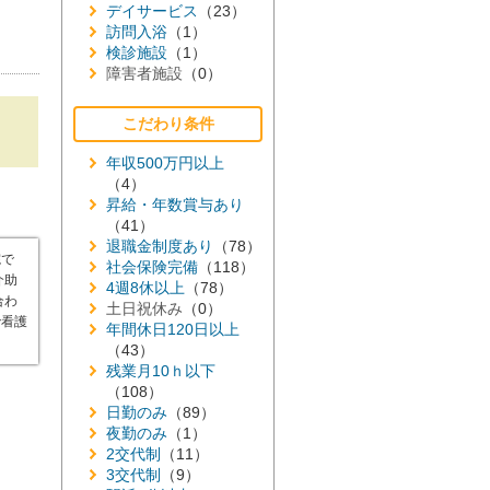
デイサービス
（23）
訪問入浴
（1）
検診施設
（1）
障害者施設
（0）
こだわり条件
年収500万円以上
（4）
昇給・年数賞与あり
（41）
退職金制度あり
（78）
院で
社会保険完備
（118）
介助
4週8休以上
（78）
合わ
土日祝休み
（0）
で看護
年間休日120日以上
（43）
残業月10ｈ以下
（108）
日勤のみ
（89）
夜勤のみ
（1）
2交代制
（11）
3交代制
（9）