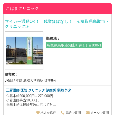
こはまクリニック
マイカー通勤OK！ 残業ほぼなし！ ≪鳥取県鳥取市・
クリニック≫
勤務地：
鳥取県鳥取市湖山町南1丁目830-1
最寄駅：
JR山陰本線 鳥取大学前駅 徒歩8分
正看護師 医院 クリニック 診療所 常勤 外来
◇基本給200,000円～270,000円
◇看護師手当10,000円
※基本給は経験年数に応じて対...
求人を保存
電話で質問
メールで質問