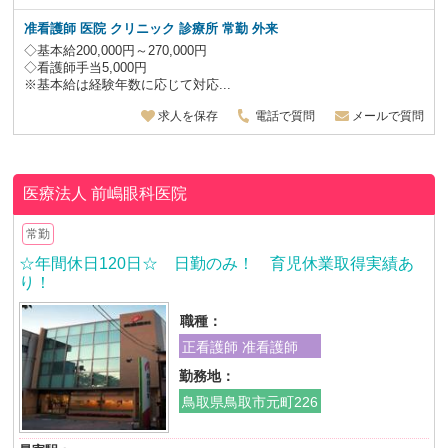
准看護師 医院 クリニック 診療所 常勤 外来
◇基本給200,000円～270,000円
◇看護師手当5,000円
※基本給は経験年数に応じて対応...
求人を保存
電話で質問
メールで質問
医療法人
前嶋眼科医院
常勤
☆年間休日120日☆ 日勤のみ！ 育児休業取得実績あ
り！
職種：
正看護師 准看護師
勤務地：
鳥取県鳥取市元町226