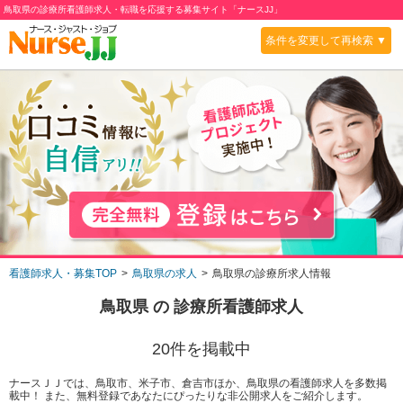
鳥取県の診療所看護師求人・転職を応援する募集サイト「ナースJJ」
条件を変更して再検索 ▼
看護師求人・募集TOP
鳥取県の求人
鳥取県の診療所求人情報
鳥取県
の
診療所
看護師求人
20
件を掲載中
ナースＪＪでは、鳥取市、米子市、倉吉市ほか、鳥取県の看護師求人を多数掲
載中！ また、無料登録であなたにぴったりな非公開求人をご紹介します。