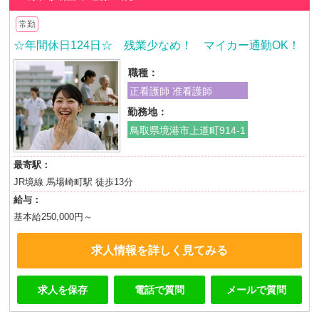
常勤
☆年間休日124日☆ 残業少なめ！ マイカー通勤OK！
職種：
正看護師 准看護師
勤務地：
鳥取県境港市上道町914-1
最寄駅：
JR境線 馬場崎町駅 徒歩13分
給与：
基本給250,000円～
求人情報を詳しく見てみる
求人を保存
電話で質問
メールで質問