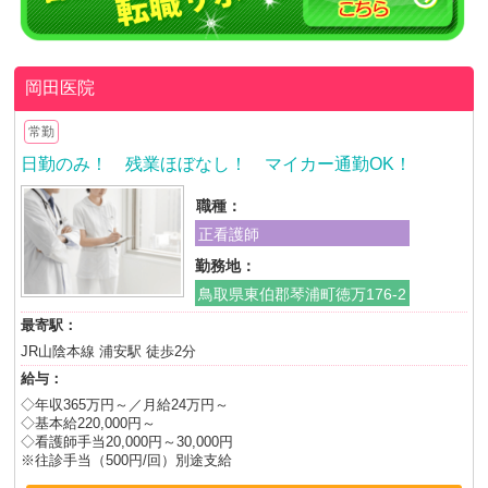
岡田医院
常勤
日勤のみ！ 残業ほぼなし！ マイカー通勤OK！
職種：
正看護師
勤務地：
鳥取県東伯郡琴浦町徳万176-2
最寄駅：
JR山陰本線 浦安駅 徒歩2分
給与：
◇年収365万円～／月給24万円～
◇基本給220,000円～
◇看護師手当20,000円～30,000円
※往診手当（500円/回）別途支給