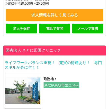
◇資格手当20,000円～20,000円
求人情報を詳しく見てみる
求人を保存
電話で質問
メールで質問
医療法人
さとに田園クリニック
ライフワークバランス重視！ 充実の待遇あり！ 専門
スキルが身に付く！
勤務地：
鳥取県鳥取市里仁54-2