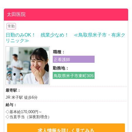
太田医院
常勤
日勤のみOK！ 残業少なめ！ ≪鳥取県米子市・有床ク
リニック≫
職種：
正看護師
勤務地：
鳥取県米子市東町305
最寄駅：
JR 米子駅 徒歩6分
給与：
◇基本給170,000円～
◇当直手当（深夜割増含）
求人情報を詳しく見てみる