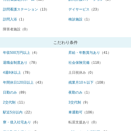
訪問看護ステーション
（13）
デイサービス
（23）
訪問入浴
（1）
検診施設
（1）
障害者施設
（0）
こだわり条件
年収500万円以上
（4）
昇給・年数賞与あり
（41）
退職金制度あり
（78）
社会保険完備
（118）
4週8休以上
（78）
土日祝休み
（0）
年間休日120日以上
（43）
残業月10ｈ以下
（108）
日勤のみ
（89）
夜勤のみ
（1）
2交代制
（11）
3交代制
（9）
駅近5分以内
（22）
車通勤可
（106）
寮・借入社宅あり
（6）
転居支援あり
（0）