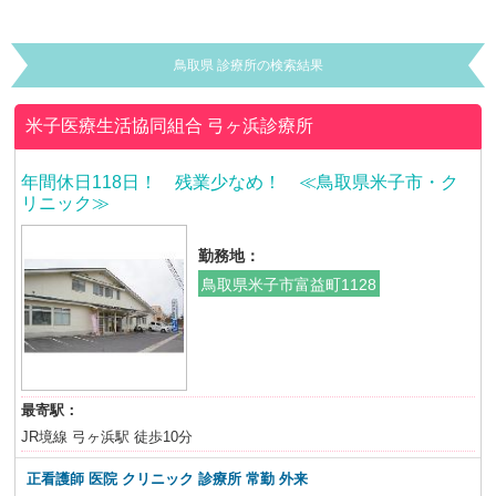
鳥取県 診療所の検索結果
米子医療生活協同組合
弓ヶ浜診療所
年間休日118日！ 残業少なめ！ ≪鳥取県米子市・ク
リニック≫
勤務地：
鳥取県米子市富益町1128
最寄駅：
JR境線 弓ヶ浜駅 徒歩10分
正看護師 医院 クリニック 診療所
常勤 外来