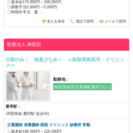
◇基本給170,900円～268,050円
◇調整手当5,000円～5,000円
◇時間外手当 夏・...
求人を保存
電話で質問
メールで質問
医療法人
林医院
日勤のみ！ 残業少なめ！ ≪鳥取県鳥取市・クリニッ
ク≫
勤務地：
鳥取県鳥取市用瀬町鷹狩722-1
最寄駅：
JR因美線 鷹狩駅 徒歩4分
正看護師 准看護師 医院 クリニック 診療所 常勤
◇基本給190,000円～220,000円