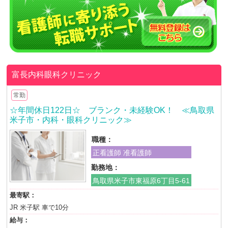
富長内科眼科クリニック
常勤
☆年間休日122日☆ ブランク・未経験OK！ ≪鳥取県
米子市・内科・眼科クリニック≫
職種：
正看護師 准看護師
勤務地：
鳥取県米子市東福原6丁目5-61
最寄駅：
JR 米子駅 車で10分
給与：