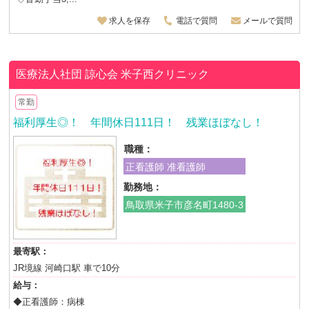
求人を保存
電話で質問
メールで質問
医療法人社団 諒心会
米子西クリニック
常勤
福利厚生◎！ 年間休日111日！ 残業ほぼなし！
職種：
正看護師 准看護師
勤務地：
鳥取県米子市彦名町1480-3
最寄駅：
JR境線 河崎口駅 車で10分
給与：
◆正看護師：病棟