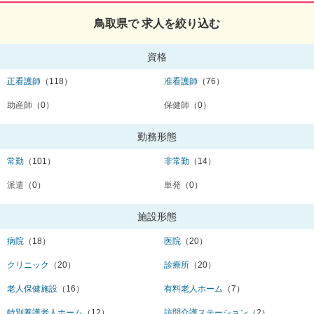
鳥取県で 求人を絞り込む
資格
正看護師
（118）
准看護師
（76）
助産師
（0）
保健師
（0）
勤務形態
常勤
（101）
非常勤
（14）
派遣
（0）
単発
（0）
施設形態
病院
（18）
医院
（20）
クリニック
（20）
診療所
（20）
老人保健施設
（16）
有料老人ホーム
（7）
特別養護老人ホーム
（12）
訪問介護ステーション
（2）