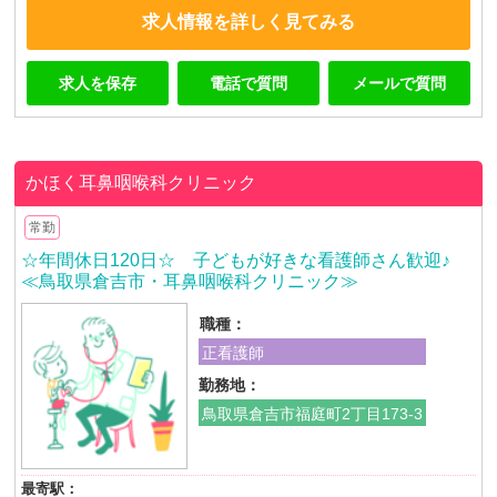
求人情報を詳しく見てみる
求人を保存
電話で質問
メールで質問
かほく耳鼻咽喉科クリニック
常勤
☆年間休日120日☆ 子どもが好きな看護師さん歓迎♪
≪鳥取県倉吉市・耳鼻咽喉科クリニック≫
職種：
正看護師
勤務地：
鳥取県倉吉市福庭町2丁目173-3
最寄駅：