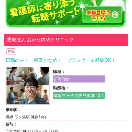
医療法人
おかだ内科クリニック
常勤
日勤のみ！ 残業少なめ！ ブランク・未経験OK！
職種：
正看護師
勤務地：
鳥取県米子市夜見町3043-1
最寄駅：
境線 弓ヶ浜駅 徒歩14分
給与：
◇基本給186,000円～216,000円