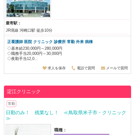
最寄駅：
JR境線 河崎口駅 徒歩10分
正看護師
医院 クリニック 診療所 常勤 外来 病棟
◇基本給230,000円～280,000円
◇職務手当20,000円～30,000円
◇夜勤手当12,0...
求人を保存
電話で質問
メールで質問
淀江クリニック
常勤
日勤のみ！ 残業なし！ ≪鳥取県米子市・クリニック
≫
職種：