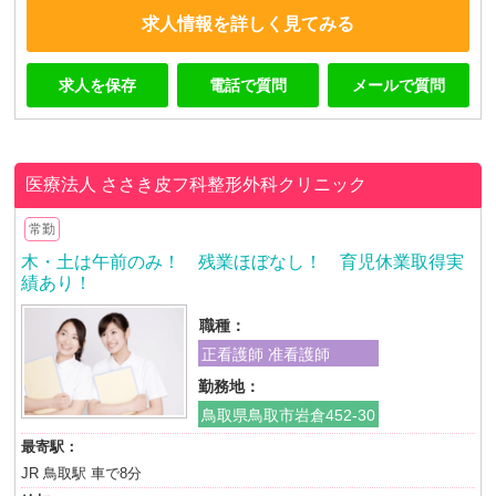
求人情報を詳しく見てみる
求人を保存
電話で質問
メールで質問
医療法人
ささき皮フ科整形外科クリニック
常勤
木・土は午前のみ！ 残業ほぼなし！ 育児休業取得実
績あり！
職種：
正看護師 准看護師
勤務地：
鳥取県鳥取市岩倉452-30
最寄駅：
JR 鳥取駅 車で8分