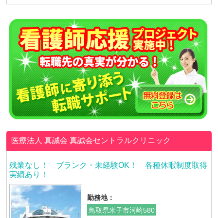
医療法人 真誠会
真誠会セントラルクリニック
残業なし！ ブランク・未経験OK！ 各種休暇制度取得
実績あり！
勤務地：
鳥取県米子市河崎580