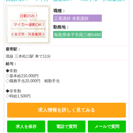
職種：
正看護師 准看護師
勤務地：
鳥取県米子市両三柳5480
最寄駅：
境線 三本松口駅 車で11分
給与：
◆常勤
◇基本給210,000円
◇職務手当20,000円 精勤手当
◆非常勤
◇時給1,500円
求人情報を詳しく見てみる
求人を保存
電話で質問
メールで質問