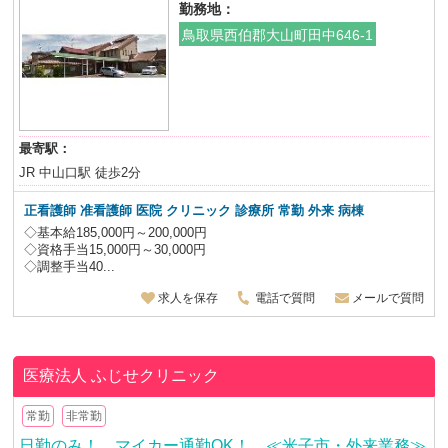
勤務地：
鳥取県西伯郡大山町田中646-1
最寄駅：
JR 中山口駅 徒歩2分
正看護師 准看護師
医院 クリニック 診療所 常勤 外来 病棟
◇基本給185,000円～200,000円
◇資格手当15,000円～30,000円
◇調整手当40...
求人を保存
電話で質問
メールで質問
医療法人
ふじせクリニック
常勤
非常勤
日勤のみ！ マイカー通勤OK！ ≪米子市・外来業務≫