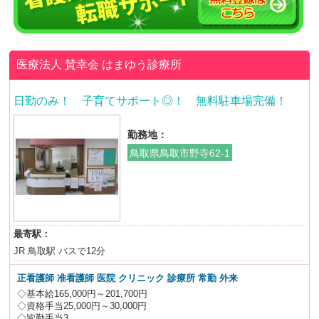
医療法人 賛幸会
はまゆう診療所
日勤のみ！ 子育てサポート◎！ 無料駐車場完備！
勤務地：
鳥取県鳥取市野寺62-1
最寄駅：
JR 鳥取駅 バスで12分
正看護師 准看護師 医院 クリニック 診療所 常勤 外来
◇基本給165,000円～201,700円
◇資格手当25,000円～30,000円
◇皆勤手当3,...