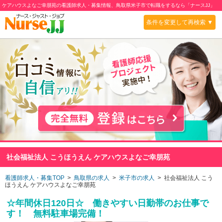
ケアハウスよなご幸朋苑の看護師求人・募集情報、鳥取県米子市で転職をするなら「ナースJJ」
条件を変更して再検索 ▼
社会福祉法人 こうほうえん ケアハウスよなご幸朋苑
看護師求人・募集TOP
>
鳥取県の求人
>
米子市の求人
> 社会福祉法人 こう
ほうえん ケアハウスよなご幸朋苑
☆年間休日120日☆ 働きやすい日勤帯のお仕事で
す！ 無料駐車場完備！