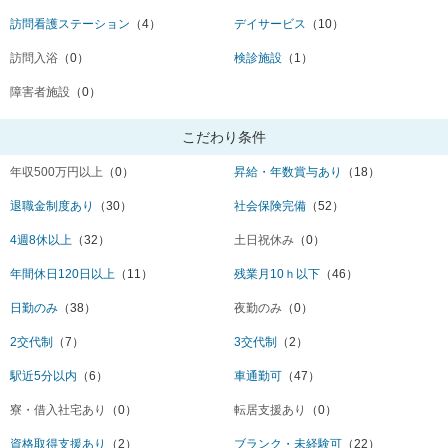
訪問看護ステーション
（4）
デイサービス
（10）
訪問入浴
（0）
検診施設
（1）
障害者施設
（0）
こだわり条件
年収500万円以上
（0）
昇給・年数賞与あり
（18）
退職金制度あり
（30）
社会保険完備
（52）
4週8休以上
（32）
土日祝休み
（0）
年間休日120日以上
（11）
残業月10ｈ以下
（46）
日勤のみ
（38）
夜勤のみ
（0）
2交代制
（7）
3交代制
（2）
駅近5分以内
（6）
車通勤可
（47）
寮・借入社宅あり
（0）
転居支援あり
（0）
資格取得支援あり
（2）
ブランク・未経験可
（22）