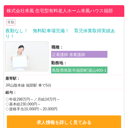
株式会社幸風
住宅型有料老人ホーム幸風ハウス福部
常勤
夜勤なし！ 無料駐車場完備！ 育児休業取得実績あ
り！
職種：
正看護師 准看護師
勤務地：
鳥取県鳥取市福部町湯山400-1
最寄駅：
JR山陰本線 福部駅 車で5分
給与：
◇年収298万円～／月給24万円～
◇基本給230,000円～
◇資格手当10,000円～20,000円
求人情報を詳しく見てみる