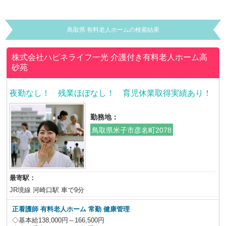
鳥取県 有料老人ホームの検索結果
株式会社ハピネライフ一光
介護付き有料老人ホーム高
砂苑
夜勤なし！ 残業ほぼなし！ 育児休業取得実績あり！
勤務地：
鳥取県米子市彦名町2078
最寄駅：
JR境線 河崎口駅 車で9分
正看護師 有料老人ホーム
常勤 健康管理
◇基本給138,000円～166,500円