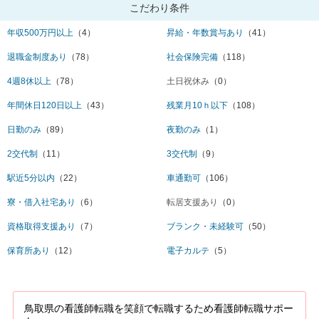
こだわり条件
年収500万円以上
（4）
昇給・年数賞与あり
（41）
退職金制度あり
（78）
社会保険完備
（118）
4週8休以上
（78）
土日祝休み
（0）
年間休日120日以上
（43）
残業月10ｈ以下
（108）
日勤のみ
（89）
夜勤のみ
（1）
2交代制
（11）
3交代制
（9）
駅近5分以内
（22）
車通勤可
（106）
寮・借入社宅あり
（6）
転居支援あり
（0）
資格取得支援あり
（7）
ブランク・未経験可
（50）
保育所あり
（12）
電子カルテ
（5）
鳥取県の看護師転職を笑顔で転職するため看護師転職サポー