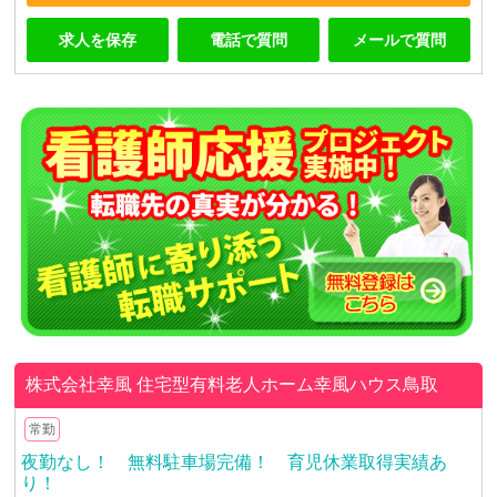
求人を保存
電話で質問
メールで質問
株式会社幸風
住宅型有料老人ホーム幸風ハウス鳥取
常勤
夜勤なし！ 無料駐車場完備！ 育児休業取得実績あ
り！