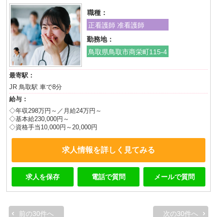
職種：
正看護師 准看護師
勤務地：
鳥取県鳥取市商栄町115-4
最寄駅：
JR 鳥取駅 車で8分
給与：
◇年収298万円～／月給24万円～
◇基本給230,000円～
◇資格手当10,000円～20,000円
求人情報を詳しく見てみる
求人を保存
電話で質問
メールで質問
前の30件へ
次の30件へ