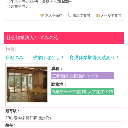
◇生活手当5,000円 資格手当26,500円
◇調整手当3...
求人を保存
電話で質問
メールで質問
社会福祉法人
いずみの苑
常勤
日勤のみ！ 残業ほぼなし！ 育児休業取得実績あり！
職種：
正看護師 准看護師 その他
勤務地：
鳥取県米子市淀江町大字淀江1075
最寄駅：
JR山陽本線 淀江駅 徒歩7分
給与：