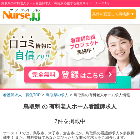
鳥取県の有料老人ホーム看護師求人・転職を応援する募集サイト「ナースJJ」
条件を変更して再検索 ▼
看護師求人・募集TOP
鳥取県の求人
鳥取県の有料老人ホーム求人情報
鳥取県
の
有料老人ホーム
看護師求人
7
件を掲載中
ナースＪＪでは、鳥取市、米子市、倉吉市ほか、鳥取県の看護師求人を多数掲
載中！ また、無料登録であなたにぴったりな非公開求人をご紹介します。