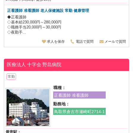
正看護師 准看護師 老人保健施設 常勤 健康管理
◆正看護師
◇基本給230,000円～280,000円
◇職務手当20,000円～30,000円
◇夜勤手...
求人を保存
電話で質問
メールで質問
医療法人 十字会
野島病院
常勤
職種：
正看護師 准看護師
勤務地：
鳥取県倉吉市瀬崎町2714-1
最寄駅：