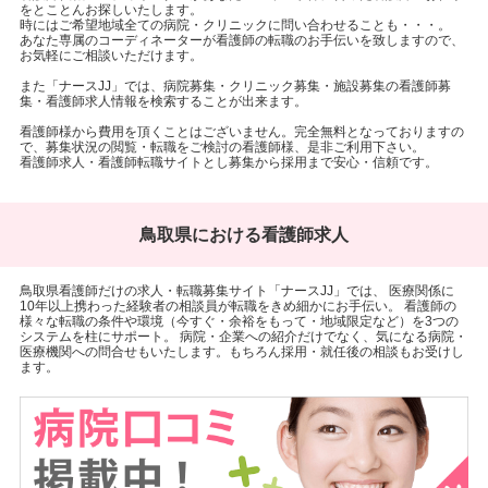
をとことんお探しいたします。
時にはご希望地域全ての病院・クリニックに問い合わせることも・・・。
あなた専属のコーディネーターが看護師の転職のお手伝いを致しますので、
お気軽にご相談いただけます。
また「ナースJJ」では、病院募集・クリニック募集・施設募集の看護師募
集・看護師求人情報を検索することが出来ます。
看護師様から費用を頂くことはございません。完全無料となっておりますの
で、募集状況の閲覧・転職をご検討の看護師様、是非ご利用下さい。
看護師求人・看護師転職サイトとし募集から採用まで安心・信頼です。
鳥取県における看護師求人
鳥取県看護師だけの求人・転職募集サイト「ナースJJ」では、 医療関係に
10年以上携わった経験者の相談員が転職をきめ細かにお手伝い。 看護師の
様々な転職の条件や環境（今すぐ・余裕をもって・地域限定など）を3つの
システムを柱にサポート。 病院・企業への紹介だけでなく、気になる病院・
医療機関への問合せもいたします。もちろん採用・就任後の相談もお受けし
ます。