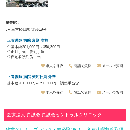
最寄駅：
JR 三本松口駅 徒歩19分
正看護師 病院 常勤 病棟
◇基本給201,000円～350,300円
◇正月手当 夜勤手当
◇夜勤看護功労手当
求人を保存
電話で質問
メールで質問
正看護師
病院
契約社員
外来
基本給201,000円～350,300円（調整手当含）
求人を保存
電話で質問
メールで質問
医療法人 真誠会
真誠会セントラルクリニック
残業なし！ ブランク・未経験OK！ 各種休暇制度取得