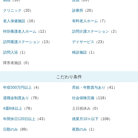
クリニック
（20）
診療所
（20）
老人保健施設
（16）
有料老人ホーム
（7）
特別養護老人ホーム
（12）
訪問介護ステーション
（2）
訪問看護ステーション
（13）
デイサービス
（23）
訪問入浴
（1）
検診施設
（1）
障害者施設
（0）
こだわり条件
年収500万円以上
（4）
昇給・年数賞与あり
（41）
退職金制度あり
（78）
社会保険完備
（118）
4週8休以上
（78）
土日祝休み
（0）
年間休日120日以上
（43）
残業月10ｈ以下
（108）
日勤のみ
（89）
夜勤のみ
（1）