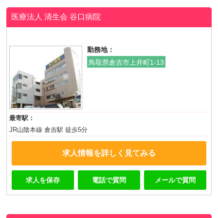
医療法人 清生会
谷口病院
勤務地：
鳥取県倉吉市上井町1-13
最寄駅：
JR山陰本線 倉吉駅 徒歩5分
求人情報を詳しく見てみる
求人を保存
電話で質問
メールで質問