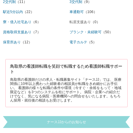
2交代制
（11）
3交代制
（9）
駅近5分以内
（22）
車通勤可
（106）
寮・借入社宅あり
（6）
転居支援あり
（0）
資格取得支援あり
（7）
ブランク・未経験可
（50）
保育所あり
（12）
電子カルテ
（5）
鳥取県の看護師転職を笑顔で転職するため看護師転職サポー
ト
鳥取県の看護師だけの求人・転職募集サイト「ナースJJ」では、 医療
関係に10年以上携わった経験者の相談員が転職をきめ細かにお手伝
い。 看護師の様々な転職の条件や環境（今すぐ・余裕をもって・地域
限定など）を3つのシステムを柱にサポート。 病院・企業への紹介だ
けでなく、気になる病院・医療機関への問合せもいたします。もちろ
ん採用・就任後の相談もお受けします。
ナースJJからのお知らせ