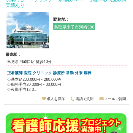
実績あり！
勤務地：
鳥取県米子市河崎580
最寄駅：
JR境線 河崎口駅 徒歩10分
正看護師
医院 クリニック 診療所 常勤 外来 病棟
◇基本給230,000円～280,000円
◇職務手当20,000円～30,000円
◇夜勤手当12,0...
求人を保存
電話で質問
メールで質問