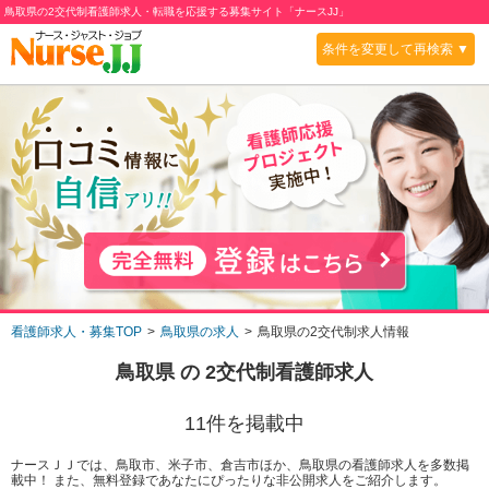
鳥取県の2交代制看護師求人・転職を応援する募集サイト「ナースJJ」
条件を変更して再検索 ▼
看護師求人・募集TOP
鳥取県の求人
鳥取県の2交代制求人情報
鳥取県
の
2交代制
看護師求人
11
件を掲載中
ナースＪＪでは、鳥取市、米子市、倉吉市ほか、鳥取県の看護師求人を多数掲
載中！ また、無料登録であなたにぴったりな非公開求人をご紹介します。