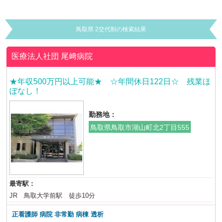
鳥取県 2交代制の検索結果
医療法人社団
尾﨑病院
★年収500万円以上可能★ ☆年間休日122日☆ 残業ほ
ぼなし！
勤務地：
鳥取県鳥取市湖山町北2丁目555
最寄駅：
JR 鳥取大学前駅 徒歩10分
正看護師 病院 非常勤
病棟 透析