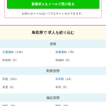
新着求人をメールで受け取る
お知らせメールはいつでもキャンセルできます。
鳥取県で 求人を絞り込む
資格
正看護師
（118）
准看護師
（76）
助産師
（0）
保健師
（0）
勤務形態
常勤
（101）
非常勤
（14）
派遣
（0）
単発
（0）
施設形態
病院
（18）
医院
（20）