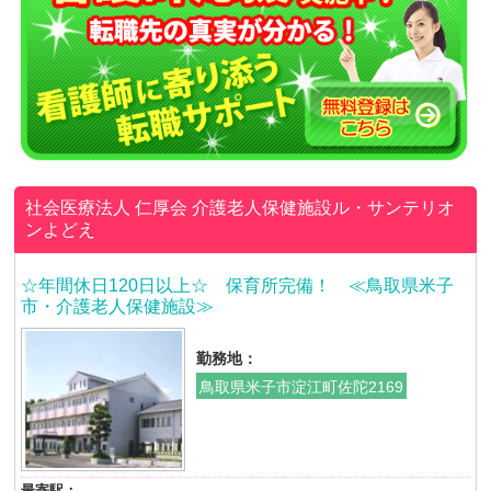
社会医療法人 仁厚会
介護老人保健施設ル・サンテリオ
ンよどえ
☆年間休日120日以上☆ 保育所完備！ ≪鳥取県米子
市・介護老人保健施設≫
勤務地：
鳥取県米子市淀江町佐陀2169
最寄駅：