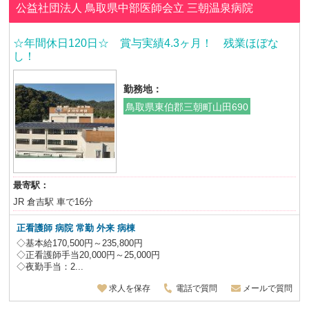
公益社団法人 鳥取県中部医師会立
三朝温泉病院
☆年間休日120日☆ 賞与実績4.3ヶ月！ 残業ほぼな
し！
勤務地：
鳥取県東伯郡三朝町山田690
最寄駅：
JR 倉吉駅 車で16分
正看護師 病院 常勤 外来 病棟
◇基本給170,500円～235,800円
◇正看護師手当20,000円～25,000円
◇夜勤手当：2...
求人を保存
電話で質問
メールで質問