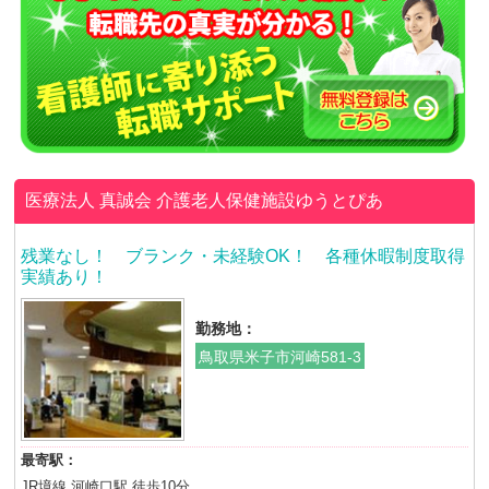
医療法人 真誠会
介護老人保健施設ゆうとぴあ
残業なし！ ブランク・未経験OK！ 各種休暇制度取得
実績あり！
勤務地：
鳥取県米子市河崎581-3
最寄駅：
JR境線 河崎口駅 徒歩10分