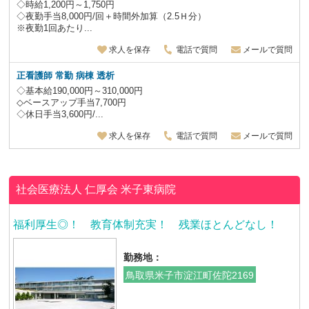
◇時給1,200円～1,750円
◇夜勤手当8,000円/回＋時間外加算（2.5Ｈ分）
※夜勤1回あたり...
求人を保存
電話で質問
メールで質問
正看護師 常勤 病棟 透析
◇基本給190,000円～310,000円
◇ベースアップ手当7,700円
◇休日手当3,600円/...
求人を保存
電話で質問
メールで質問
社会医療法人 仁厚会
米子東病院
福利厚生◎！ 教育体制充実！ 残業ほとんどなし！
勤務地：
鳥取県米子市淀江町佐陀2169