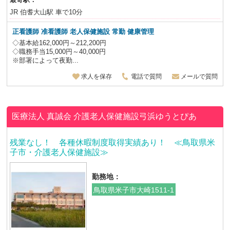
JR 伯耆大山駅 車で10分
正看護師 准看護師 老人保健施設
常勤 健康管理
◇基本給162,000円～212,200円
◇職務手当15,000円～40,000円
※部署によって夜勤...
求人を保存
電話で質問
メールで質問
医療法人 真誠会
介護老人保健施設弓浜ゆうとぴあ
残業なし！ 各種休暇制度取得実績あり！ ≪鳥取県米
子市・介護老人保健施設≫
勤務地：
鳥取県米子市大崎1511-1