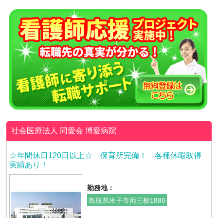
社会医療法人 同愛会
博愛病院
☆年間休日120日以上☆ 保育所完備！ 各種休暇取得
実績あり！
勤務地：
鳥取県米子市両三柳1880