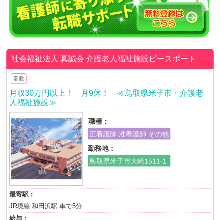
社会福祉法人 真誠会
介護老人福祉施設ピースポート
常勤
月収30万円以上！ 月9休！ ≪鳥取県米子市・介護老
人福祉施設≫
職種：
正看護師 准看護師 その他
勤務地：
鳥取県米子市大崎1511-1
最寄駅：
JR境線 和田浜駅 車で5分
給与：