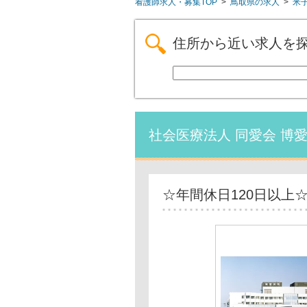
看護師求人・募集TOP
>
鳥取県の求人
>
米
住所から近い求人を
社会医療法人 同愛会 博
☆年間休日120日以上