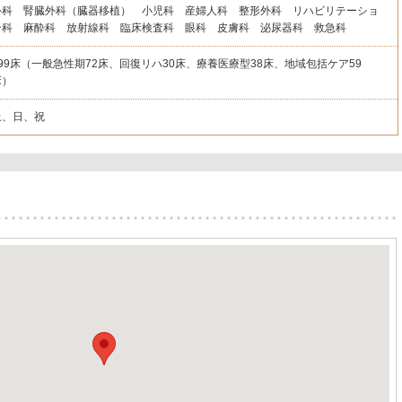
外科 腎臓外科（臓器移植） 小児科 産婦人科 整形外科 リハビリテーショ
ン科 麻酔科 放射線科 臨床検査科 眼科 皮膚科 泌尿器科 救急科
199床（一般急性期72床、回復リハ30床、療養医療型38床、地域包括ケア59
床）
土、日、祝