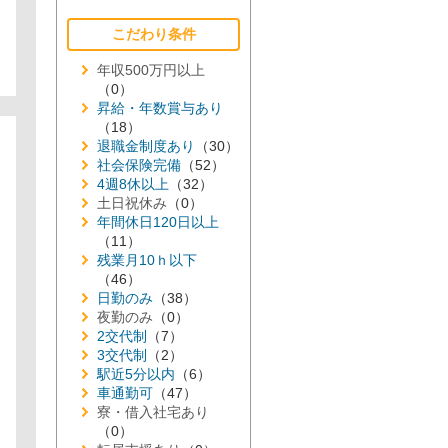
こだわり条件
年収500万円以上
（0）
昇給・年数賞与あり
（18）
退職金制度あり
（30）
社会保険完備
（52）
4週8休以上
（32）
土日祝休み
（0）
年間休日120日以上
（11）
残業月10ｈ以下
（46）
日勤のみ
（38）
夜勤のみ
（0）
2交代制
（7）
3交代制
（2）
駅近5分以内
（6）
車通勤可
（47）
寮・借入社宅あり
（0）