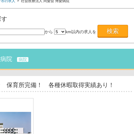
子市の求人
> 社会医療法人 同愛会 博愛病院
探す
から
km以内の求人を
愛病院
病院
☆ 保育所完備！ 各種休暇取得実績あり！