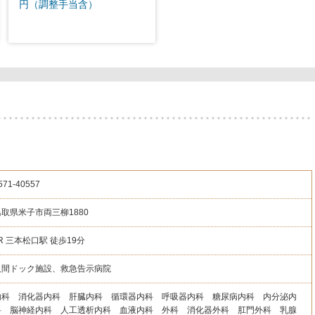
円（調整手当含）
571
-40557
鳥取県米子市両三柳1880
R 三本松口駅 徒歩19分
人間ドック施設、救急告示病院
内科 消化器内科 肝臓内科 循環器内科 呼吸器内科 糖尿病内科 内分泌内
科 脳神経内科 人工透析内科 血液内科 外科 消化器外科 肛門外科 乳腺