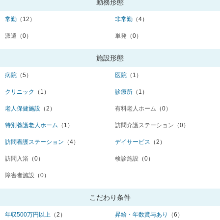
勤務形態
常勤
（12）
非常勤
（4）
派遣
（0）
単発
（0）
施設形態
病院
（5）
医院
（1）
クリニック
（1）
診療所
（1）
老人保健施設
（2）
有料老人ホーム
（0）
特別養護老人ホーム
（1）
訪問介護ステーション
（0）
訪問看護ステーション
（4）
デイサービス
（2）
訪問入浴
（0）
検診施設
（0）
障害者施設
（0）
こだわり条件
年収500万円以上
（2）
昇給・年数賞与あり
（6）