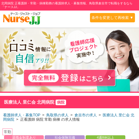
北岡病院 正看護師・常勤・病棟勤務の看護師求人・募集情報、鳥取県倉吉市で転職をするなら
「ナースJJ」
条件を変更して再検索 ▼
医療法人 里仁会 北岡病院
病院
看護師求人・募集TOP
>
鳥取県の求人
>
倉吉市の求人
>
医療法人 里仁会 北
岡病院
> 正看護師 病院 常勤 病棟 の求人情報
常勤
退職金制度あり
社会保険完備
4週8休以上