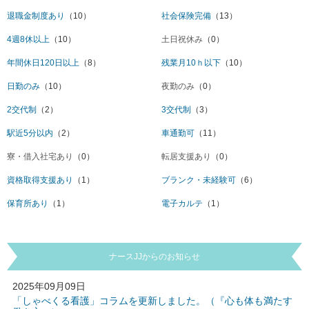
退職金制度あり
（10）
社会保険完備
（13）
4週8休以上
（10）
土日祝休み
（0）
年間休日120日以上
（8）
残業月10ｈ以下
（10）
日勤のみ
（10）
夜勤のみ
（0）
2交代制
（2）
3交代制
（3）
駅近5分以内
（2）
車通勤可
（11）
寮・借入社宅あり
（0）
転居支援あり
（0）
資格取得支援あり
（1）
ブランク・未経験可
（6）
保育所あり
（1）
電子カルテ
（1）
ナースJJからのお知らせ
2025年09月09日
「しゃべくる看護」コラムを更新しました。（『心も体も満たす