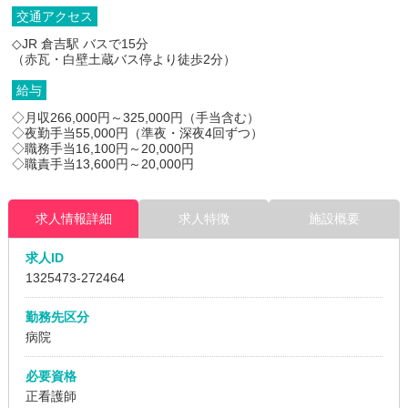
交通アクセス
◇JR 倉吉駅 バスで15分
（赤瓦・白壁土蔵バス停より徒歩2分）
給与
◇月収266,000円～325,000円（手当含む）
◇夜勤手当55,000円（準夜・深夜4回ずつ）
◇職務手当16,100円～20,000円
◇職責手当13,600円～20,000円
求人情報詳細
求人特徴
施設概要
求人ID
1325473
-272464
勤務先区分
病院
必要資格
正看護師