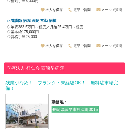
◇精勤手当6,000円...
求人を保存
電話で質問
メールで質問
正看護師
病院 医院 常勤 病棟
◇年収383.5万円～程度／月給25.4万円～程度
◇基本給175,000円
◇資格手当25,000...
求人を保存
電話で質問
メールで質問
医療法人 祥仁会
西諫早病院
残業少なめ！ ブランク・未経験OK！ 無料駐車場完
備！
勤務地：
長崎県諫早市貝津町3015