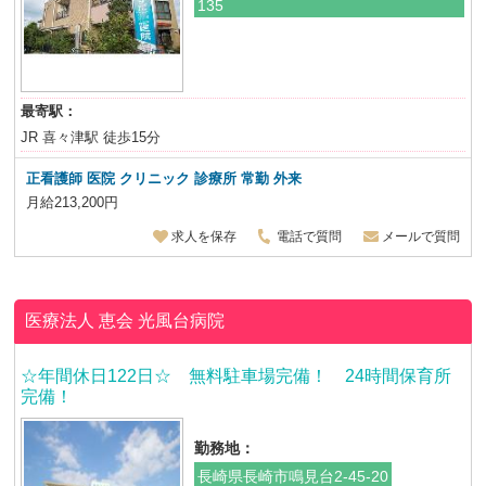
135
最寄駅：
JR 喜々津駅 徒歩15分
正看護師
医院 クリニック 診療所 常勤 外来
月給213,200円
求人を保存
電話で質問
メールで質問
医療法人 恵会
光風台病院
☆年間休日122日☆ 無料駐車場完備！ 24時間保育所
完備！
勤務地：
長崎県長崎市鳴見台2-45-20