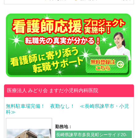
医療法人 みどり会
ますだ小児科内科医院
無料駐車場完備！ 夜勤なし！ ≪長崎県諫早市・小児
科≫
勤務地：
長崎県諫早市多良見町シーサイド20-