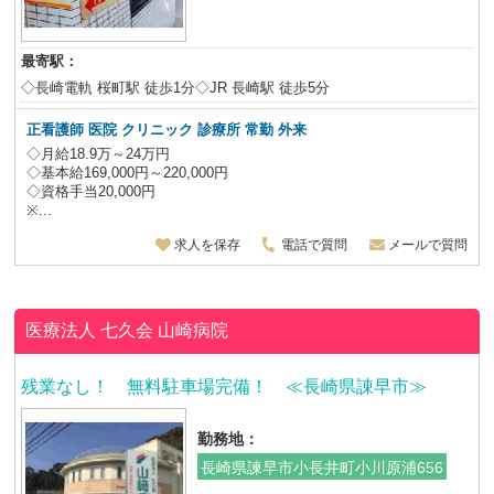
最寄駅：
◇長崎電軌 桜町駅 徒歩1分◇JR 長崎駅 徒歩5分
正看護師 医院 クリニック 診療所 常勤 外来
◇月給18.9万～24万円
◇基本給169,000円～220,000円
◇資格手当20,000円
※...
求人を保存
電話で質問
メールで質問
医療法人 七久会
山崎病院
残業なし！ 無料駐車場完備！ ≪長崎県諌早市≫
勤務地：
長崎県諫早市小長井町小川原浦656