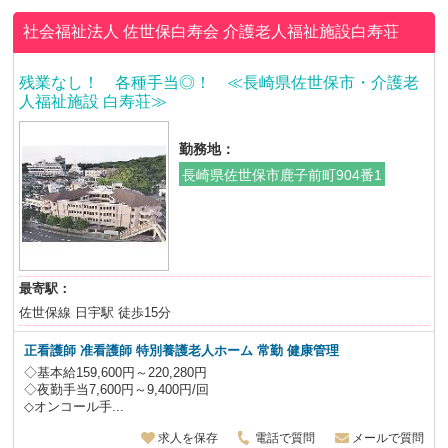
社会福祉法人 佐世保白寿会
介護老人福祉施設白寿荘
残業なし！ 各種手当◎！ ≪長崎県佐世保市・介護老
人福祉施設 白寿荘≫
勤務地：
長崎県佐世保市鹿子前町904番1
最寄駅：
佐世保線 日宇駅 徒歩15分
正看護師 准看護師
特別養護老人ホーム
常勤 健康管理
◇基本給159,600円～220,280円
◇夜勤手当7,600円～9,400円/回
◇オンコール手...
求人を保存
電話で質問
メールで質問