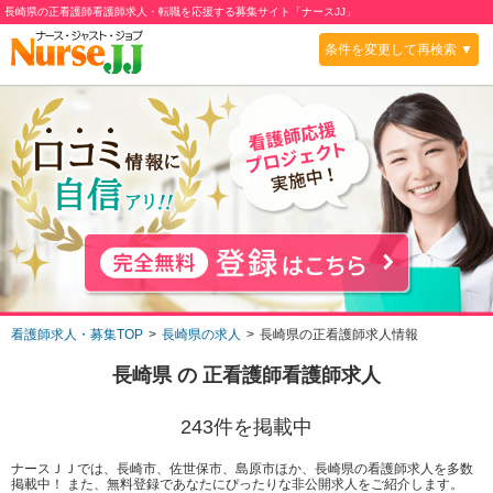
長崎県の正看護師看護師求人・転職を応援する募集サイト「ナースJJ」
条件を変更して再検索 ▼
看護師求人・募集TOP
長崎県の求人
長崎県の正看護師求人情報
長崎県
の
正看護師
看護師求人
243
件を掲載中
ナースＪＪでは、長崎市、佐世保市、島原市ほか、長崎県の看護師求人を多数
掲載中！ また、無料登録であなたにぴったりな非公開求人をご紹介します。