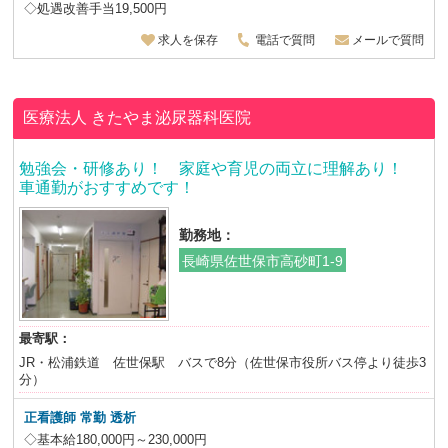
◇処遇改善手当19,500円
求人を保存
電話で質問
メールで質問
医療法人
きたやま泌尿器科医院
勉強会・研修あり！ 家庭や育児の両立に理解あり！
車通勤がおすすめです！
勤務地：
長崎県佐世保市高砂町1-9
最寄駅：
JR・松浦鉄道 佐世保駅 バスで8分（佐世保市役所バス停より徒歩3
分）
正看護師 常勤 透析
◇基本給180,000円～230,000円