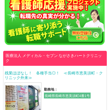
医療法人 メディカル・セブン
ながさきハートクリニッ
ク
残業ほぼなし！ 各種手当◎！ ≪長崎市恵美須町・ク
リニック外来≫
勤務地：
長崎県長崎市恵美須町4番1号