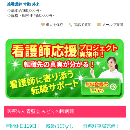
准看護師 常勤 外来
◇基本給160,000円～
◇資格・職務手当50,000円～
求人を保存
電話で質問
メールで質問
医療法人 青藍会
みどりの園病院
年間休日119日！ 残業ほぼなし！ 無料駐車場完備！