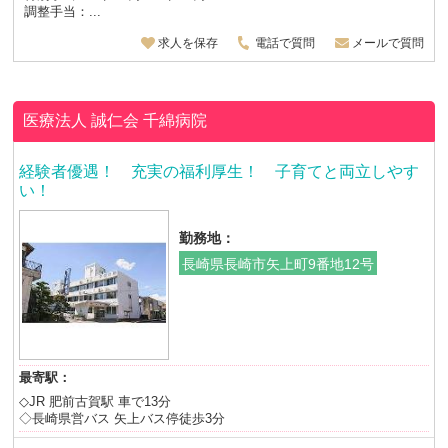
調整手当：...
求人を保存
電話で質問
メールで質問
医療法人 誠仁会
千綿病院
経験者優遇！ 充実の福利厚生！ 子育てと両立しやす
い！
勤務地：
長崎県長崎市矢上町9番地12号
最寄駅：
◇JR 肥前古賀駅 車で13分
◇長崎県営バス 矢上バス停徒歩3分