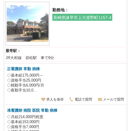
勤務地：
長崎県諫早市上大渡野町1157-4
最寄駅：
JR大村線 岩松駅 車で9分
正看護師 常勤 病棟
◇基本給175,000円～
◇資格手当25,000円
◇精勤手当6,000円/月
◇夜勤手当10,0...
求人を保存
電話で質問
メールで質問
准看護師 病院 医院 常勤 病棟
◇月給214,000円程度
◇基本給153,000円
◇資格手当7,000円