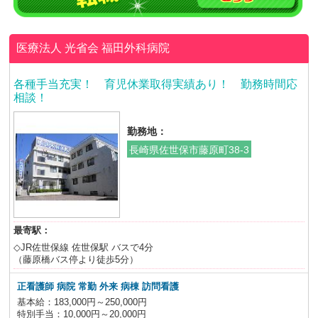
医療法人 光省会
福田外科病院
各種手当充実！ 育児休業取得実績あり！ 勤務時間応
相談！
勤務地：
長崎県佐世保市藤原町38-3
最寄駅：
◇JR佐世保線 佐世保駅 バスで4分
（藤原橋バス停より徒歩5分）
正看護師
病院 常勤 外来 病棟 訪問看護
基本給：183,000円～250,000円
特別手当：10,000円～20,000円