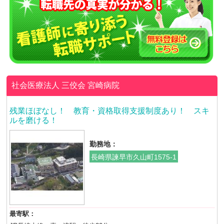
社会医療法人 三佼会
宮崎病院
残業ほぼなし！ 教育・資格取得支援制度あり！ スキ
ルを磨ける！
勤務地：
長崎県諫早市久山町1575-1
最寄駅：