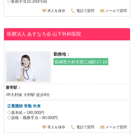
◇夜勤手当10,200円/回
求人を保存
電話で質問
メールで質問
医療法人 あすなろ会 山下外科医院
勤務地：
長崎県大村市西三城町17-18
最寄駅：
JR大村線 大村駅 徒歩8分
正看護師 常勤 外来
◇基本給～180,000円
◇資格・職務手当～80,000円
求人を保存
電話で質問
メールで質問