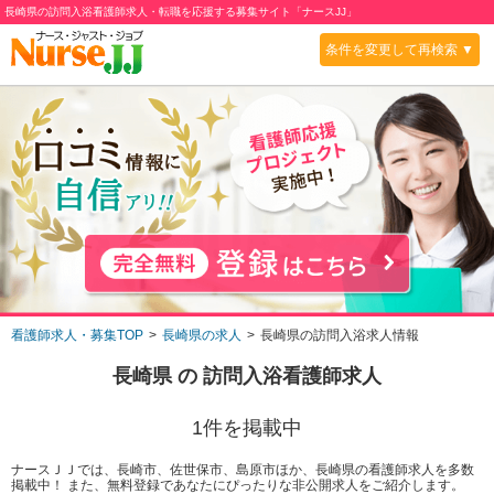
長崎県の訪問入浴看護師求人・転職を応援する募集サイト「ナースJJ」
条件を変更して再検索 ▼
看護師求人・募集TOP
長崎県の求人
長崎県の訪問入浴求人情報
長崎県
の
訪問入浴
看護師求人
1
件を掲載中
ナースＪＪでは、長崎市、佐世保市、島原市ほか、長崎県の看護師求人を多数
掲載中！ また、無料登録であなたにぴったりな非公開求人をご紹介します。