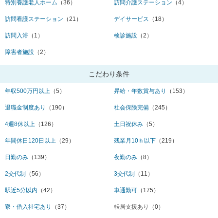
特別養護老人ホーム
（36）
訪問介護ステーション
（4）
訪問看護ステーション
（21）
デイサービス
（18）
訪問入浴
（1）
検診施設
（2）
障害者施設
（2）
こだわり条件
年収500万円以上
（5）
昇給・年数賞与あり
（153）
退職金制度あり
（190）
社会保険完備
（245）
4週8休以上
（126）
土日祝休み
（5）
年間休日120日以上
（29）
残業月10ｈ以下
（219）
日勤のみ
（139）
夜勤のみ
（8）
2交代制
（56）
3交代制
（11）
駅近5分以内
（42）
車通勤可
（175）
寮・借入社宅あり
（37）
転居支援あり
（0）