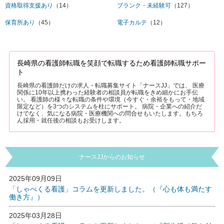
資格取得支援あり
（14）
ブランク・未経験可
（127）
保育所あり
（45）
電子カルテ
（12）
長崎県の看護師転職を笑顔で転職するため看護師転職サポー
ト
長崎県の看護師だけの求人・転職募集サイト「ナースJJ」では、 医療
関係に10年以上携わった経験者の相談員が転職をきめ細かにお手伝
い。 看護師の様々な転職の条件や環境（今すぐ・余裕をもって・地域
限定など）を3つのシステムを柱にサポート。 病院・企業への紹介だ
けでなく、気になる病院・医療機関への問合せもいたします。もちろ
ん採用・就任後の相談もお受けします。
ナースJJからのお知らせ
2025年09月09日
「しゃべくる看護」コラムを更新しました。（『心も体も満たす
働き方』）
2025年03月28日