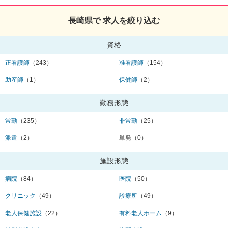
長崎県で 求人を絞り込む
資格
正看護師
（243）
准看護師
（154）
助産師
（1）
保健師
（2）
勤務形態
常勤
（235）
非常勤
（25）
派遣
（2）
単発
（0）
施設形態
病院
（84）
医院
（50）
クリニック
（49）
診療所
（49）
老人保健施設
（22）
有料老人ホーム
（9）