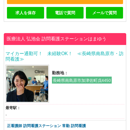
求人を保存
電話で質問
メールで質問
医療法人 弘池会
訪問看護ステーションはまゆう
マイカー通勤可！ 未経験OK！ ≪長崎県南島原市・訪
問看護≫
勤務地：
長崎県南島原市加津佐町戊4450
最寄駅：
-
正看護師
訪問看護ステーション 常勤 訪問看護