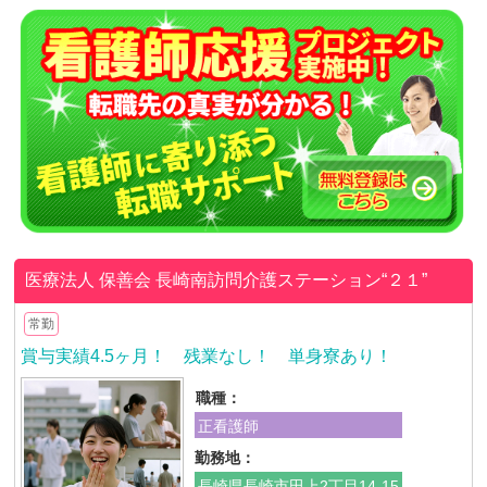
医療法人 保善会
長崎南訪問介護ステーション“２１”
常勤
賞与実績4.5ヶ月！ 残業なし！ 単身寮あり！
職種：
正看護師
勤務地：
長崎県長崎市田上2丁目14-15