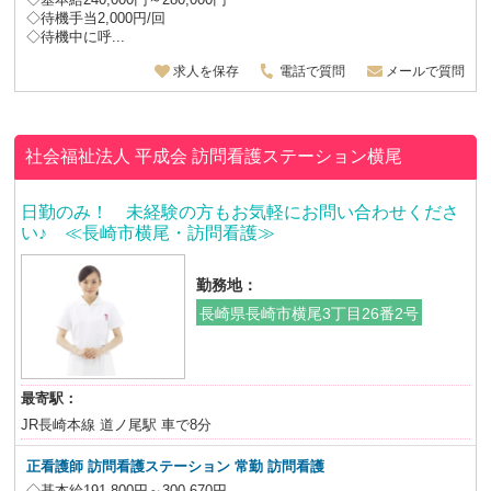
◇待機手当2,000円/回
◇待機中に呼...
求人を保存
電話で質問
メールで質問
社会福祉法人 平成会
訪問看護ステーション横尾
日勤のみ！ 未経験の方もお気軽にお問い合わせくださ
い♪ ≪長崎市横尾・訪問看護≫
勤務地：
長崎県長崎市横尾3丁目26番2号
最寄駅：
JR長崎本線 道ノ尾駅 車で8分
正看護師
訪問看護ステーション 常勤 訪問看護
◇基本給191,800円～300,670円