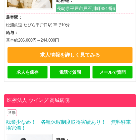
勤務地：
長崎県平戸市戸石川町491番6
最寄駅：
松浦鉄道 たびら平戸口駅 車で10分
給与：
基本給206,000円～244,000円
求人情報を詳しく見てみる
求人を保存
電話で質問
メールで質問
医療法人 ウイング
高城病院
常勤
残業少なめ！ 各種休暇制度取得実績あり！ 無料駐車
場完備！