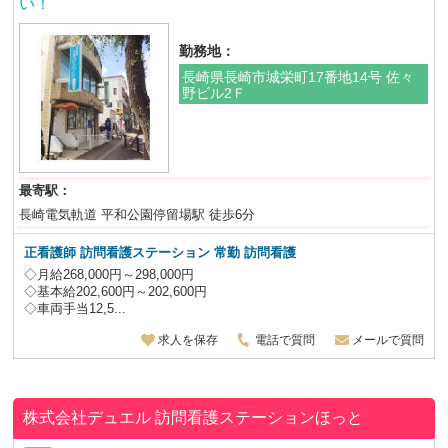
い！
勤務地：
長崎県長崎市城栄町17番地14号 佐々
野ビル2Ｆ
最寄駅：
長崎電気軌道 平和公園停留場駅 徒歩6分
正看護師
訪問看護ステーション 常勤 訪問看護
◇月給268,000円～298,000円
◇基本給202,600円～202,600円
◇車両手当12,5...
求人を保存
電話で質問
メールで質問
株式会社デュエル
訪問看護ステーションほっと