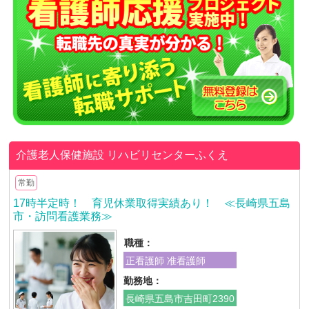
介護老人保健施設 リハビリセンターふくえ
常勤
17時半定時！ 育児休業取得実績あり！ ≪長崎県五島
市・訪問看護業務≫
職種：
正看護師 准看護師
勤務地：
長崎県五島市吉田町2390