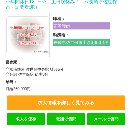
☆年間休日121日☆ 土日祝休み！ ≪長崎県佐世保
市・訪問看護≫
職種：
正看護師
勤務地：
長崎県佐世保市山県町6-3-1Ｆ
最寄駅：
◇松浦鉄道 佐世保中央駅 徒歩6分
◇各線 佐世保駅 徒歩8分
給与：
月給250,000円～
求人情報を詳しく見てみる
求人を保存
電話で質問
メールで質問