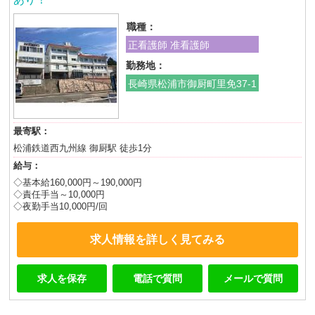
職種：
正看護師 准看護師
勤務地：
長崎県松浦市御厨町里免37-1
最寄駅：
松浦鉄道西九州線 御厨駅 徒歩1分
給与：
◇基本給160,000円～190,000円
◇責任手当～10,000円
◇夜勤手当10,000円/回
求人情報を詳しく見てみる
求人を保存
電話で質問
メールで質問