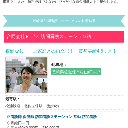
掲載中！ また、無料登録であなたにぴったりな非公開求人をご紹介します。
長崎県 訪問看護ステーションの検索結果
合同会社ＥＬ’ｓ
訪問看護ステーション結
夜勤なし！ ご家庭との両立◎！ 賞与実績4.5ヶ月！
勤務地：
長崎県佐世保市松山町1-17
最寄駅：
松浦鉄道 北佐世保駅 徒歩4分
正看護師 保健師 訪問看護ステーション 常勤 訪問看護
◇月給円～円
◇基本給240,000円～280,000円