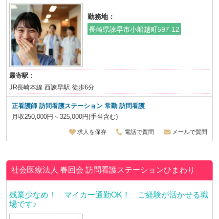
勤務地：
長崎県諫早市小船越町597-12
最寄駅：
JR長崎本線 西諫早駅 徒歩6分
正看護師 訪問看護ステーション 常勤 訪問看護
月収250,000円～325,000円(手当含む)
求人を保存
電話で質問
メールで質問
社会医療法人 春回会
訪問看護ステーションひまわり
残業少なめ！ マイカー通勤OK！ ご経験が活かせる職
場です♪