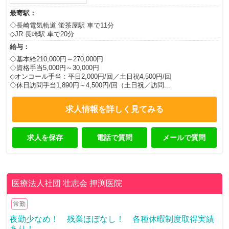
最寄駅：
◇長崎電気軌道 蛍茶屋駅 車で11分
◇JR 長崎駅 車で20分
給与：
◇基本給210,000円～270,000円
◇資格手当5,000円～30,000円
◇オンコール手当：平日2,000円/回／土日祝4,500円/回
◇休日訪問手当1,890円～4,500円/回（土日祝／訪問...
求人情報を詳しく見てみる
求人を保存
電話で質問
メールで質問
医療法人社団 壮志会
押渕医院
常勤
夜勤少なめ！ 残業ほぼなし！ 各種休暇制度取得実績
あり！