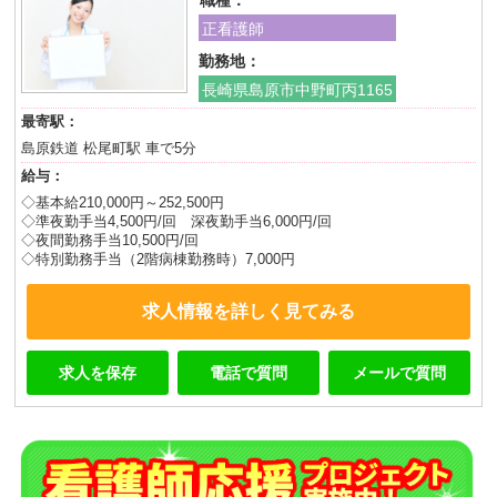
職種：
正看護師
勤務地：
長崎県島原市中野町丙1165
最寄駅：
島原鉄道 松尾町駅 車で5分
給与：
◇基本給210,000円～252,500円
◇準夜勤手当4,500円/回 深夜勤手当6,000円/回
◇夜間勤務手当10,500円/回
◇特別勤務手当（2階病棟勤務時）7,000円
求人情報を詳しく見てみる
求人を保存
電話で質問
メールで質問