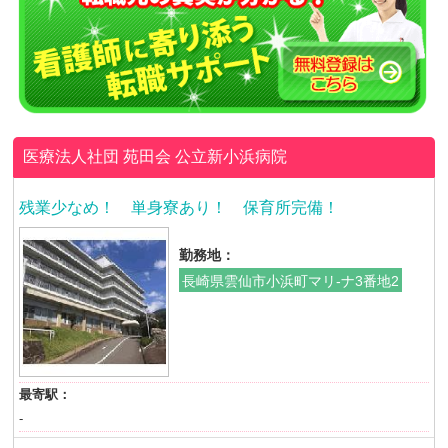
医療法人社団 苑田会
公立新小浜病院
残業少なめ！ 単身寮あり！ 保育所完備！
勤務地：
長崎県雲仙市小浜町マリ-ナ3番地2
最寄駅：
-