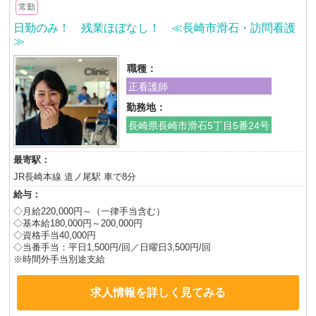
常勤
日勤のみ！ 残業ほぼなし！ ≪長崎市滑石・訪問看護
≫
職種：
正看護師
勤務地：
長崎県長崎市滑石5丁目5番24号
最寄駅：
JR長崎本線 道ノ尾駅 車で8分
給与：
◇月給220,000円～（一律手当含む）
◇基本給180,000円～200,000円
◇資格手当40,000円
◇当番手当：平日1,500円/回／日曜日3,500円/回
※時間外手当別途支給
求人情報を詳しく見てみる