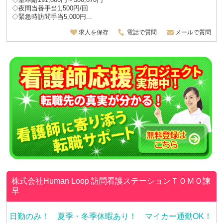
◇夜間当番手当1,500円/回
◇緊急時訪問手当5,000円...
求人を保存
電話で質問
メールで質問
株式会社Human Loop
訪問看護ステーションＴＯＭＯ諫
早
日勤のみ！ 夏季・冬季休暇あり！ マイカー通勤OK！