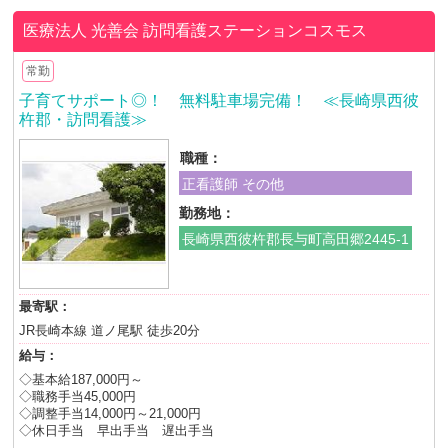
医療法人 光善会
訪問看護ステーションコスモス
常勤
子育てサポート◎！ 無料駐車場完備！ ≪長崎県西彼
杵郡・訪問看護≫
職種：
正看護師 その他
勤務地：
長崎県西彼杵郡長与町高田郷2445-1
最寄駅：
JR長崎本線 道ノ尾駅 徒歩20分
給与：
◇基本給187,000円～
◇職務手当45,000円
◇調整手当14,000円～21,000円
◇休日手当 早出手当 遅出手当