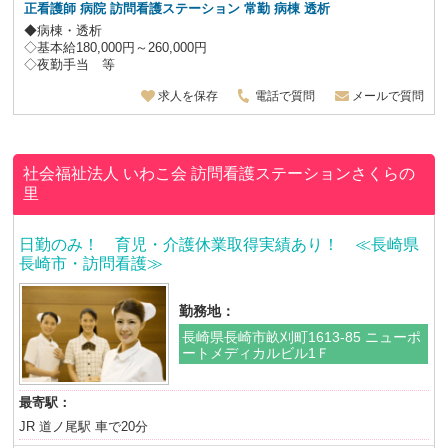
正看護師 病院 訪問看護ステーション 常勤 病棟 透析
◆病棟・透析
◇基本給180,000円～260,000円
◇夜勤手当 等
求人を保存
電話で質問
メールで質問
社会福祉法人 いわこ会
訪問看護ステーションさくらの
里
日勤のみ！ 育児・介護休業取得実績あり！ ≪長崎県
長崎市・訪問看護≫
勤務地：
長崎県長崎市畝刈町1613-85 ニューポ
ートメディカルビル1Ｆ
最寄駅：
JR 道ノ尾駅 車で20分