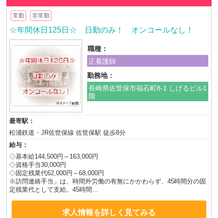
常勤
非常勤
☆年間休日125日☆ 日勤のみ！ オンコールなし！
職種：
正看護師
勤務地：
長崎県佐世保市福石町8-1 しげるビル1
階
最寄駅：
松浦鉄道・JR佐世保線 佐世保駅 徒歩8分
給与：
◇基本給144,500円～163,000円
◇資格手当30,000円
◇固定残業代62,000円～68,000円
※訪問連絡手当」は、時間外労働の有無にかかわらず、45時間分の固
定残業代として支給。45時間...
求人情報を詳しく見てみる