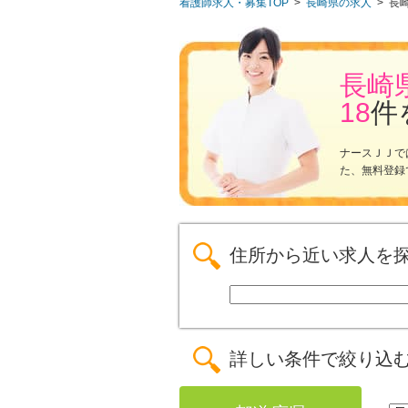
看護師求人・募集TOP
>
長崎県の求人
>
長
長崎
18
件
ナースＪＪで
た、無料登録
住所から近い求人を
詳しい条件で絞り込