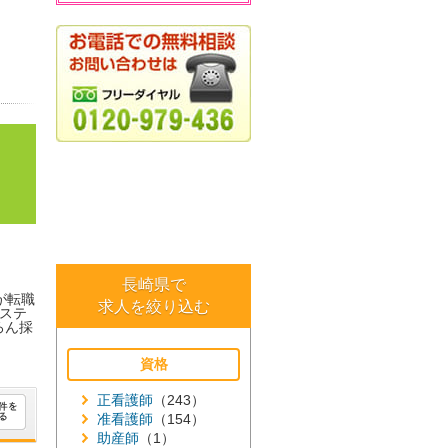
長崎県で
が転職
求人を絞り込む
ステ
ろん採
資格
正看護師
（243）
准看護師
（154）
助産師
（1）