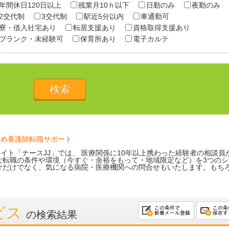
年間休日120日以上
残業月10ｈ以下
日勤のみ
夜勤のみ
2交代制
3交代制
駅近5分以内
車通勤可
寮・借入社宅あり
転居支援あり
資格取得支援あり
ブランク・未経験可
保育所あり
電子カルテ
ため看護師転職サポート
イト「ナースJJ」では、 医療関係に10年以上携わった経験者の相談員
な転職の条件や環境（今すぐ・余裕をもって・地域限定など）を3つのシ
介だけでなく、気になる病院・医療機関への問合せもいたします。もち
ビス
の検索結果