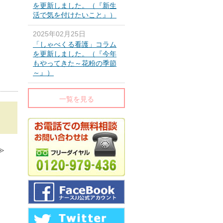
を更新しました。（『新生
活で気を付けたいこと』）
2025年02月25日
「しゃべくる看護」コラム
を更新しました。（『今年
もやってきた～花粉の季節
～』）
一覧を見る
≫