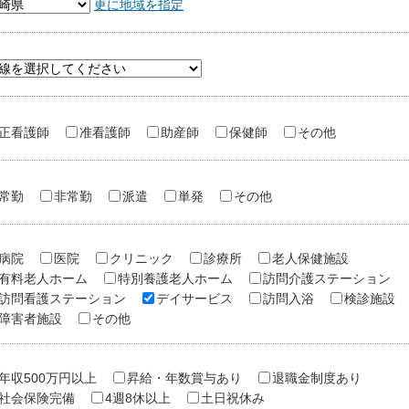
更に地域を指定
正看護師
准看護師
助産師
保健師
その他
常勤
非常勤
派遣
単発
その他
病院
医院
クリニック
診療所
老人保健施設
有料老人ホーム
特別養護老人ホーム
訪問介護ステーション
訪問看護ステーション
デイサービス
訪問入浴
検診施設
障害者施設
その他
年収500万円以上
昇給・年数賞与あり
退職金制度あり
社会保険完備
4週8休以上
土日祝休み