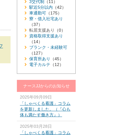
3交代制
（11）
駅近5分以内
（42）
車通勤可
（175）
寮・借入社宅あり
（37）
転居支援あり
（0）
資格取得支援あり
（14）
フ
ブランク・未経験可
（127）
保育所あり
（45）
電子カルテ
（12）
ナースJJからのお知らせ
2025年09月09日
「しゃべくる看護」コラム
を更新しました。（『心も
体も満たす働き方』）
2025年03月28日
「しゃべくる看護」コラム