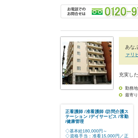
あな
ァリ
充実し
勤務地
最寄り
正看護師
准看護師
訪問介護ス
テーション
デイサービス
常勤
健康管理
◇基本給180,000円～
◇資格手当：准看15,000円／正