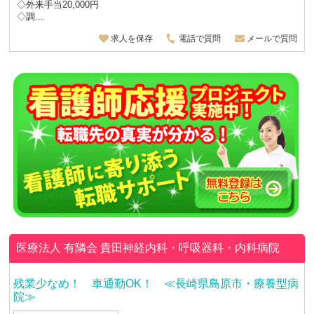
◇外来手当20,000円
◇調...
求人を保存
電話で質問
メールで質問
医療法人 有隣会
貴田神経内科・呼吸器科・内科病院
残業少なめ！ 車通勤OK！ ≪長崎県島原市・療養型病
院≫