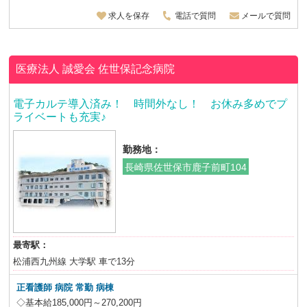
求人を保存
電話で質問
メールで質問
医療法人 誠愛会
佐世保記念病院
電子カルテ導入済み！ 時間外なし！ お休み多めでプ
ライベートも充実♪
勤務地：
長崎県佐世保市鹿子前町104
最寄駅：
松浦西九州線 大学駅 車で13分
正看護師 病院
常勤 病棟
◇基本給185,000円～270,200円