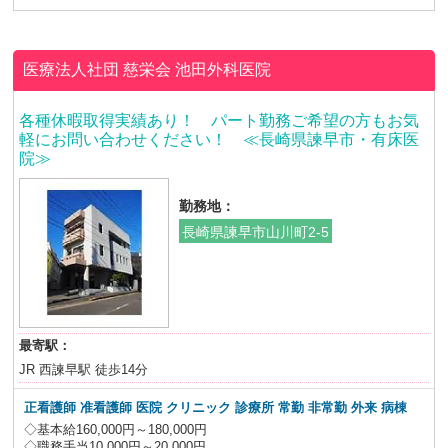
医療法人社団 慈栄会
池田外科医院
各種休暇取得実績あり！ パート勤務ご希望の方もお気
軽にお問い合わせください！ ≪長崎県諫早市・有床医
院≫
勤務地：
長崎県諫早市山川町2-5
最寄駅：
JR 西諫早駅 徒歩14分
正看護師 准看護師 医院 クリニック 診療所 常勤 非常勤 外来 病棟
◇基本給160,000円～180,000円
◇職務手当10,000円～20,000円