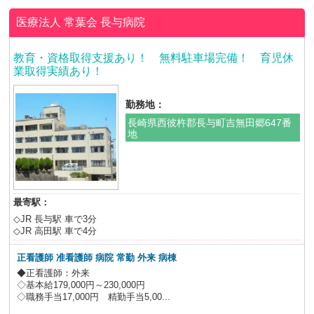
医療法人 常葉会
長与病院
教育・資格取得支援あり！ 無料駐車場完備！ 育児休
業取得実績あり！
勤務地：
長崎県西彼杵郡長与町吉無田郷647番
地
最寄駅：
◇JR 長与駅 車で3分
◇JR 高田駅 車で4分
正看護師 准看護師 病院 常勤 外来 病棟
◆正看護師：外来
◇基本給179,000円～230,000円
◇職務手当17,000円 精勤手当5,00...