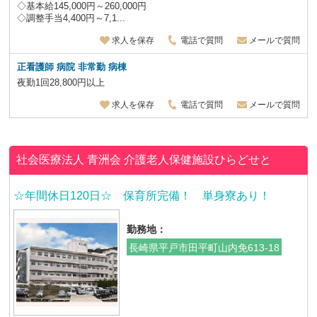
◇基本給145,000円～260,000円
◇調整手当4,400円～7,1...
求人を保存
電話で質問
メールで質問
正看護師 病院 非常勤
病棟
夜勤1回28,800円以上
求人を保存
電話で質問
メールで質問
社会医療法人 青洲会
介護老人保健施設ひらどせと
☆年間休日120日☆ 保育所完備！ 単身寮あり！
勤務地：
長崎県平戸市田平町山内免613-18