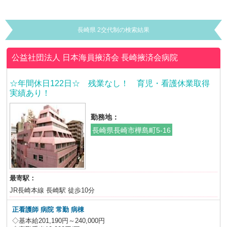
長崎県 2交代制の検索結果
公益社団法人 日本海員掖済会
長崎掖済会病院
☆年間休日122日☆ 残業なし！ 育児・看護休業取得
実績あり！
勤務地：
長崎県長崎市樺島町5-16
最寄駅：
JR長崎本線 長崎駅 徒歩10分
正看護師 病院 常勤 病棟
◇基本給201,190円～240,000円