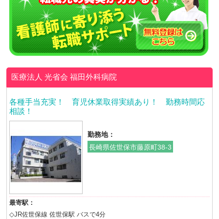
医療法人 光省会
福田外科病院
各種手当充実！ 育児休業取得実績あり！ 勤務時間応
相談！
勤務地：
長崎県佐世保市藤原町38-3
最寄駅：
◇JR佐世保線 佐世保駅 バスで4分