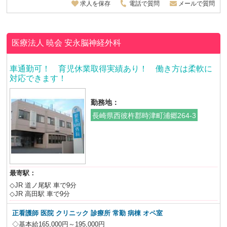
求人を保存
電話で質問
メールで質問
医療法人 暁会
安永脳神経外科
車通勤可！ 育児休業取得実績あり！ 働き方は柔軟に
対応できます！
勤務地：
長崎県西彼杵郡時津町浦郷264-3
最寄駅：
◇JR 道ノ尾駅 車で9分
◇JR 高田駅 車で9分
正看護師 医院 クリニック 診療所 常勤 病棟 オペ室
◇基本給165,000円～195,000円