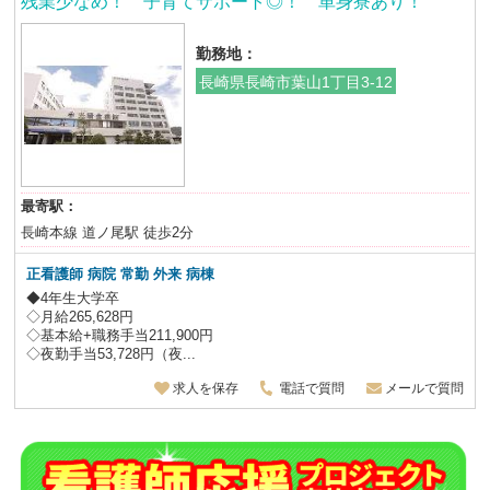
残業少なめ！ 子育てサポート◎！ 単身寮あり！
勤務地：
長崎県長崎市葉山1丁目3-12
最寄駅：
長崎本線 道ノ尾駅 徒歩2分
正看護師 病院 常勤 外来 病棟
◆4年生大学卒
◇月給265,628円
◇基本給+職務手当211,900円
◇夜勤手当53,728円（夜...
求人を保存
電話で質問
メールで質問