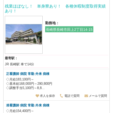
残業ほぼなし！ 単身寮あり！ 各種休暇制度取得実績
あり！
勤務地：
長崎県長崎市田上2丁目14-15
最寄駅：
JR 長崎駅 車で14分
正看護師 病院 常勤 外来 病棟
◇月給183,100円～
◇基本給168,000円～290,800円
◇調整手当5,100円～8,8...
求人を保存
電話で質問
メールで質問
准看護師 病院 常勤 外来 病棟
◇月給154,400円～