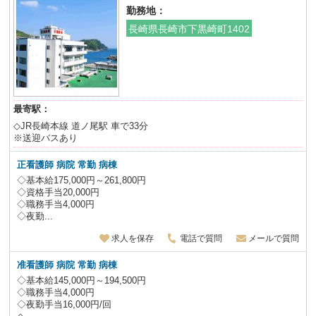
勤務地：
長崎県長崎市下黒崎町1402
最寄駅：
◇JR長崎本線 道ノ尾駅 車で33分
※送迎バスあり
正看護師 病院 常勤 病棟
◇基本給175,000円～261,800円
◇資格手当20,000円
◇職務手当4,000円
◇夜勤...
求人を保存
電話で質問
メールで質問
准看護師 病院 常勤 病棟
◇基本給145,000円～194,500円
◇職務手当4,000円
◇夜勤手当16,000円/回