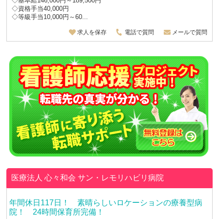
◇基本給146,000円～189,500円
◇資格手当40,000円
◇等級手当10,000円～60...
求人を保存
電話で質問
メールで質問
医療法人 心々和会
サン・レモリハビリ病院
年間休日117日！ 素晴らしいロケーションの療養型病
院！ 24時間保育所完備！