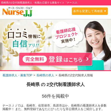
長崎県の2交代制看護師求人・転職を応援する募集サイト「ナースJJ」
条件を変更して再検索 ▼
看護師求人・募集TOP
長崎県の求人
長崎県の2交代制求人情報
長崎県
の
2交代制
看護師求人
56
件を掲載中
ナースＪＪでは、長崎市、佐世保市、島原市ほか、長崎県の看護師求人を多数
掲載中！ また、無料登録であなたにぴったりな非公開求人をご紹介します。