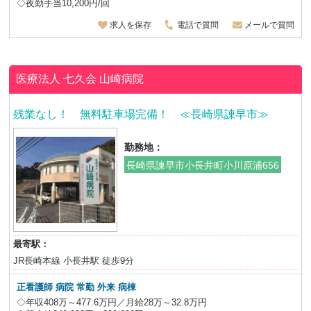
◇夜勤手当10,200円/回
求人を保存
電話で質問
メールで質問
医療法人 七久会
山崎病院
残業なし！ 無料駐車場完備！ ≪長崎県諌早市≫
勤務地：
長崎県諫早市小長井町小川原浦656
最寄駅：
JR長崎本線 小長井駅 徒歩9分
正看護師 病院 常勤 外来 病棟
◇年収408万～477.6万円／月給28万～32.8万円