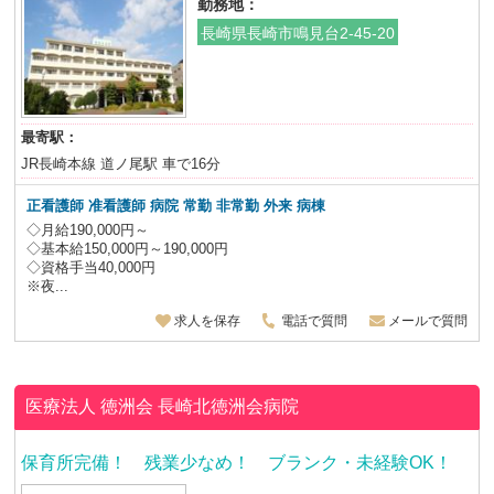
勤務地：
長崎県長崎市鳴見台2-45-20
最寄駅：
JR長崎本線 道ノ尾駅 車で16分
正看護師 准看護師 病院 常勤 非常勤 外来 病棟
◇月給190,000円～
◇基本給150,000円～190,000円
◇資格手当40,000円
※夜...
求人を保存
電話で質問
メールで質問
医療法人 徳洲会
長崎北徳洲会病院
保育所完備！ 残業少なめ！ ブランク・未経験OK！