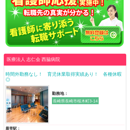
医療法人 志仁会
西脇病院
時間外勤務なし！ 育児休業取得実績あり！ 各種休暇
◎
勤務地：
長崎県長崎市桜木町3-14
最寄駅：