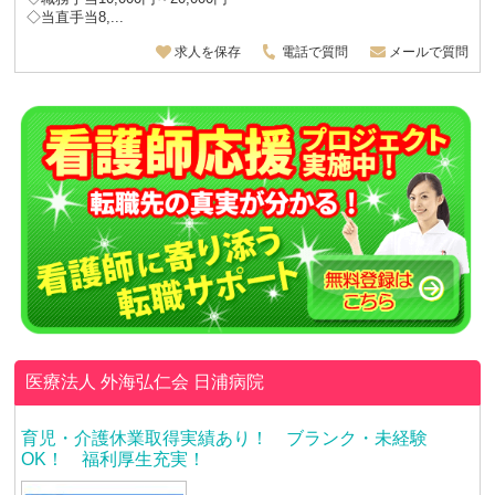
◇当直手当8,...
求人を保存
電話で質問
メールで質問
医療法人 外海弘仁会
日浦病院
育児・介護休業取得実績あり！ ブランク・未経験
OK！ 福利厚生充実！