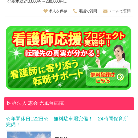
◇基本給240,000円～280,000円...
求人を保存
電話で質問
メールで質問
医療法人 恵会
光風台病院
☆年間休日122日☆ 無料駐車場完備！ 24時間保育所
完備！