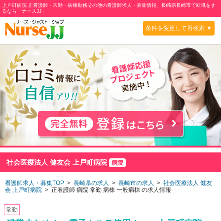
上戸町病院 正看護師・常勤・病棟勤務その他の看護師求人・募集情報、長崎県長崎市で転職をす
るなら「ナースJJ」
条件を変更して再検索 ▼
社会医療法人 健友会 上戸町病院
病院
看護師求人・募集TOP
>
長崎県の求人
>
長崎市の求人
>
社会医療法人 健友
会 上戸町病院
> 正看護師 病院 常勤 病棟
一般病棟
の求人情報
常勤