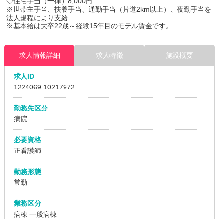
◇住宅手当（一律）8,000円
※世帯主手当、扶養手当、通勤手当（片道2km以上）、夜勤手当を
法人規程により支給
※基本給は大卒22歳～経験15年目のモデル賃金です。
求人情報詳細
求人特徴
施設概要
求人ID
1224069
-10217972
勤務先区分
病院
必要資格
正看護師
勤務形態
常勤
業務区分
病棟
一般病棟