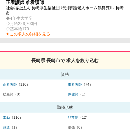
正看護師 准看護師
社会福祉法人 長崎厚生福祉団 特別養護老人ホーム鶴舞苑Ⅱ - 長崎
市
◆4年生大学卒
◇月給226,700円
◇基本給170...
★この求人の詳細を見る
長崎県 長崎市で 求人を絞り込む
資格
正看護師
（110）
准看護師
（74）
助産師
（0）
保健師
（1）
勤務形態
常勤
（110）
非常勤
（12）
派遣
（1）
単発
（0）