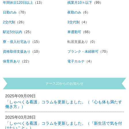
年間休日120日以上
（13）
残業月10ｈ以下
（99）
日勤のみ
（70）
夜勤のみ
（6）
2交代制
（26）
3交代制
（4）
駅近5分以内
（25）
車通勤可
（66）
寮・借入社宅あり
（15）
転居支援あり
（0）
資格取得支援あり
（10）
ブランク・未経験可
（70）
保育所あり
（22）
電子カルテ
（4）
ナースJJからのお知らせ
2025年09月09日
「しゃべくる看護」コラムを更新しました。（『心も体も満たす
働き方』）
2025年03月28日
「しゃべくる看護」コラムを更新しました。（『新生活で気を付
けたいこと』）