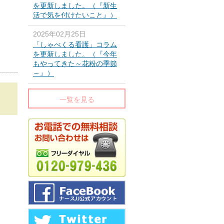
を更新しました。（『新生
活で気を付けたいこと』）
2025年02月25日
「しゃべくる看護」コラム
を更新しました。（『今年
もやってきた～花粉の季節
～』）
一覧を見る