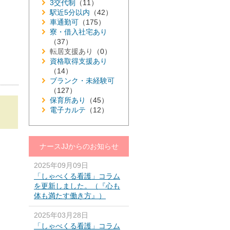
3交代制
（11）
駅近5分以内
（42）
車通勤可
（175）
寮・借入社宅あり
（37）
転居支援あり
（0）
資格取得支援あり
（14）
ブランク・未経験可
（127）
保育所あり
（45）
電子カルテ
（12）
ナースJJからのお知らせ
2025年09月09日
「しゃべくる看護」コラム
を更新しました。（『心も
体も満たす働き方』）
2025年03月28日
「しゃべくる看護」コラム