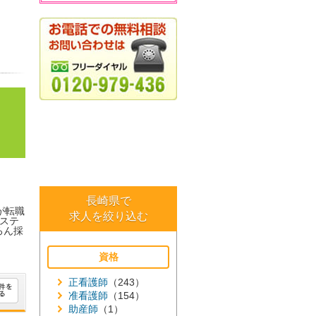
長崎県で
が転職
求人を絞り込む
ステ
ろん採
資格
正看護師
（243）
准看護師
（154）
助産師
（1）