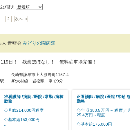
び替え
1
2
次へ >
法人 青藍会
みどりの園病院
119日！ 残業ほぼなし！ 無料駐車場完備！
長崎県諫早市上大渡野町1157-4
駅
JR大村線 岩松駅 車で9分
准看護師
病院
医院
常勤
病棟
正看護師
病院
医院
常勤
勤務
勤務
◇月給214,000円程度
◇年収383.5万円～程度／
25.4万円～程度
◇基本給153,000円
...
◇基本給175,000円
...