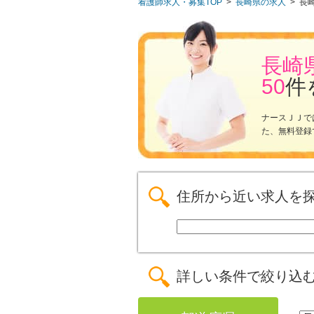
看護師求人・募集TOP
>
長崎県の求人
>
長
長崎
50
件
ナースＪＪで
た、無料登録
住所から近い求人を
詳しい条件で絞り込