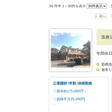
50
件中 1～30件を表示
並
< 前へ
医療
年間休日
勤務地
最寄り
正看護師
常勤
病棟勤務
◇基本給175,000円～
◇資格手当25,000円
...