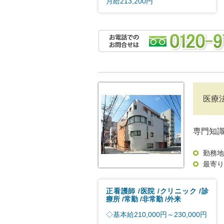
月給213,200円
医療
専門知
勤務地
最寄り
正看護師
医院
クリニック
診
療所
常勤
非常勤
外来
◇基本給210,000円～230,000円