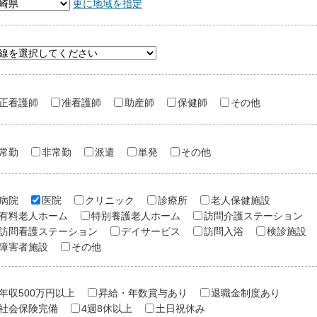
更に地域を指定
正看護師
准看護師
助産師
保健師
その他
常勤
非常勤
派遣
単発
その他
病院
医院
クリニック
診療所
老人保健施設
有料老人ホーム
特別養護老人ホーム
訪問介護ステーション
訪問看護ステーション
デイサービス
訪問入浴
検診施設
障害者施設
その他
年収500万円以上
昇給・年数賞与あり
退職金制度あり
社会保険完備
4週8休以上
土日祝休み