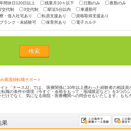
年間休日120日以上
残業月10ｈ以下
日勤のみ
夜勤のみ
2交代制
3交代制
駅近5分以内
車通勤可
寮・借入社宅あり
転居支援あり
資格取得支援あり
ブランク・未経験可
保育所あり
電子カルテ
ため看護師転職サポート
イト「ナースJJ」では、 医療関係に10年以上携わった経験者の相談員
な転職の条件や環境（今すぐ・余裕をもって・地域限定など）を3つのシ
介だけでなく、気になる病院・医療機関への問合せもいたします。もち
結果