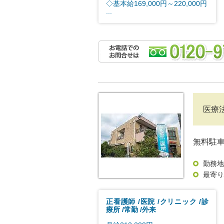
◇基本給169,000円～220,000円
...
医療
無料駐
勤務地
最寄り
正看護師
医院
クリニック
診
療所
常勤
外来