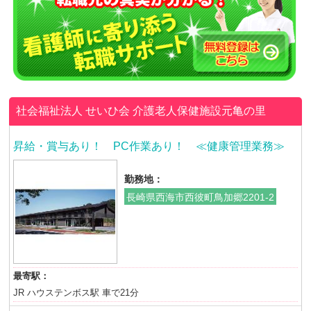
社会福祉法人 せいひ会
介護老人保健施設元亀の里
昇給・賞与あり！ PC作業あり！ ≪健康管理業務≫
勤務地：
長崎県西海市西彼町鳥加郷2201-2
最寄駅：
JR ハウステンボス駅 車で21分