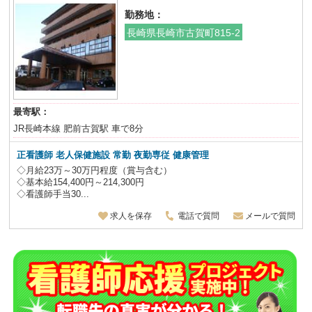
勤務地：
長崎県長崎市古賀町815-2
最寄駅：
JR長崎本線 肥前古賀駅 車で8分
正看護師 老人保健施設
常勤
夜勤専従
健康管理
◇月給23万～30万円程度（賞与含む）
◇基本給154,400円～214,300円
◇看護師手当30...
求人を保存
電話で質問
メールで質問