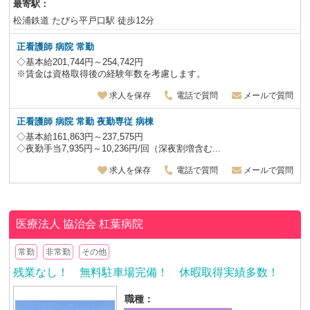
最寄駅：
松浦鉄道 たびら平戸口駅 徒歩12分
正看護師
病院
常勤
◇基本給201,744円～254,742円
※賃金は資格取得後の経験年数を考慮します。
求人を保存
電話で質問
メールで質問
正看護師 病院
常勤
夜勤専従
病棟
◇基本給161,863円～237,575円
◇夜勤手当7,935円～10,236円/回（深夜割増含む...
求人を保存
電話で質問
メールで質問
医療法人 協治会
杠葉病院
常勤
非常勤
その他
残業なし！ 無料駐車場完備！ 休暇取得実績多数！
職種：