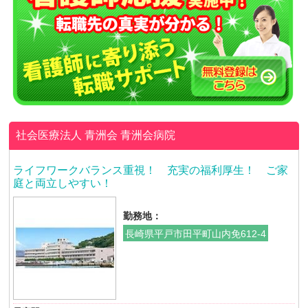
社会医療法人 青洲会
青洲会病院
ライフワークバランス重視！ 充実の福利厚生！ ご家
庭と両立しやすい！
勤務地：
長崎県平戸市田平町山内免612-4