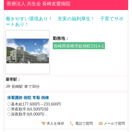
医療法人 共生会
長崎友愛病院
働きやすい環境あり！ 充実の福利厚生！ 子育てサポ
ートあり！
勤務地：
長崎県長崎市蚊焼町2314-1
最寄駅：
JR 長崎駅 車で30分
准看護師 病院 常勤 病棟
◇基本給177,600円～233,600円
◇準夜勤手当6,500円/回
◇深夜勤手当8,000円/...
求人を保存
電話で質問
メールで質問