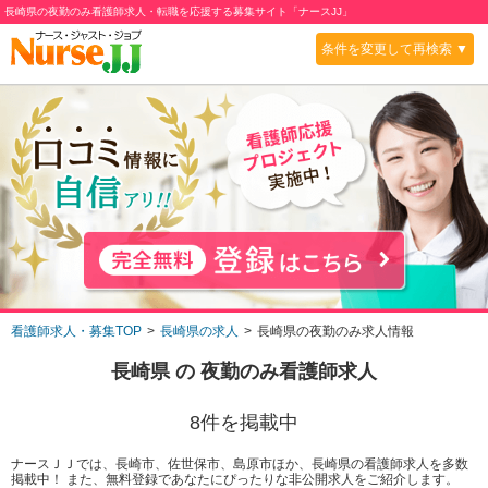
長崎県の夜勤のみ看護師求人・転職を応援する募集サイト「ナースJJ」
条件を変更して再検索 ▼
看護師求人・募集TOP
長崎県の求人
長崎県の夜勤のみ求人情報
長崎県
の
夜勤のみ
看護師求人
8
件を掲載中
ナースＪＪでは、長崎市、佐世保市、島原市ほか、長崎県の看護師求人を多数
掲載中！ また、無料登録であなたにぴったりな非公開求人をご紹介します。