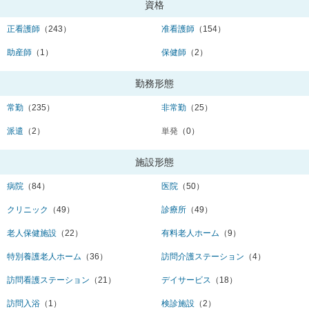
資格
正看護師
（243）
准看護師
（154）
助産師
（1）
保健師
（2）
勤務形態
常勤
（235）
非常勤
（25）
派遣
（2）
単発
（0）
施設形態
病院
（84）
医院
（50）
クリニック
（49）
診療所
（49）
老人保健施設
（22）
有料老人ホーム
（9）
特別養護老人ホーム
（36）
訪問介護ステーション
（4）
訪問看護ステーション
（21）
デイサービス
（18）
訪問入浴
（1）
検診施設
（2）