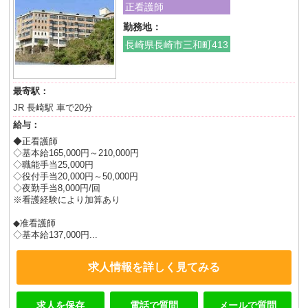
正看護師
勤務地：
長崎県長崎市三和町413
最寄駅：
JR 長崎駅 車で20分
給与：
◆正看護師
◇基本給165,000円～210,000円
◇職能手当25,000円
◇役付手当20,000円～50,000円
◇夜勤手当8,000円/回
※看護経験により加算あり
◆准看護師
◇基本給137,000円...
求人情報を詳しく見てみる
求人を保存
電話で質問
メールで質問