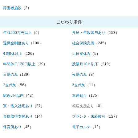
障害者施設
（2）
こだわり条件
年収500万円以上
（5）
昇給・年数賞与あり
（153）
退職金制度あり
（190）
社会保険完備
（245）
4週8休以上
（126）
土日祝休み
（5）
年間休日120日以上
（29）
残業月10ｈ以下
（219）
日勤のみ
（139）
夜勤のみ
（8）
2交代制
（56）
3交代制
（11）
駅近5分以内
（42）
車通勤可
（175）
寮・借入社宅あり
（37）
転居支援あり
（0）
資格取得支援あり
（14）
ブランク・未経験可
（127）
保育所あり
（45）
電子カルテ
（12）