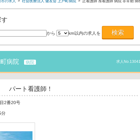
崎市の求人
>
社会医療法人 健友会 上戸町病院
>
正看護師
准看護師
病院
非常勤
病
探す
から
km以内の求人を
戸町病院
求人No.1304
病院
！ パート看護師！
目2番20号
5分