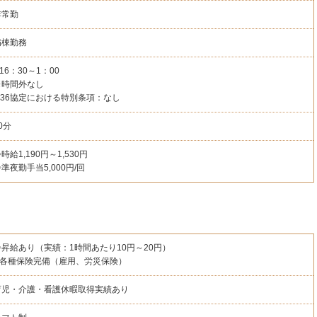
非常勤
病棟勤務
16：30～1：00
※時間外なし
※36協定における特別条項：なし
0分
時給1,190円～1,530円
準夜勤手当5,000円/回
◇昇給あり（実績：1時間あたり10円～20円）
◇各種保険完備（雇用、労災保険）
育児・介護・看護休暇取得実績あり