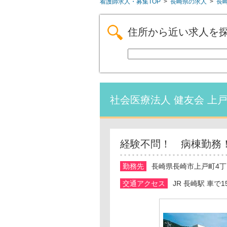
看護師求人・募集TOP
>
長崎県の求人
>
長
住所から近い求人を
社会医療法人 健友会 上
経験不問！ 病棟勤務
勤務先
長崎県長崎市上戸町4丁
交通アクセス
JR 長崎駅 車で1