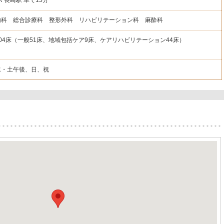
R 長崎駅 車で15分
内科 総合診療科 整形外科 リハビリテーション科 麻酔科
104床（一般51床、地域包括ケア9床、ケアリハビリテーション44床）
水・土午後、日、祝