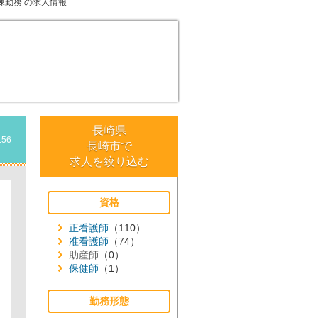
棟勤務
の求人情報
長崎県
156
長崎市で
求人を絞り込む
資格
正看護師
（110）
准看護師
（74）
助産師
（0）
保健師
（1）
勤務形態