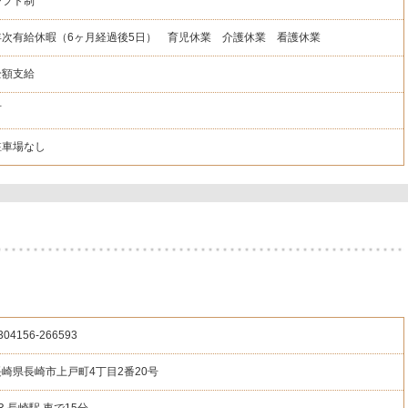
シフト制
年次有給休暇（6ヶ月経過後5日） 育児休業 介護休業 看護休業
全額支給
可
駐車場なし
304156
-266593
長崎県長崎市上戸町4丁目2番20号