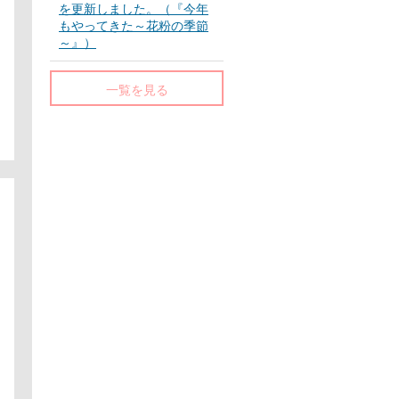
を更新しました。（『今年
もやってきた～花粉の季節
～』）
一覧を見る