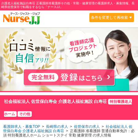
介護老人福祉施設白寿荘 正看護師准看護師その他・常勤・健康管理の看護師求人・募集情報、長
崎県佐世保市で転職をするなら「ナースJJ」
条件を変更して再検索 ▼
社会福祉法人 佐世保白寿会 介護老人福祉施設 白寿荘
特別養護老人
ホーム
その他
看護師求人・募集TOP
>
長崎県の求人
>
佐世保市の求人
>
社会福祉法人 佐
世保白寿会 介護老人福祉施設 白寿荘
> 正看護師 准看護師
普通自動車免許：必
須
特別養護老人ホーム
ショートステイ
常勤 健康管理 の求人情報