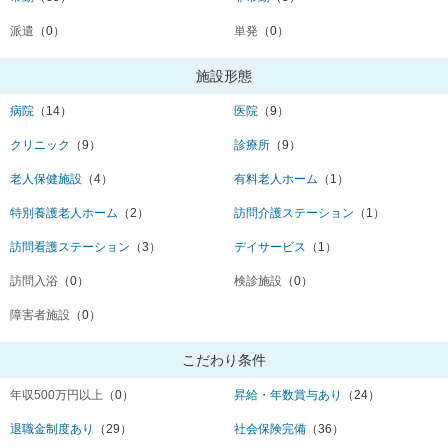
派遣
（0）
単発
（0）
施設形態
病院
（14）
医院
（9）
クリニック
（9）
診療所
（9）
老人保健施設
（4）
有料老人ホーム
（1）
特別養護老人ホーム
（2）
訪問介護ステーション
（1）
訪問看護ステーション
（3）
デイサービス
（1）
訪問入浴
（0）
検診施設
（0）
障害者施設
（0）
こだわり条件
年収500万円以上
（0）
昇給・年数賞与あり
（24）
退職金制度あり
（29）
社会保険完備
（36）