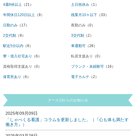
4週8休以上
（21）
土日祝休み
（1）
年間休日120日以上
（9）
残業月10ｈ以下
（33）
日勤のみ
（17）
夜勤のみ
（0）
2交代制
（9）
3交代制
（2）
駅近5分以内
（8）
車通勤可
（28）
寮・借入社宅あり
（6）
転居支援あり
（0）
資格取得支援あり
（0）
ブランク・未経験可
（16）
保育所あり
（6）
電子カルテ
（2）
ナースJJからのお知らせ
2025年09月09日
「しゃべくる看護」コラムを更新しました。（『心も体も満たす
働き方』）
2025年03月28日