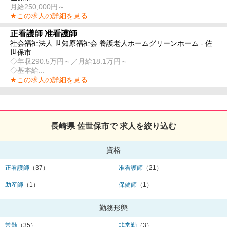
月給250,000円～
★この求人の詳細を見る
正看護師 准看護師
社会福祉法人 世知原福祉会 養護老人ホームグリーンホーム - 佐
世保市
◇年収290.5万円～／月給18.1万円～
◇基本給...
★この求人の詳細を見る
長崎県 佐世保市で 求人を絞り込む
資格
正看護師
（37）
准看護師
（21）
助産師
（1）
保健師
（1）
勤務形態
常勤
（35）
非常勤
（3）