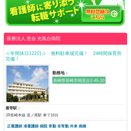
医療法人 恵会
光風台病院
☆年間休日122日☆ 無料駐車場完備！ 24時間保育所
完備！
勤務地：
長崎県長崎市鳴見台2-45-20
最寄駅：
JR長崎本線 道ノ尾駅 車で16分
正看護師 准看護師 病院 常勤 非常勤 外来 病棟