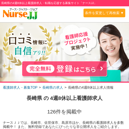
長崎県の4週8休以上看護師求人・転職を応援する募集サイト「ナースJJ」
条件を変更して再検索 ▼
看護師求人・募集TOP
長崎県の求人
長崎県の4週8休以上求人情報
長崎県
の
4週8休以上
看護師求人
126
件を掲載中
ナースＪＪでは、長崎市、佐世保市、島原市ほか、長崎県の看護師求人を多数
掲載中！ また、無料登録であなたにぴったりな非公開求人をご紹介します。