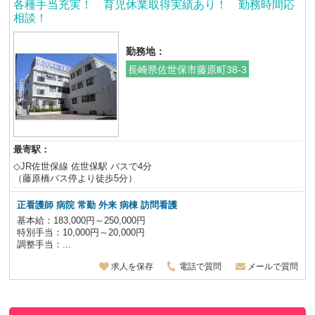
各種手当充実！ 育児休業取得実績あり！ 勤務時間応
相談！
勤務地：
長崎県佐世保市藤原町38-3
最寄駅：
◇JR佐世保線 佐世保駅 バスで4分
（藤原橋バス停より徒歩5分）
正看護師
病院 常勤 外来 病棟 訪問看護
基本給：183,000円～250,000円
特別手当：10,000円～20,000円
調整手当：...
求人を保存
電話で質問
メールで質問