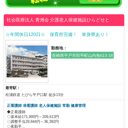
社会医療法人 青洲会
介護老人保健施設ひらどせと
☆年間休日120日☆ 保育所完備！ 単身寮あり！
勤務地：
長崎県平戸市田平町山内免613-18
最寄駅：
松浦鉄道 たびら平戸口駅 徒歩13分
正看護師 准看護師 老人保健施設
常勤 健康管理
◆正看護師
◇基本給171,900円～209,613円
◇調整手当29,844円～36,392円
◇夜勤手...