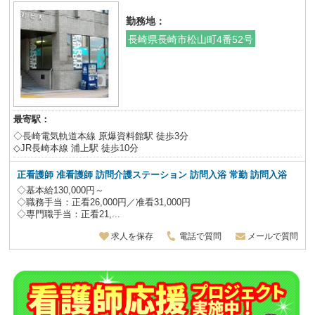
勤務地：
長崎県長崎市松山町4番52号
最寄駅：
◇長崎電気軌道本線 原爆資料館駅 徒歩3分
◇JR長崎本線 浦上駅 徒歩10分
正看護師 准看護師 訪問介護ステーション 訪問入浴
常勤 訪問入浴
◇基本給130,000円～
◇職務手当：正看26,000円／准看31,000円
◇専門職手当：正看21,...
求人を保存
電話で質問
メールで質問