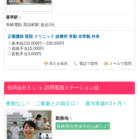
最寄駅：
長崎電軌 西浜町駅 徒歩2分
正看護師 医院 クリニック 診療所 常勤 非常勤 外来
◇基本給210,000円～230,000円
◇資格手当10,000円
◇皆勤手当3,000円
求人を保存
電話で質問
メールで質問
合同会社ＥＬ’ｓ
訪問看護ステーション結
夜勤なし！ ご家庭との両立◎！ 賞与実績4.5ヶ月！
勤務地：
長崎県佐世保市松山町1-17