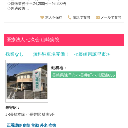
◇特殊業務手当24,200円～46,200円
◇処遇改善...
求人を保存
電話で質問
メールで質問
医療法人 七久会
山崎病院
残業なし！ 無料駐車場完備！ ≪長崎県諌早市≫
勤務地：
長崎県諫早市小長井町小川原浦656
最寄駅：
JR長崎本線 小長井駅 徒歩9分
正看護師 病院 常勤 外来 病棟