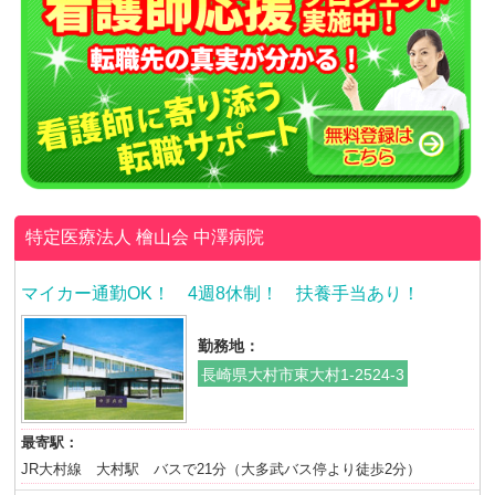
特定医療法人 檜山会
中澤病院
マイカー通勤OK！ 4週8休制！ 扶養手当あり！
勤務地：
長崎県大村市東大村1-2524-3
最寄駅：
JR大村線 大村駅 バスで21分（大多武バス停より徒歩2分）