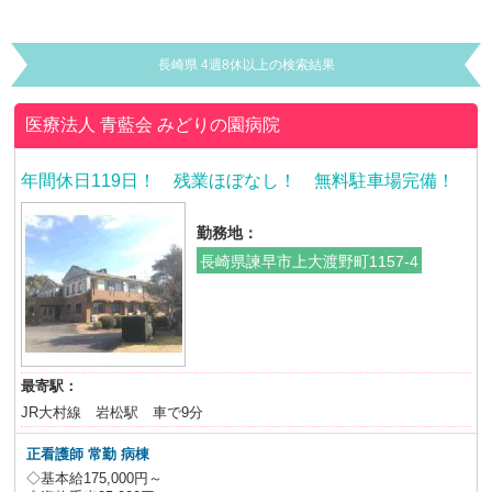
長崎県 4週8休以上の検索結果
医療法人 青藍会
みどりの園病院
年間休日119日！ 残業ほぼなし！ 無料駐車場完備！
勤務地：
長崎県諫早市上大渡野町1157-4
最寄駅：
JR大村線 岩松駅 車で9分
正看護師 常勤 病棟
◇基本給175,000円～