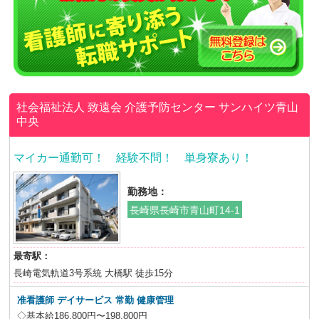
社会福祉法人 致遠会
介護予防センター サンハイツ青山
中央
マイカー通勤可！ 経験不問！ 単身寮あり！
勤務地：
長崎県長崎市青山町14-1
最寄駅：
長崎電気軌道3号系統 大橋駅 徒歩15分
准看護師
デイサービス 常勤 健康管理
◇基本給186,800円〜198,800円