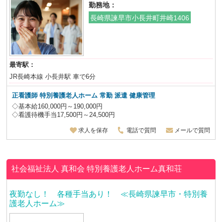
勤務地：
長崎県諫早市小長井町井崎1406
最寄駅：
JR長崎本線 小長井駅 車で6分
正看護師 特別養護老人ホーム 常勤 派遣 健康管理
◇基本給160,000円～190,000円
◇看護待機手当17,500円～24,500円
求人を保存
電話で質問
メールで質問
社会福祉法人 真和会
特別養護老人ホーム真和荘
夜勤なし！ 各種手当あり！ ≪長崎県諫早市・特別養
護老人ホーム≫