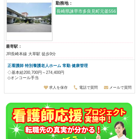
勤務地：
長崎県諫早市多良見町元釜556
最寄駅：
JR長崎本線 大草駅 徒歩9分
正看護師 特別養護老人ホーム
常勤 健康管理
◇基本給200,700円～274,400円
◇オンコール手当
求人を保存
電話で質問
メールで質問