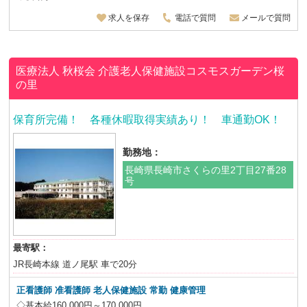
求人を保存
電話で質問
メールで質問
医療法人 秋桜会
介護老人保健施設コスモスガーデン桜
の里
保育所完備！ 各種休暇取得実績あり！ 車通勤OK！
勤務地：
長崎県長崎市さくらの里2丁目27番28
号
最寄駅：
JR長崎本線 道ノ尾駅 車で20分
正看護師 准看護師 老人保健施設
常勤 健康管理
◇基本給160,000円～170,000円