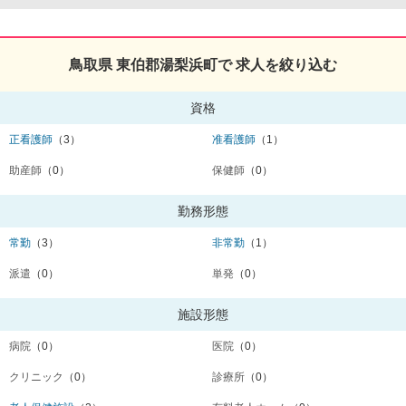
鳥取県 東伯郡湯梨浜町で 求人を絞り込む
資格
正看護師
（3）
准看護師
（1）
助産師
（0）
保健師
（0）
勤務形態
常勤
（3）
非常勤
（1）
派遣
（0）
単発
（0）
施設形態
病院
（0）
医院
（0）
クリニック
（0）
診療所
（0）