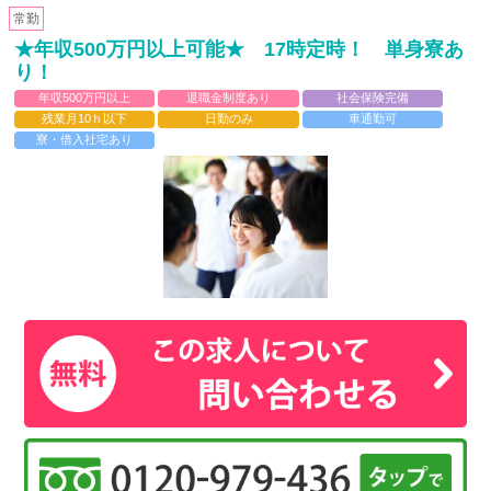
常勤
★年収500万円以上可能★ 17時定時！ 単身寮あ
り！
年収500万円以上
退職金制度あり
社会保険完備
残業月10ｈ以下
日勤のみ
車通勤可
寮・借入社宅あり