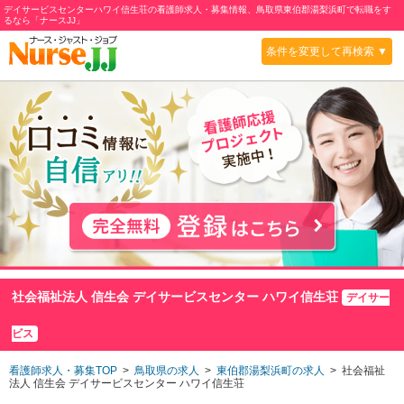
デイサービスセンターハワイ信生荘の看護師求人・募集情報、鳥取県東伯郡湯梨浜町で転職をす
るなら「ナースJJ」
条件を変更して再検索 ▼
社会福祉法人 信生会 デイサービスセンター ハワイ信生荘
デイサー
ビス
看護師求人・募集TOP
>
鳥取県の求人
>
東伯郡湯梨浜町の求人
> 社会福祉
法人 信生会 デイサービスセンター ハワイ信生荘