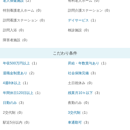
老人保健施設
（2）
有料老人ホーム
（0）
特別養護老人ホーム
（0）
訪問介護ステーション
（0）
訪問看護ステーション
（0）
デイサービス
（1）
訪問入浴
（0）
検診施設
（0）
障害者施設
（0）
こだわり条件
年収500万円以上
（1）
昇給・年数賞与あり
（1）
退職金制度あり
（2）
社会保険完備
（3）
4週8休以上
（1）
土日祝休み
（0）
年間休日120日以上
（1）
残業月10ｈ以下
（3）
日勤のみ
（3）
夜勤のみ
（0）
2交代制
（0）
3交代制
（1）
駅近5分以内
（0）
車通勤可
（3）