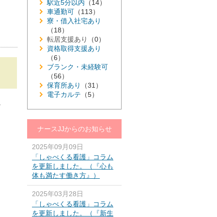
駅近5分以内
（14）
車通勤可
（113）
寮・借入社宅あり
（18）
転居支援あり
（0）
資格取得支援あり
（6）
ブランク・未経験可
（56）
保育所あり
（31）
電子カルテ
（5）
≫
ナースJJからのお知らせ
2025年09月09日
「しゃべくる看護」コラム
を更新しました。（『心も
体も満たす働き方』）
2025年03月28日
「しゃべくる看護」コラム
を更新しました。（『新生