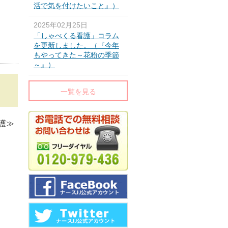
活で気を付けたいこと』）
2025年02月25日
「しゃべくる看護」コラム
を更新しました。（『今年
もやってきた～花粉の季節
～』）
一覧を見る
護≫