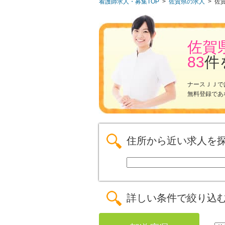
看護師求人・募集TOP
>
佐賀県の求人
>
佐
佐賀
83
件
ナースＪＪで
無料登録であ
住所から近い求人を
詳しい条件で絞り込