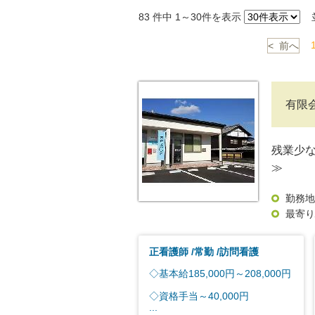
83
件中 1～30件を表示
並
< 前へ
有限
残業少
≫
勤務地
最寄り
正看護師
常勤
訪問看護
◇基本給185,000円～208,000円
◇資格手当～40,000円
...