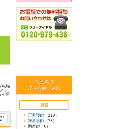
佐賀県で
が転職
求人を絞り込む
ステ
ろん採
資格
正看護師
（119）
准看護師
（76）
助産師
（0）