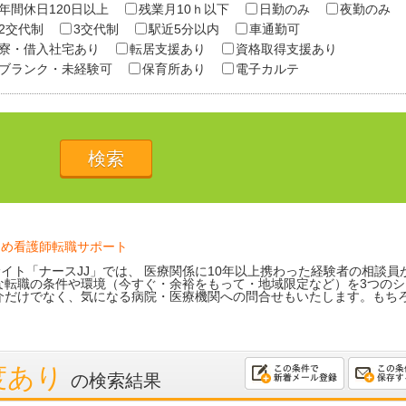
年間休日120日以上
残業月10ｈ以下
日勤のみ
夜勤のみ
2交代制
3交代制
駅近5分以内
車通勤可
寮・借入社宅あり
転居支援あり
資格取得支援あり
ブランク・未経験可
保育所あり
電子カルテ
ため看護師転職サポート
イト「ナースJJ」では、 医療関係に10年以上携わった経験者の相談員
な転職の条件や環境（今すぐ・余裕をもって・地域限定など）を3つのシ
介だけでなく、気になる病院・医療機関への問合せもいたします。もち
度あり
の検索結果