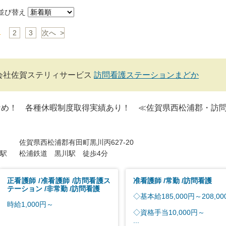
び替え
1
2
3
次へ >
会社佐賀ステリィサービス
訪問看護ステーションまどか
なめ！ 各種休暇制度取得実績あり！ ≪佐賀県西松浦郡・訪
佐賀県西松浦郡有田町黒川丙627-20
駅
松浦鉄道 黒川駅 徒歩4分
正看護師
准看護師
訪問看護ス
准看護師
常勤
訪問看護
テーション
非常勤
訪問看護
◇基本給185,000円～208,00
時給1,000円～
◇資格手当10,000円～
...