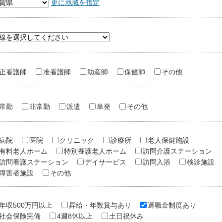
更に地域を指定
正看護師
准看護師
助産師
保健師
その他
常勤
非常勤
派遣
単発
その他
病院
医院
クリニック
診療所
老人保健施設
有料老人ホーム
特別養護老人ホーム
訪問介護ステーション
訪問看護ステーション
デイサービス
訪問入浴
検診施設
障害者施設
その他
年収500万円以上
昇給・年数賞与あり
退職金制度あり
社会保険完備
4週8休以上
土日祝休み