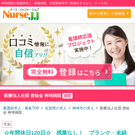
神埼病院の看護師求人・募集情報、佐賀県神埼市で転職をするなら「ナースJJ」
条件を変更して再検索 ▼
医療法人社団 啓祐会 神埼病院
病院
看護師求人・募集TOP
>
佐賀県の求人
>
神埼市の求人
> 医療法人社団 啓祐
会 神埼病院
常勤
☆年間休日120日☆ 残業なし！ ブランク・未経