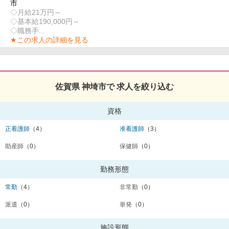
市
◇月給21万円～
◇基本給190,000円～
◇職務手...
★この求人の詳細を見る
佐賀県 神埼市で 求人を絞り込む
資格
正看護師
（4）
准看護師
（3）
助産師
（0）
保健師
（0）
勤務形態
常勤
（4）
非常勤
（0）
派遣
（0）
単発
（0）
施設形態