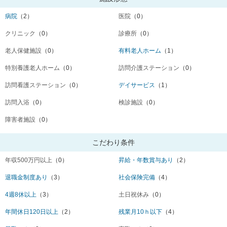
病院
（2）
医院
（0）
クリニック
（0）
診療所
（0）
老人保健施設
（0）
有料老人ホーム
（1）
特別養護老人ホーム
（0）
訪問介護ステーション
（0）
訪問看護ステーション
（0）
デイサービス
（1）
訪問入浴
（0）
検診施設
（0）
障害者施設
（0）
こだわり条件
年収500万円以上
（0）
昇給・年数賞与あり
（2）
退職金制度あり
（3）
社会保険完備
（4）
4週8休以上
（3）
土日祝休み
（0）
年間休日120日以上
（2）
残業月10ｈ以下
（4）