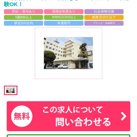
験OK！
昇給・賞与あり
退職金制度あり
社会保険完備
4週8休以上
残業月10ｈ以下
年間休日120日以上
駅近5分以内
車通勤可
ブランク・未経験可