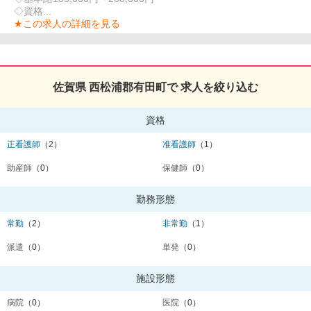
◇資格...
★この求人の詳細を見る
佐賀県 西松浦郡有田町で 求人を絞り込む
資格
正看護師
（2）
准看護師
（1）
助産師
（0）
保健師
（0）
勤務形態
常勤
（2）
非常勤
（1）
派遣
（0）
単発
（0）
施設形態
病院
（0）
医院
（0）