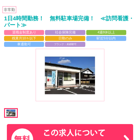
非常勤
1日4時間勤務！ 無料駐車場完備！ ≪訪問看護・
パート≫
退職金制度あり
社会保険完備
4週8休以上
残業月10ｈ以下
日勤のみ
駅近5分以内
車通勤可
ブランク・未経験可