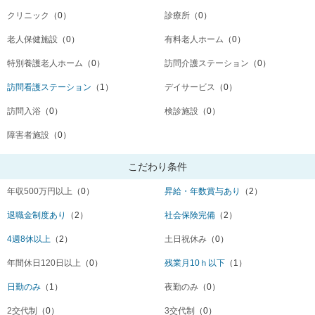
クリニック
（0）
診療所
（0）
老人保健施設
（0）
有料老人ホーム
（0）
特別養護老人ホーム
（0）
訪問介護ステーション
（0）
訪問看護ステーション
（1）
デイサービス
（0）
訪問入浴
（0）
検診施設
（0）
障害者施設
（0）
こだわり条件
年収500万円以上
（0）
昇給・年数賞与あり
（2）
退職金制度あり
（2）
社会保険完備
（2）
4週8休以上
（2）
土日祝休み
（0）
年間休日120日以上
（0）
残業月10ｈ以下
（1）
日勤のみ
（1）
夜勤のみ
（0）
2交代制
（0）
3交代制
（0）