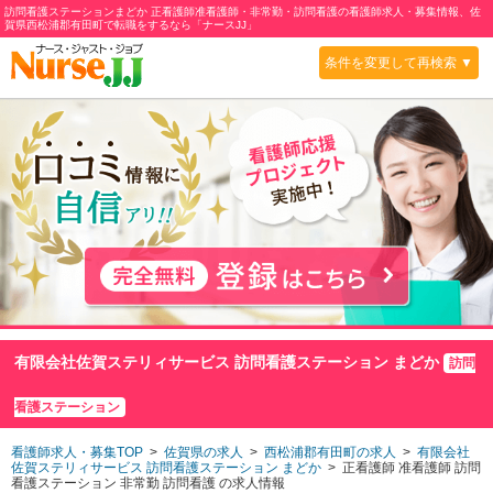
訪問看護ステーションまどか 正看護師准看護師・非常勤・訪問看護の看護師求人・募集情報、佐
賀県西松浦郡有田町で転職をするなら「ナースJJ」
条件を変更して再検索 ▼
有限会社佐賀ステリィサービス 訪問看護ステーション まどか
訪問
看護ステーション
看護師求人・募集TOP
>
佐賀県の求人
>
西松浦郡有田町の求人
>
有限会社
佐賀ステリィサービス 訪問看護ステーション まどか
> 正看護師 准看護師 訪問
看護ステーション 非常勤 訪問看護 の求人情報