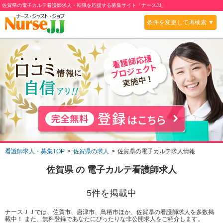
佐賀県の電子カルテ看護師求人・転職を応援する募集サイト「ナースJJ」
条件を変更して再検索 ▼
看護師求人・募集TOP
佐賀県の求人
佐賀県の電子カルテ求人情報
佐賀県
の
電子カルテ
看護師求人
5
件を掲載中
ナースＪＪでは、佐賀市、唐津市、鳥栖市ほか、佐賀県の看護師求人を多数掲
載中！ また、無料登録であなたにぴったりな非公開求人をご紹介します。