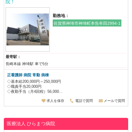
院！
勤務地：
佐賀県神埼市神埼町本告牟田2994-1
最寄駅：
長崎本線 神埼駅 車で5分
正看護師 病院 常勤 病棟
◇基本給200,000円～250,000円
◇職責手当20,000円
◇夜勤手当（月4回程）56,000...
求人を保存
電話で質問
メールで質問
医療法人
ひらまつ病院