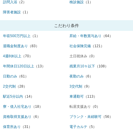
訪問入浴
（2）
検診施設
（1）
障害者施設
（1）
こだわり条件
年収500万円以上
（1）
昇給・年数賞与あり
（64）
退職金制度あり
（83）
社会保険完備
（121）
4週8休以上
（70）
土日祝休み
（0）
年間休日120日以上
（13）
残業月10ｈ以下
（108）
日勤のみ
（61）
夜勤のみ
（6）
2交代制
（28）
3交代制
（9）
駅近5分以内
（14）
車通勤可
（113）
寮・借入社宅あり
（18）
転居支援あり
（0）
資格取得支援あり
（6）
ブランク・未経験可
（56）
保育所あり
（31）
電子カルテ
（5）