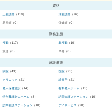
資格
正看護師
（119）
准看護師
（76）
助産師
（0）
保健師
（0）
勤務形態
常勤
（117）
非常勤
（10）
派遣
（0）
単発
（0）
施設形態
病院
（43）
医院
（21）
クリニック
（21）
診療所
（21）
老人保健施設
（14）
有料老人ホーム
（11）
特別養護老人ホーム
（8）
訪問介護ステーション
（10）
訪問看護ステーション
（10）
デイサービス
（20）