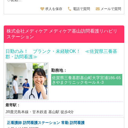
求人を保存
電話で質問
メールで質問
株式会社メディケア
メディケア基山訪問看護リハビリ
ステーション
日勤のみ！ ブランク・未経験OK！ ≪佐賀県三養基
郡・訪問看護≫
勤務地：
佐賀県三養基郡基山町大字宮浦186-65
きやまクリニックモールＡ-3
最寄駅：
JR鹿児島本線・甘木鉄道 基山駅 徒歩4分
正看護師 訪問看護ステーション
常勤 訪問看護