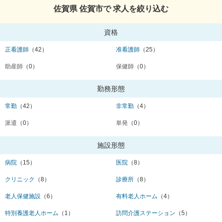
佐賀県 佐賀市で 求人を絞り込む
資格
正看護師
（42）
准看護師
（25）
助産師
（0）
保健師
（0）
勤務形態
常勤
（42）
非常勤
（4）
派遣
（0）
単発
（0）
施設形態
病院
（15）
医院
（8）
クリニック
（8）
診療所
（8）
老人保健施設
（6）
有料老人ホーム
（4）
特別養護老人ホーム
（1）
訪問介護ステーション
（5）