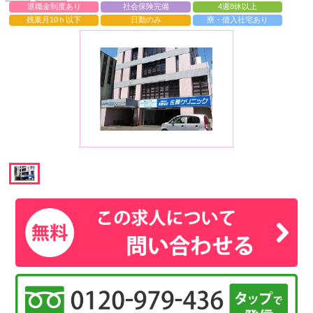
退職金制度あり
社会保険完備
4週8休以上
残業月10ｈ以下
日勤のみ
寮・借入社宅あり