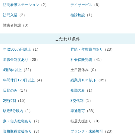
訪問看護ステーション
（2）
デイサービス
（6）
訪問入浴
（2）
検診施設
（1）
障害者施設
（0）
こだわり条件
年収500万円以上
（1）
昇給・年数賞与あり
（23）
退職金制度あり
（28）
社会保険完備
（41）
4週8休以上
（22）
土日祝休み
（0）
年間休日120日以上
（4）
残業月10ｈ以下
（35）
日勤のみ
（17）
夜勤のみ
（1）
2交代制
（15）
3交代制
（1）
駅近5分以内
（1）
車通勤可
（38）
寮・借入社宅あり
（7）
転居支援あり
（0）
資格取得支援あり
（3）
ブランク・未経験可
（23）