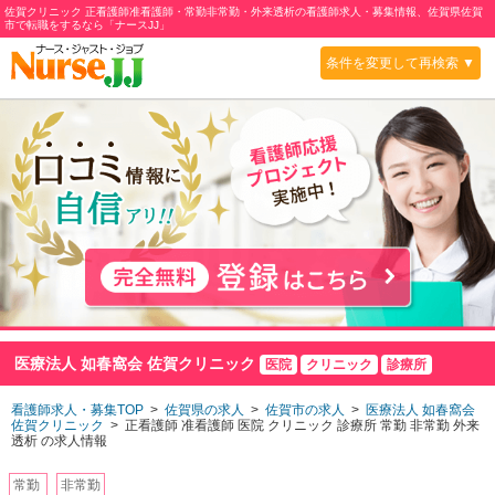
佐賀クリニック 正看護師准看護師・常勤非常勤・外来透析の看護師求人・募集情報、佐賀県佐賀
市で転職をするなら「ナースJJ」
条件を変更して再検索 ▼
医療法人 如春窩会 佐賀クリニック
医院
クリニック
診療所
看護師求人・募集TOP
>
佐賀県の求人
>
佐賀市の求人
>
医療法人 如春窩会
佐賀クリニック
> 正看護師 准看護師 医院 クリニック 診療所 常勤 非常勤 外来
透析 の求人情報
常勤
非常勤