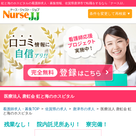
虹と海のホスピタルの看護師求人・募集情報、佐賀県唐津市で転職をするなら「ナースJJ」
条件を変更して再検索 ▼
医療法人 唐虹会 虹と海のホスピタル
看護師求人・募集TOP
>
佐賀県の求人
>
唐津市の求人
> 医療法人 唐虹会 虹
と海のホスピタル
残業なし！ 院内託児所あり！ 寮完備！