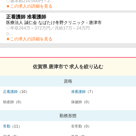
◇基本給210,000円～2...
★この求人の詳細を見る
正看護師 准看護師
医療法人 誠仁会 なばたけ冬野クリニック - 唐津市
◇年収264万～372万円／月給17万～24万円
◇...
★この求人の詳細を見る
佐賀県 唐津市で 求人を絞り込む
資格
正看護師
（10）
准看護師
（7）
助産師
（0）
保健師
（0）
勤務形態
常勤
（11）
非常勤
（0）