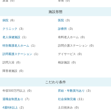
派遣
（0）
単発
（0）
施設形態
病院
（6）
医院
（3）
クリニック
（3）
診療所
（3）
老人保健施設
（1）
有料老人ホーム
（0）
特別養護老人ホーム
（1）
訪問介護ステーション
（0）
訪問看護ステーション
（1）
デイサービス
（0）
訪問入浴
（0）
検診施設
（0）
障害者施設
（0）
こだわり条件
年収500万円以上
（0）
昇給・年数賞与あり
（3）
退職金制度あり
（7）
社会保険完備
（11）
4週8休以上
（2）
土日祝休み
（0）