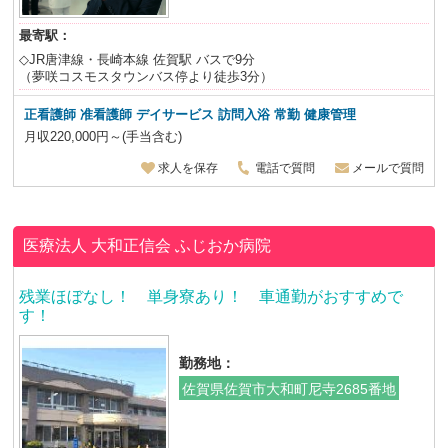
最寄駅：
◇JR唐津線・長崎本線 佐賀駅 バスで9分
（夢咲コスモスタウンバス停より徒歩3分）
正看護師 准看護師 デイサービス 訪問入浴 常勤 健康管理
月収220,000円～(手当含む)
求人を保存
電話で質問
メールで質問
医療法人 大和正信会
ふじおか病院
残業ほぼなし！ 単身寮あり！ 車通勤がおすすめで
す！
勤務地：
佐賀県佐賀市大和町尼寺2685番地