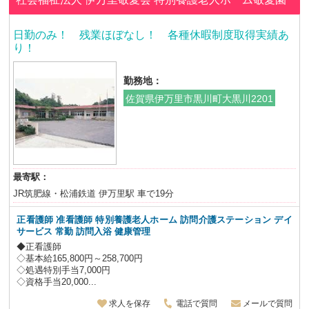
日勤のみ！ 残業ほぼなし！ 各種休暇制度取得実績あ
り！
勤務地：
佐賀県伊万里市黒川町大黒川2201
最寄駅：
JR筑肥線・松浦鉄道 伊万里駅 車で19分
正看護師 准看護師 特別養護老人ホーム 訪問介護ステーション デイ
サービス
常勤 訪問入浴 健康管理
◆正看護師
◇基本給165,800円～258,700円
◇処遇特別手当7,000円
◇資格手当20,000...
求人を保存
電話で質問
メールで質問