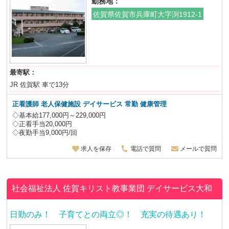
勤務地：
佐賀県佐賀市兵庫町大字渕1912-1
最寄駅：
JR 佐賀駅 車で13分
正看護師 老人保健施設 デイサービス
常勤 健康管理
◇基本給177,000円～229,000円
◇正看手当20,000円
◇夜勤手当9,000円/回
求人を保存
電話で質問
メールで質問
社会福祉法人 佐賀キリスト教事業団
デイサービス大和
日勤のみ！ 子育てとの両立◎！ 充実の待遇あり！