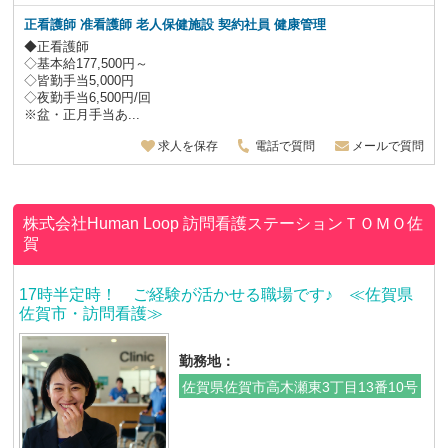
正看護師 准看護師 老人保健施設
契約社員
健康管理
◆正看護師
◇基本給177,500円～
◇皆勤手当5,000円
◇夜勤手当6,500円/回
※盆・正月手当あ...
求人を保存
電話で質問
メールで質問
株式会社Human Loop
訪問看護ステーションＴＯＭＯ佐
賀
17時半定時！ ご経験が活かせる職場です♪ ≪佐賀県
佐賀市・訪問看護≫
勤務地：
佐賀県佐賀市高木瀬東3丁目13番10号