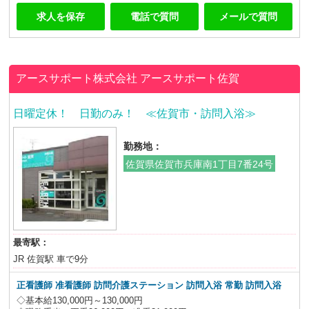
求人を保存
電話で質問
メールで質問
アースサポート株式会社
アースサポート佐賀
日曜定休！ 日勤のみ！ ≪佐賀市・訪問入浴≫
勤務地：
佐賀県佐賀市兵庫南1丁目7番24号
最寄駅：
JR 佐賀駅 車で9分
正看護師 准看護師 訪問介護ステーション 訪問入浴 常勤 訪問入浴
◇基本給130,000円～130,000円