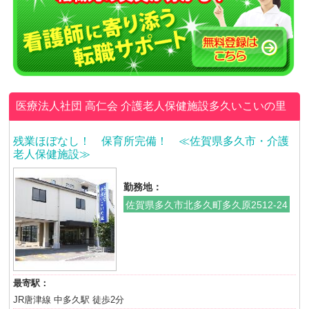
医療法人社団 高仁会
介護老人保健施設多久いこいの里
残業ほぼなし！ 保育所完備！ ≪佐賀県多久市・介護
老人保健施設≫
勤務地：
佐賀県多久市北多久町多久原2512-24
最寄駅：
JR唐津線 中多久駅 徒歩2分