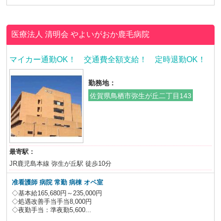
医療法人 清明会
やよいがおか鹿毛病院
マイカー通勤OK！ 交通費全額支給！ 定時退勤OK！
勤務地：
佐賀県鳥栖市弥生が丘二丁目143
最寄駅：
JR鹿児島本線 弥生が丘駅 徒歩10分
准看護師 病院 常勤 病棟 オペ室
◇基本給165,680円～235,000円
◇処遇改善手当手当8,000円
◇夜勤手当：準夜勤5,600...