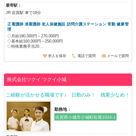
最寄駅：
JR 佐賀駅 車で18分
正看護師 准看護師 老人保健施設 訪問介護ステーション
常勤 健康管
理
◇月給180,000円～270,000円
◇基本給160,000円～250,000円
◇特殊業務手当20...
求人を保存
電話で質問
メールで質問
株式会社ツクイ
ツクイ小城
ご経験が活かせる職場です♪ 日勤のみ！ 残業少なめ！
勤務地：
佐賀県小城市小城町松尾1024-1