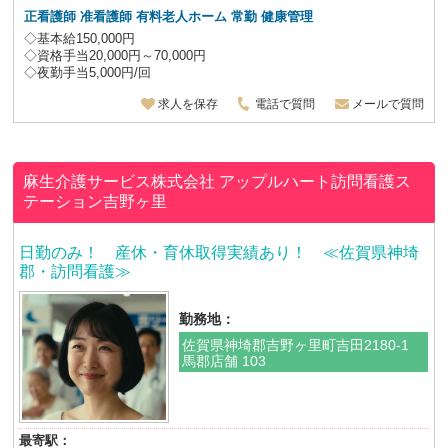
正看護師 准看護師
有料老人ホーム 常勤 健康管理
◇基本給150,000円
◇資格手当20,000円～70,000円
◇夜勤手当5,000円/回
求人を保存
電話で質問
メールで質問
麻生介護サービス株式会社
アップルハート訪問看護ス
テーション吉野ヶ里
日勤のみ！ 産休・育休取得実績あり！ ≪佐賀県神埼
郡・訪問看護≫
勤務地：
佐賀県神埼郡吉野ヶ里町吉田2180-1
馬郡店舗 103
最寄駅：