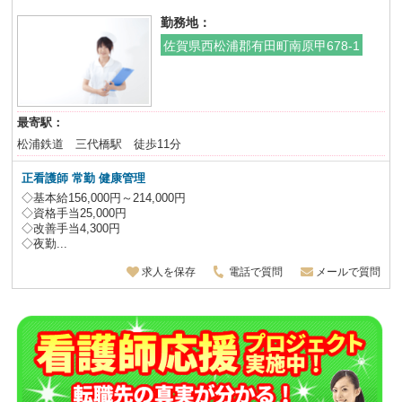
勤務地：
佐賀県西松浦郡有田町南原甲678-1
最寄駅：
松浦鉄道 三代橋駅 徒歩11分
正看護師
常勤 健康管理
◇基本給156,000円～214,000円
◇資格手当25,000円
◇改善手当4,300円
◇夜勤...
求人を保存
電話で質問
メールで質問