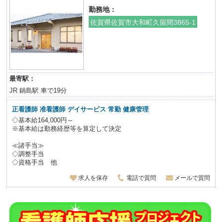
勤務地：
佐賀県佐賀市大和町久留間3865-1
最寄駅：
JR 鍋島駅 車で19分
正看護師 准看護師 デイサービス 常勤 健康管理
◇基本給164,000円～
※基本給は勤務経歴等を算定して決定
≪諸手当≫
◇調整手当
◇資格手当 他
求人を保存
電話で質問
メールで質問