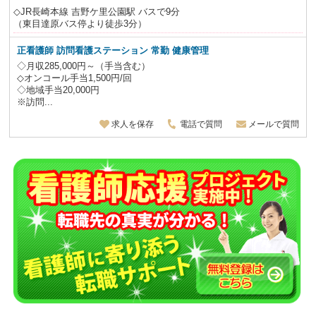
◇JR長崎本線 吉野ケ里公園駅 バスで9分
（東目達原バス停より徒歩3分）
正看護師 訪問看護ステーション 常勤 健康管理
◇月収285,000円～（手当含む）
◇オンコール手当1,500円/回
◇地域手当20,000円
※訪問...
求人を保存
電話で質問
メールで質問