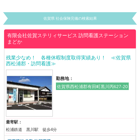
佐賀県 社会保険完備の検索結果
有限会社佐賀ステリィサービス
訪問看護ステーション
まどか
残業少なめ！ 各種休暇制度取得実績あり！ ≪佐賀県
西松浦郡・訪問看護≫
勤務地：
佐賀県西松浦郡有田町黒川丙627-20
最寄駅：
松浦鉄道 黒川駅 徒歩4分