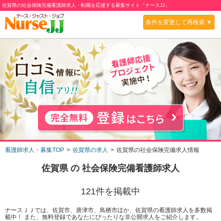
佐賀県の社会保険完備看護師求人・転職を応援する募集サイト「ナースJJ」
条件を変更して再検索 ▼
看護師求人・募集TOP
佐賀県の求人
佐賀県の社会保険完備求人情報
佐賀県
の
社会保険完備
看護師求人
121
件を掲載中
ナースＪＪでは、佐賀市、唐津市、鳥栖市ほか、佐賀県の看護師求人を多数掲
載中！ また、無料登録であなたにぴったりな非公開求人をご紹介します。