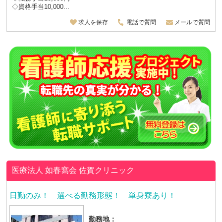
◇資格手当10,000...
求人を保存
電話で質問
メールで質問
医療法人 如春窩会
佐賀クリニック
日勤のみ！ 選べる勤務形態！ 単身寮あり！
勤務地：