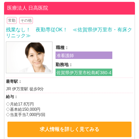
医療法人
日高医院
常勤
その他
残業なし！ 夜勤専従OK！ ≪佐賀県伊万里市・有床ク
リニック≫
職種：
准看護師
勤務地：
佐賀県伊万里市松島町380-4
最寄駅：
JR 伊万里駅 徒歩9分
給与：
◇月給17.8万円
◇基本給150,000円
◇当直手当7,000円/回
求人情報を詳しく見てみる