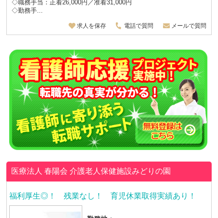
◇職務手当：正看26,000円／准看31,000円
◇勤務手...
求人を保存
電話で質問
メールで質問
医療法人 春陽会
介護老人保健施設みどりの園
福利厚生◎！ 残業なし！ 育児休業取得実績あり！