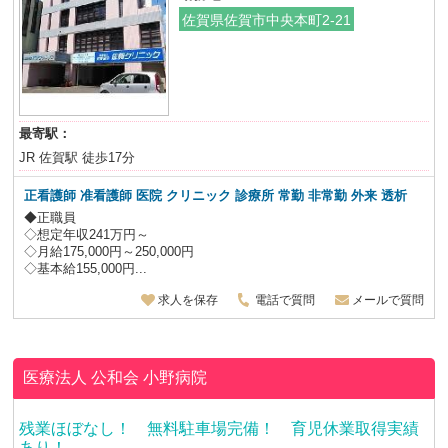
佐賀県佐賀市中央本町2-21
最寄駅：
JR 佐賀駅 徒歩17分
正看護師 准看護師 医院 クリニック 診療所 常勤 非常勤 外来 透析
◆正職員
◇想定年収241万円～
◇月給175,000円～250,000円
◇基本給155,000円...
求人を保存
電話で質問
メールで質問
医療法人 公和会
小野病院
残業ほぼなし！ 無料駐車場完備！ 育児休業取得実績
あり！