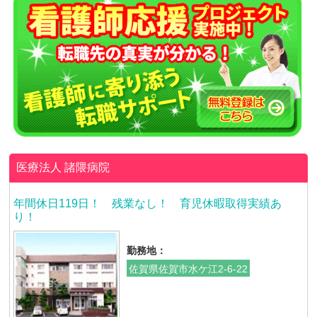
医療法人
諸隈病院
年間休日119日！ 残業なし！ 育児休暇取得実績あ
り！
勤務地：
佐賀県佐賀市水ケ江2-6-22