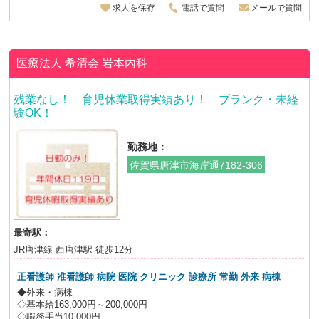
求人を保存
電話で質問
メールで質問
医療法人 希清会
岩本内科
残業なし！ 育児休業取得実績あり！ ブランク・未経
験OK！
勤務地：
佐賀県唐津市海岸通7182-306
最寄駅：
JR唐津線 西唐津駅 徒歩12分
正看護師 准看護師 病院 医院 クリニック 診療所 常勤 外来 病棟
◆外来・病棟
◇基本給163,000円～200,000円
◇職務手当10,000円