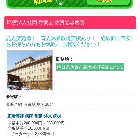
医療法人社団 敬愛会
佐賀記念病院
託児所完備！ 育児休業取得実績あり！ 経験面に不安
をお持ちの方もお気軽にご相談ください！
勤務地：
佐賀県佐賀市高木瀬町長瀬1240-1
最寄駅：
長崎本線 佐賀駅 車で10分
正看護師 病院 常勤 外来 病棟
◇基本給200,000円～263,000円
◇夜勤手当10,500円/回
◇リーダー手当2,000円/回