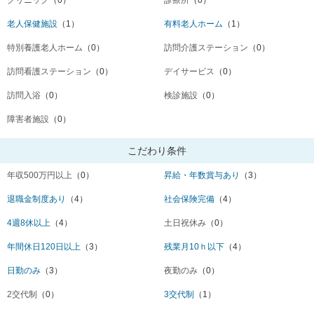
クリニック
（0）
診療所
（0）
老人保健施設
（1）
有料老人ホーム
（1）
特別養護老人ホーム
（0）
訪問介護ステーション
（0）
訪問看護ステーション
（0）
デイサービス
（0）
訪問入浴
（0）
検診施設
（0）
障害者施設
（0）
こだわり条件
年収500万円以上
（0）
昇給・年数賞与あり
（3）
退職金制度あり
（4）
社会保険完備
（4）
4週8休以上
（4）
土日祝休み
（0）
年間休日120日以上
（3）
残業月10ｈ以下
（4）
日勤のみ
（3）
夜勤のみ
（0）
2交代制
（0）
3交代制
（1）