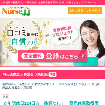
大島病院の看護師求人・募集情報、佐賀県三養基郡みやき町で転職をするなら「ナースJJ」
条件を変更して再検索 ▼
特定医療法人 勇愛会 大島病院
病院
看護師求人・募集TOP
>
佐賀県の求人
>
三養基郡みやき町の求人
> 特定医
療法人 勇愛会 大島病院
常勤
☆年間休日124日☆ 残業なし！ 育児休業取得実