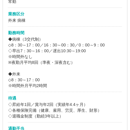
常勤
業務区分
外来 病棟
勤務時間
◆病棟（3交代制）
◇8：30～17：00／16：30～00：30／0：00～9：00
◇早出7：30～16：00／遅出10:30～19:00
※時間外なし
※夜勤月平均8回（準夜・深夜含む）
◆外来
◇8：30～17：00
※時間外月平均2時間
待遇
◇昇給年1回／賞与年2回（実績年4.4ヶ月）
◇各種保険完備（健康、雇用、労災、厚生、財形）
◇退職金制度（勤続3年以上）
通勤手当