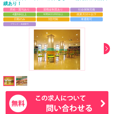
績あり！
昇給・賞与あり
退職金制度あり
社会保険完備
4週8休以上
残業月10ｈ以下
年間休日120日以上
日勤のみ
3交代制
車通勤可
ブランク・未経験可