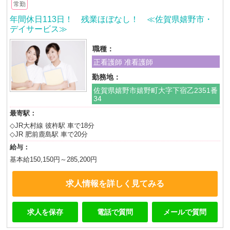
常勤
年間休日113日！ 残業ほぼなし！ ≪佐賀県嬉野市・
デイサービス≫
職種：
正看護師 准看護師
勤務地：
佐賀県嬉野市嬉野町大字下宿乙2351番
34
最寄駅：
◇JR大村線 彼杵駅 車で18分
◇JR 肥前鹿島駅 車で20分
給与：
基本給150,150円～285,200円
求人情報を詳しく見てみる
求人を保存
電話で質問
メールで質問