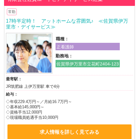
常勤
17時半定時！ アットホームな雰囲気♪ ≪佐賀県伊万
里市・デイサービス≫
職種：
正看護師
勤務地：
佐賀県伊万里市立花町2404-123
最寄駅：
JR筑肥線 上伊万里駅 車で4分
給与：
◇年収229.4万円～／月給16.7万円～
◇基本給145,000円～
◇資格手当12,000円
◇現場職員処遇手当10,000円
求人情報を詳しく見てみる