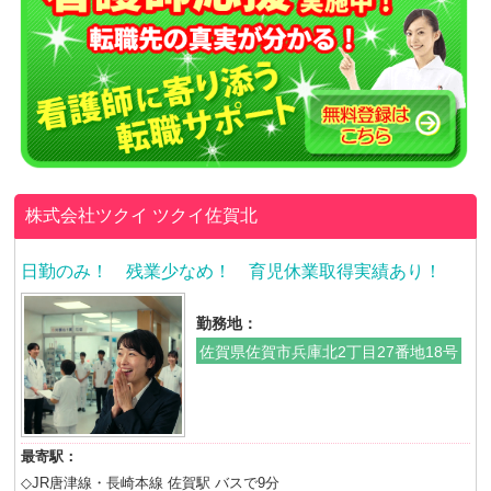
株式会社ツクイ
ツクイ佐賀北
日勤のみ！ 残業少なめ！ 育児休業取得実績あり！
勤務地：
佐賀県佐賀市兵庫北2丁目27番地18号
最寄駅：
◇JR唐津線・長崎本線 佐賀駅 バスで9分