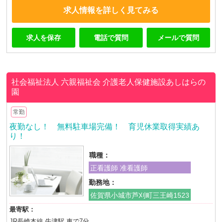
求人情報を詳しく見てみる
求人を保存
電話で質問
メールで質問
社会福祉法人 六親福祉会
介護老人保健施設あしはらの
園
常勤
夜勤なし！ 無料駐車場完備！ 育児休業取得実績あ
り！
職種：
正看護師 准看護師
勤務地：
佐賀県小城市芦刈町三王崎1523
最寄駅：
JR長崎本線 牛津駅 車で7分