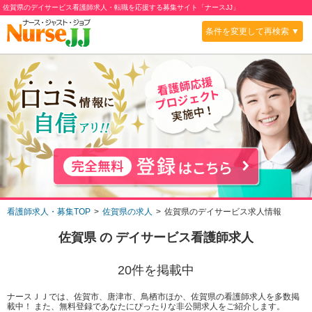
佐賀県のデイサービス看護師求人・転職を応援する募集サイト「ナースJJ」
条件を変更して再検索 ▼
看護師求人・募集TOP
佐賀県の求人
佐賀県のデイサービス求人情報
佐賀県
の
デイサービス
看護師求人
20
件を掲載中
ナースＪＪでは、佐賀市、唐津市、鳥栖市ほか、佐賀県の看護師求人を多数掲
載中！ また、無料登録であなたにぴったりな非公開求人をご紹介します。