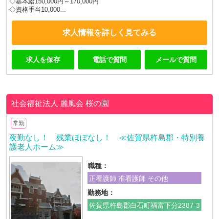
◇基本給150,000円～170,000円
◇資格手当10,000...
求人情報を詳しく見てみる
求人を保存
電話で質問
メールで質問
社会福祉法人 麗風会
桜の園
常勤
夜勤なし！ 残業ほぼなし！ ≪佐賀県杵島郡・特別養
護老人ホーム≫
職種：
正看護師 准看護師 その他
勤務地：
佐賀県杵島郡白石町福富下分2387-3