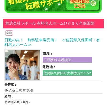
株式会社ラポール
有料老人ホームひだまり久保田館
常勤
日勤のみ！ 無料駐車場完備！ ≪佐賀県久保田町・有
料老人ホーム≫
職種：
正看護師 准看護師
勤務地：
佐賀県久保田町大字徳万2117-2
最寄駅：
JR 久保田駅 車で5分
給与：
基本給228,800円～