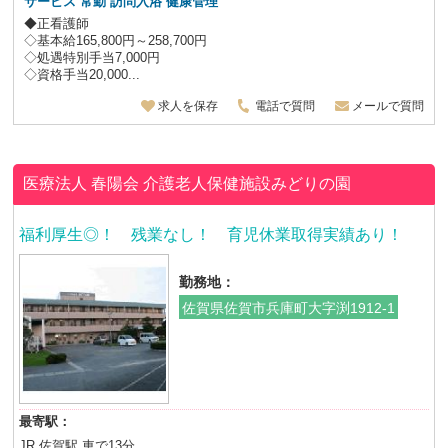
サービス
常勤 訪問入浴 健康管理
◆正看護師
◇基本給165,800円～258,700円
◇処遇特別手当7,000円
◇資格手当20,000...
求人を保存
電話で質問
メールで質問
医療法人 春陽会
介護老人保健施設みどりの園
福利厚生◎！ 残業なし！ 育児休業取得実績あり！
勤務地：
佐賀県佐賀市兵庫町大字渕1912-1
最寄駅：
JR 佐賀駅 車で13分