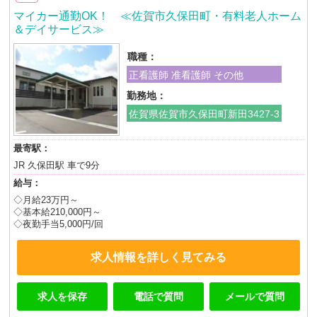
マイカー通勤OK！ ≪佐賀市久保田町・有料老人ホーム
＆デイサービス≫
職種：
正看護師 准看護師 その他
勤務地：
佐賀県佐賀市久保田町新田3427-3
最寄駅：
JR 久保田駅 車で9分
給与：
◇月給23万円～
◇基本給210,000円～
◇夜勤手当5,000円/回
求人情報を詳しく見てみる
求人を保存
電話で質問
メールで質問