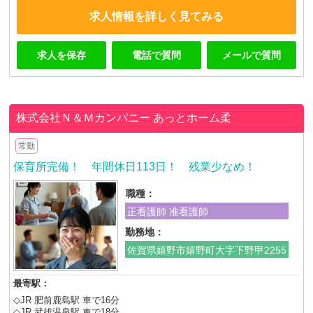
求人情報を詳しく見てみる
求人を保存
電話で質問
メールで質問
株式会社Ｎ＆Ｍカンパニー
あっとホーム柔
常勤
保育所完備！ 年間休日113日！ 残業少なめ！
職種：
正看護師 准看護師
勤務地：
佐賀県嬉野市嬉野町大字下野甲2255
最寄駅：
◇JR 肥前鹿島駅 車で16分
◇JR 武雄温泉駅 車で18分