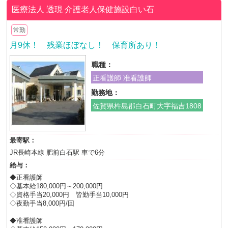
医療法人 透現
介護老人保健施設白い石
常勤
月9休！ 残業ほぼなし！ 保育所あり！
職種：
正看護師 准看護師
勤務地：
佐賀県杵島郡白石町大字福吉1808
最寄駅：
JR長崎本線 肥前白石駅 車で6分
給与：
◆正看護師
◇基本給180,000円～200,000円
◇資格手当20,000円 皆勤手当10,000円
◇夜勤手当8,000円/回
◆准看護師