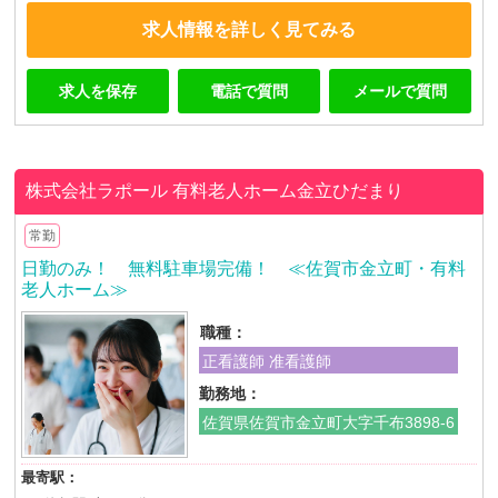
求人情報を詳しく見てみる
求人を保存
電話で質問
メールで質問
株式会社ラポール
有料老人ホーム金立ひだまり
常勤
日勤のみ！ 無料駐車場完備！ ≪佐賀市金立町・有料
老人ホーム≫
職種：
正看護師 准看護師
勤務地：
佐賀県佐賀市金立町大字千布3898-6
最寄駅：