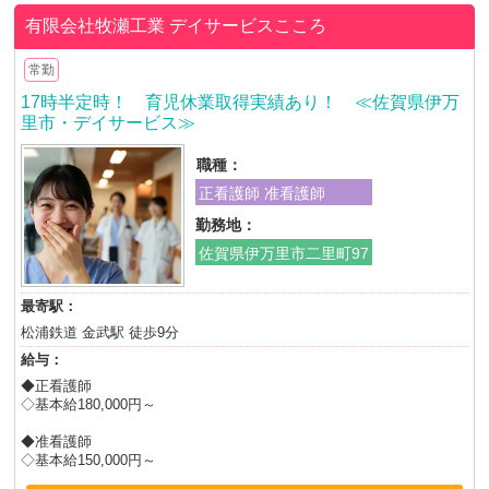
有限会社牧瀬工業
デイサービスこころ
常勤
17時半定時！ 育児休業取得実績あり！ ≪佐賀県伊万
里市・デイサービス≫
職種：
正看護師 准看護師
勤務地：
佐賀県伊万里市二里町97
最寄駅：
松浦鉄道 金武駅 徒歩9分
給与：
◆正看護師
◇基本給180,000円～
◆准看護師
◇基本給150,000円～