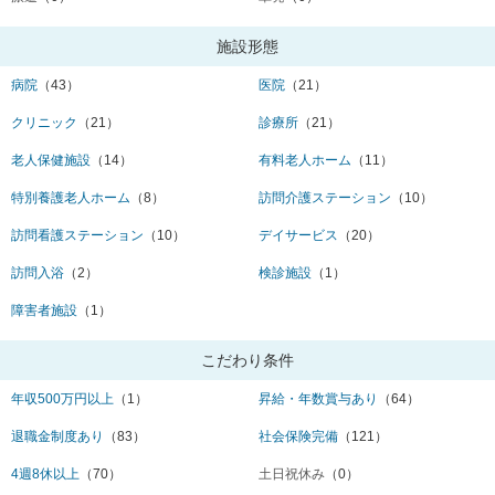
施設形態
病院
（43）
医院
（21）
クリニック
（21）
診療所
（21）
老人保健施設
（14）
有料老人ホーム
（11）
特別養護老人ホーム
（8）
訪問介護ステーション
（10）
訪問看護ステーション
（10）
デイサービス
（20）
訪問入浴
（2）
検診施設
（1）
障害者施設
（1）
こだわり条件
年収500万円以上
（1）
昇給・年数賞与あり
（64）
退職金制度あり
（83）
社会保険完備
（121）
4週8休以上
（70）
土日祝休み
（0）