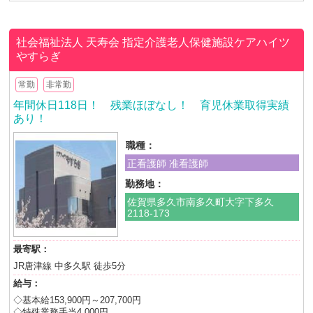
社会福祉法人 天寿会
指定介護老人保健施設ケアハイツ
やすらぎ
常勤
非常勤
年間休日118日！ 残業ほぼなし！ 育児休業取得実績
あり！
職種：
正看護師 准看護師
勤務地：
佐賀県多久市南多久町大字下多久
2118-173
最寄駅：
JR唐津線 中多久駅 徒歩5分
給与：
◇基本給153,900円～207,700円
◇特殊業務手当4,000円