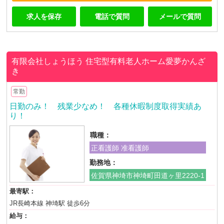
求人を保存
電話で質問
メールで質問
有限会社しょうほう
住宅型有料老人ホーム愛夢かんざ
き
常勤
日勤のみ！ 残業少なめ！ 各種休暇制度取得実績あ
り！
職種：
正看護師 准看護師
勤務地：
佐賀県神埼市神埼町田道ヶ里2220-1
最寄駅：
JR長崎本線 神埼駅 徒歩6分
給与：