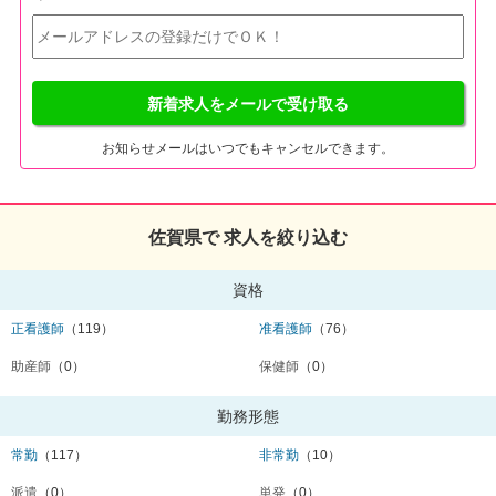
新着求人をメールで受け取る
お知らせメールはいつでもキャンセルできます。
佐賀県で 求人を絞り込む
資格
正看護師
（119）
准看護師
（76）
助産師
（0）
保健師
（0）
勤務形態
常勤
（117）
非常勤
（10）
派遣
（0）
単発
（0）