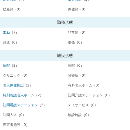
助産師
（0）
保健師
（0）
勤務形態
常勤
（7）
非常勤
（0）
派遣
（0）
単発
（0）
施設形態
病院
（2）
医院
（0）
クリニック
（0）
診療所
（0）
老人保健施設
（2）
有料老人ホーム
（0）
特別養護老人ホーム
（2）
訪問介護ステーション
（0）
訪問看護ステーション
（2）
デイサービス
（0）
訪問入浴
（0）
検診施設
（0）
障害者施設
（0）