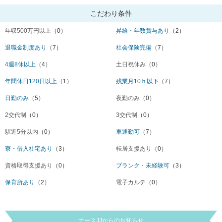
こだわり条件
年収500万円以上
（0）
昇給・年数賞与あり
（2）
退職金制度あり
（7）
社会保険完備
（7）
4週8休以上
（4）
土日祝休み
（0）
年間休日120日以上
（1）
残業月10ｈ以下
（7）
日勤のみ
（5）
夜勤のみ
（0）
2交代制
（0）
3交代制
（0）
駅近5分以内
（0）
車通勤可
（7）
寮・借入社宅あり
（3）
転居支援あり
（0）
資格取得支援あり
（0）
ブランク・未経験可
（3）
保育所あり
（2）
電子カルテ
（0）
ナースJJからのお知らせ