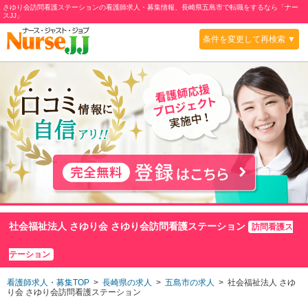
さゆり会訪問看護ステーションの看護師求人・募集情報、長崎県五島市で転職をするなら「ナー
スJJ」
条件を変更して再検索 ▼
社会福祉法人 さゆり会 さゆり会訪問看護ステーション
訪問看護ス
テーション
看護師求人・募集TOP
>
長崎県の求人
>
五島市の求人
> 社会福祉法人 さゆ
り会 さゆり会訪問看護ステーション