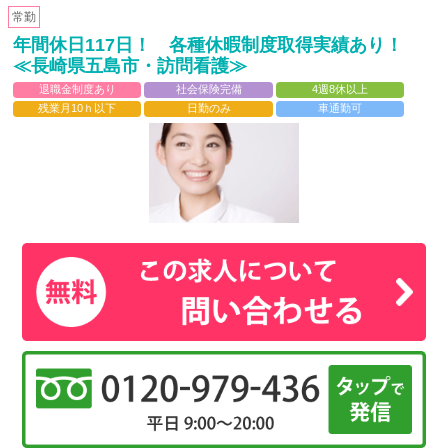
常勤
年間休日117日！ 各種休暇制度取得実績あり！
≪長崎県五島市・訪問看護≫
退職金制度あり
社会保険完備
4週8休以上
残業月10ｈ以下
日勤のみ
車通勤可