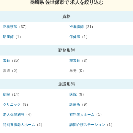
長崎県 佐世保市で 求人を絞り込む
資格
正看護師
（37）
准看護師
（21）
助産師
（1）
保健師
（1）
勤務形態
常勤
（35）
非常勤
（3）
派遣
（0）
単発
（0）
施設形態
病院
（14）
医院
（9）
クリニック
（9）
診療所
（9）
老人保健施設
（4）
有料老人ホーム
（1）
特別養護老人ホーム
（2）
訪問介護ステーション
（1）