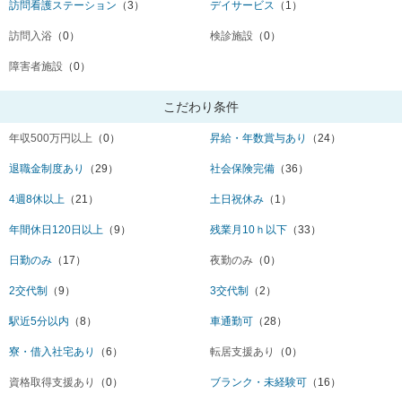
訪問看護ステーション
（3）
デイサービス
（1）
訪問入浴
（0）
検診施設
（0）
障害者施設
（0）
こだわり条件
年収500万円以上
（0）
昇給・年数賞与あり
（24）
退職金制度あり
（29）
社会保険完備
（36）
4週8休以上
（21）
土日祝休み
（1）
年間休日120日以上
（9）
残業月10ｈ以下
（33）
日勤のみ
（17）
夜勤のみ
（0）
2交代制
（9）
3交代制
（2）
駅近5分以内
（8）
車通勤可
（28）
寮・借入社宅あり
（6）
転居支援あり
（0）
資格取得支援あり
（0）
ブランク・未経験可
（16）