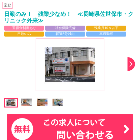
常勤
日勤のみ！ 残業少なめ！ ≪長崎県佐世保市・ク
リニック外来≫
退職金制度あり
社会保険完備
残業月10ｈ以下
日勤のみ
駅近5分以内
車通勤可