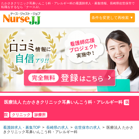
たかさきクリニック耳鼻いんこう科・アレルギー科の看護師求人・募集情報、長崎県佐世保市で
転職をするなら「ナースJJ」
条件を変更して再検索 ▼
医療法人 たかさきクリニック耳鼻いんこう科・アレルギー科
医
院
クリニック
診療所
看護師求人・募集TOP
>
長崎県の求人
>
佐世保市の求人
> 医療法人 たかさ
きクリニック耳鼻いんこう科・アレルギー科