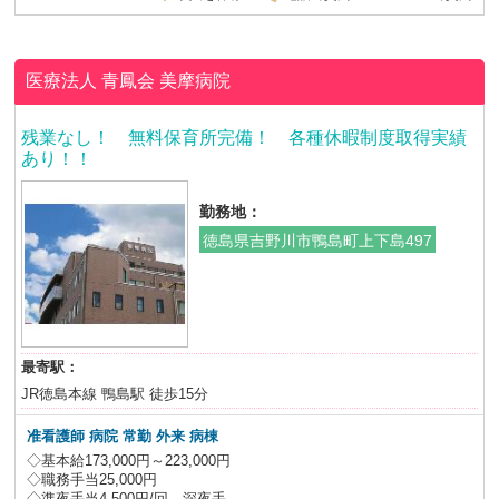
医療法人 青鳳会
美摩病院
残業なし！ 無料保育所完備！ 各種休暇制度取得実績
あり！！
勤務地：
徳島県吉野川市鴨島町上下島497
最寄駅：
JR徳島本線 鴨島駅 徒歩15分
准看護師 病院
常勤 外来 病棟
◇基本給173,000円～223,000円
◇職務手当25,000円
◇準夜手当4,500円/回 深夜手...