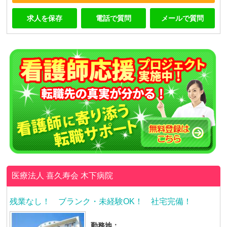
求人を保存
電話で質問
メールで質問
医療法人 喜久寿会
木下病院
残業なし！ ブランク・未経験OK！ 社宅完備！
勤務地：