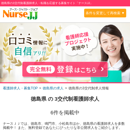
徳島県の3交代制看護師求人・転職を応援する募集サイト「ナースJJ」
条件を変更して再検索 ▼
看護師求人・募集TOP
徳島県の求人
徳島県の3交代制求人情報
徳島県
の
3交代制
看護師求人
6
件を掲載中
ナースＪＪでは、徳島市、鳴門市、小松島市ほか、徳島県の看護師求人を多数
掲載中！ また、無料登録であなたにぴったりな非公開求人をご紹介します。