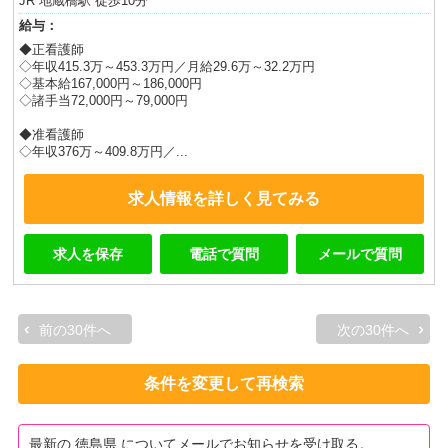
JR 地蔵橋駅 徒歩10分
給与：
◆正看護師
◇年収415.3万～453.3万円／月給29.6万～32.2万円
◇基本給167,000円～186,000円
◇諸手当72,000円～79,000円
◆准看護師
◇年収376万～409.8万円／...
求人情報を詳しく見てみる
求人を保存
電話で質問
メールで質問
前の30件へ
次の30件へ
条件を変更して再検索
最新の 徳島県 についてメールでお知らせを受け取る。