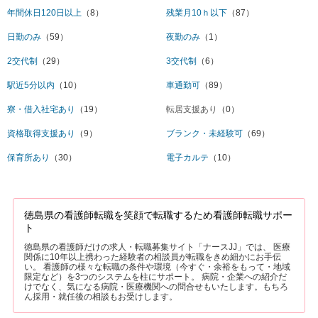
年間休日120日以上
（8）
残業月10ｈ以下
（87）
日勤のみ
（59）
夜勤のみ
（1）
2交代制
（29）
3交代制
（6）
駅近5分以内
（10）
車通勤可
（89）
寮・借入社宅あり
（19）
転居支援あり
（0）
資格取得支援あり
（9）
ブランク・未経験可
（69）
保育所あり
（30）
電子カルテ
（10）
徳島県の看護師転職を笑顔で転職するため看護師転職サポー
ト
徳島県の看護師だけの求人・転職募集サイト「ナースJJ」では、 医療
関係に10年以上携わった経験者の相談員が転職をきめ細かにお手伝
い。 看護師の様々な転職の条件や環境（今すぐ・余裕をもって・地域
限定など）を3つのシステムを柱にサポート。 病院・企業への紹介だ
けでなく、気になる病院・医療機関への問合せもいたします。もちろ
ん採用・就任後の相談もお受けします。