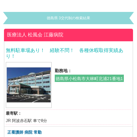
徳島県 3交代制の検索結果
医療法人 松風会
江藤病院
無料駐車場あり！ 経験不問！ 各種休暇取得実績あ
り！
勤務地：
徳島県小松島市大林町北浦21番地1
最寄駅：
JR 阿波赤石駅 車で8分
正看護師 病院 常勤