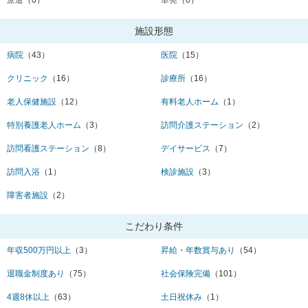
施設形態
病院
（43）
医院
（15）
クリニック
（16）
診療所
（16）
老人保健施設
（12）
有料老人ホーム
（1）
特別養護老人ホーム
（3）
訪問介護ステーション
（2）
訪問看護ステーション
（8）
デイサービス
（7）
訪問入浴
（1）
検診施設
（3）
障害者施設
（2）
こだわり条件
年収500万円以上
（3）
昇給・年数賞与あり
（54）
退職金制度あり
（75）
社会保険完備
（101）
4週8休以上
（63）
土日祝休み
（1）