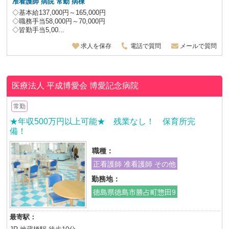
准看護師 病院 常勤 病棟
◇基本給137,000円～165,000円
◇職務手当58,000円～70,000円
◇皆勤手当5,00...
求人を保存
電話で質問
メールで質問
医療法人 平成博愛会
博愛記念病院
常勤
★年収500万円以上可能★ 残業なし！ 保育所完
備！
職種：
正看護師 准看護師 その他
勤務地：
徳島県徳島市勝占町惣田9
最寄駅：