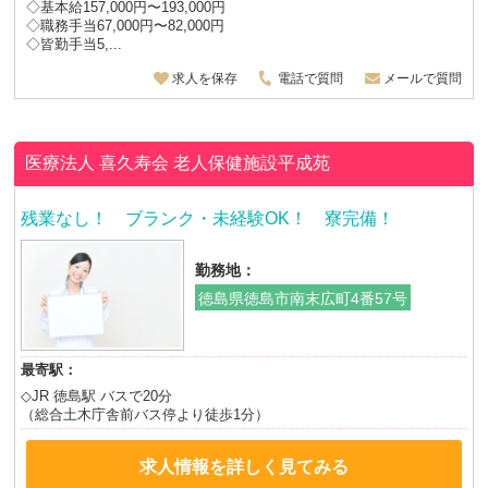
◇基本給157,000円〜193,000円
◇職務手当67,000円〜82,000円
◇皆勤手当5,...
求人を保存
電話で質問
メールで質問
医療法人 喜久寿会
老人保健施設平成苑
残業なし！ ブランク・未経験OK！ 寮完備！
勤務地：
徳島県徳島市南末広町4番57号
最寄駅：
◇JR 徳島駅 バスで20分
（総合土木庁舎前バス停より徒歩1分）
求人情報を詳しく見てみる