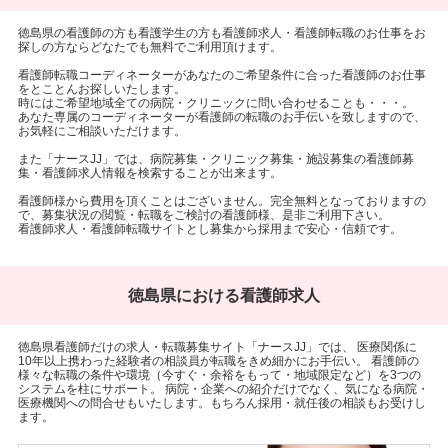
徳島県の看護師の方も看護学生の方も看護師求人・看護師転職のお仕事をお
探しの方ならどなたでも無料でご利用頂けます。
看護師転職コーディネーターがあなたのご希望条件に合った看護師のお仕事
をとことんお探しいたします。
時にはご希望地域全ての病院・クリニックに問い合わせることも・・・。
あなた専属のコーディネーターが看護師の転職のお手伝いを致しますので、
お気軽にご相談いただけます。
また「ナースJJ」では、病院募集・クリニック募集・施設募集の看護師募
集・看護師求人情報を検索することが出来ます。
看護師様から費用を頂くことはございません。完全無料となっておりますの
で、募集状況の閲覧・転職をご検討の看護師様、是非ご利用下さい。
看護師求人・看護師転職サイトとし募集から採用まで安心・信頼です。
徳島県における看護師求人
徳島県看護師だけの求人・転職募集サイト「ナースJJ」では、 医療関係に
10年以上携わった経験者の相談員が転職をきめ細かにお手伝い。 看護師の
様々な転職の条件や環境（今すぐ・余裕をもって・地域限定など）を3つの
システムを柱にサポート。 病院・企業への紹介だけでなく、気になる病院・
医療機関への問合せもいたします。もちろん採用・就任後の相談もお受けし
ます。