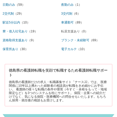
日勤のみ
（59）
夜勤のみ
（1）
2交代制
（29）
3交代制
（6）
駅近5分以内
（10）
車通勤可
（89）
寮・借入社宅あり
（19）
転居支援あり
（0）
資格取得支援あり
（9）
ブランク・未経験可
（69）
保育所あり
（30）
電子カルテ
（10）
徳島県の看護師転職を笑顔で転職するため看護師転職サポー
ト
徳島県の看護師だけの求人・転職募集サイト「ナースJJ」では、 医療
関係に10年以上携わった経験者の相談員が転職をきめ細かにお手伝
い。 看護師の様々な転職の条件や環境（今すぐ・余裕をもって・地域
限定など）を3つのシステムを柱にサポート。 病院・企業への紹介だ
けでなく、気になる病院・医療機関への問合せもいたします。もちろ
ん採用・就任後の相談もお受けします。