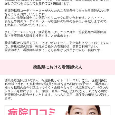
探しの方ならどなたでも無料でご利用頂けます。
看護師転職コーディネーターがあなたのご希望条件に合った看護師のお仕事
をとことんお探しいたします。
時にはご希望地域全ての病院・クリニックに問い合わせることも・・・。
あなた専属のコーディネーターが看護師の転職のお手伝いを致しますので、
お気軽にご相談いただけます。
また「ナースJJ」では、病院募集・クリニック募集・施設募集の看護師募
集・看護師求人情報を検索することが出来ます。
看護師様から費用を頂くことはございません。完全無料となっておりますの
で、募集状況の閲覧・転職をご検討の看護師様、是非ご利用下さい。
看護師求人・看護師転職サイトとし募集から採用まで安心・信頼です。
徳島県における看護師求人
徳島県看護師だけの求人・転職募集サイト「ナースJJ」では、 医療関係に
10年以上携わった経験者の相談員が転職をきめ細かにお手伝い。 看護師の
様々な転職の条件や環境（今すぐ・余裕をもって・地域限定など）を3つの
システムを柱にサポート。 病院・企業への紹介だけでなく、気になる病院・
医療機関への問合せもいたします。もちろん採用・就任後の相談もお受けし
ます。