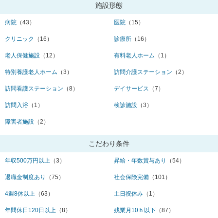
施設形態
病院
（43）
医院
（15）
クリニック
（16）
診療所
（16）
老人保健施設
（12）
有料老人ホーム
（1）
特別養護老人ホーム
（3）
訪問介護ステーション
（2）
訪問看護ステーション
（8）
デイサービス
（7）
訪問入浴
（1）
検診施設
（3）
障害者施設
（2）
こだわり条件
年収500万円以上
（3）
昇給・年数賞与あり
（54）
退職金制度あり
（75）
社会保険完備
（101）
4週8休以上
（63）
土日祝休み
（1）
年間休日120日以上
（8）
残業月10ｈ以下
（87）