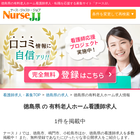
徳島県の有料老人ホーム看護師求人・転職を応援する募集サイト「ナースJJ」
条件を変更して再検索 ▼
看護師求人・募集TOP
徳島県の求人
徳島県の有料老人ホーム求人情報
徳島県
の
有料老人ホーム
看護師求人
1
件を掲載中
ナースＪＪでは、徳島市、鳴門市、小松島市ほか、徳島県の看護師求人を多数
掲載中！ また、無料登録であなたにぴったりな非公開求人をご紹介します。