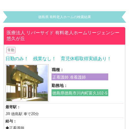
徳島県 有料老人ホームの検索結果
医療法人 リバーサイド
有料老人ホームリージェンシー
悠久が丘
常勤
日勤のみ！ 残業なし！ 育児休暇取得実績あり！
職種：
正看護師 准看護師
勤務地：
徳島県徳島市川内町富久102-5
最寄駅：
JR 徳島駅 車で20分
給与：
◆正看護師