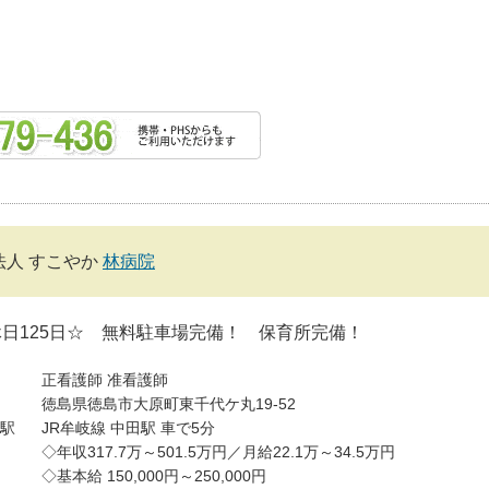
法人 すこやか
林病院
休日125日☆ 無料駐車場完備！ 保育所完備！
正看護師
准看護師
徳島県徳島市大原町東千代ケ丸19-52
駅
JR牟岐線 中田駅 車で5分
◇年収317.7万～501.5万円／月給22.1万～34.5万円
◇基本給 150,000円～250,000円