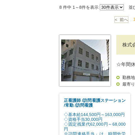
8
件中 1～8件を表示
並
< 前へ
株式
☆年間休
勤務地
最寄り
正看護師
訪問看護ステーション
常勤
訪問看護
◇基本給144,500円～163,000円
◇資格手当30,000円
◇固定残業代62,000円～68,000
円
※訪問連絡手当」は、時間外労