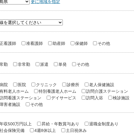
更に地域を指定
正看護師
准看護師
助産師
保健師
その他
常勤
非常勤
派遣
単発
その他
病院
医院
クリニック
診療所
老人保健施設
有料老人ホーム
特別養護老人ホーム
訪問介護ステーション
訪問看護ステーション
デイサービス
訪問入浴
検診施設
障害者施設
その他
年収500万円以上
昇給・年数賞与あり
退職金制度あり
社会保険完備
4週8休以上
土日祝休み