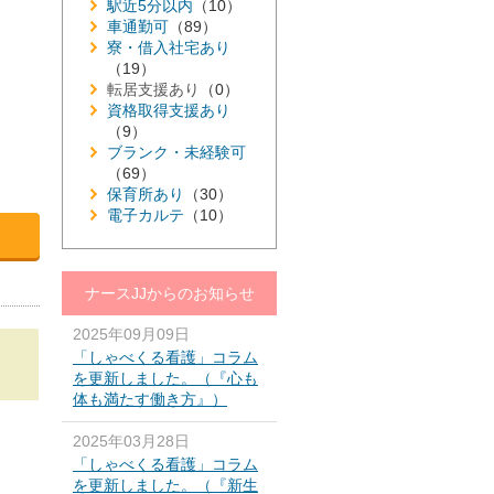
駅近5分以内
（10）
車通勤可
（89）
寮・借入社宅あり
（19）
転居支援あり
（0）
資格取得支援あり
（9）
ブランク・未経験可
（69）
保育所あり
（30）
電子カルテ
（10）
ナースJJからのお知らせ
2025年09月09日
「しゃべくる看護」コラム
を更新しました。（『心も
体も満たす働き方』）
2025年03月28日
「しゃべくる看護」コラム
を更新しました。（『新生