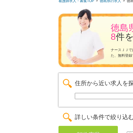
看護師求人・募集TOP
>
徳島県の求人
>
徳
徳島
8
件
ナースＪＪで
た、無料登録
住所から近い求人を
詳しい条件で絞り込