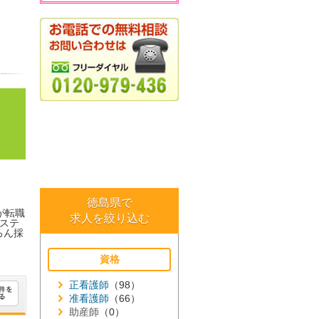
徳島県で
が転職
求人を絞り込む
ステ
ろん採
資格
正看護師
（98）
准看護師
（66）
助産師
（0）