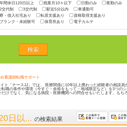
年間休日120日以上
残業月10ｈ以下
日勤のみ
夜勤のみ
2交代制
3交代制
駅近5分以内
車通勤可
寮・借入社宅あり
転居支援あり
資格取得支援あり
ブランク・未経験可
保育所あり
電子カルテ
ため看護師転職サポート
イト「ナースJJ」では、 医療関係に10年以上携わった経験者の相談員
な転職の条件や環境（今すぐ・余裕をもって・地域限定など）を3つのシ
介だけでなく、気になる病院・医療機関への問合せもいたします。もち
0日以...
の検索結果