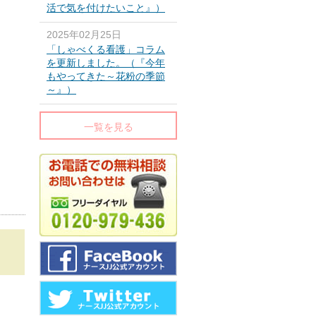
活で気を付けたいこと』）
2025年02月25日
「しゃべくる看護」コラム
を更新しました。（『今年
もやってきた～花粉の季節
～』）
一覧を見る