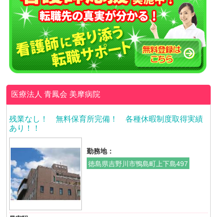
医療法人 青鳳会
美摩病院
残業なし！ 無料保育所完備！ 各種休暇制度取得実績
あり！！
勤務地：
徳島県吉野川市鴨島町上下島497