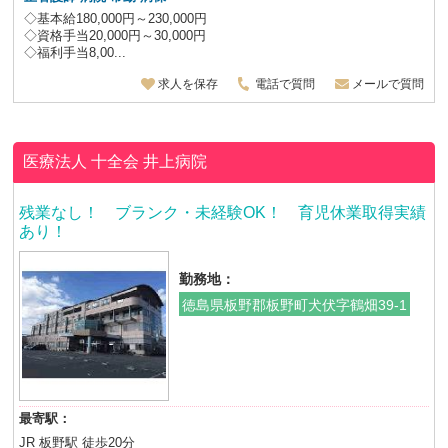
◇基本給180,000円～230,000円
◇資格手当20,000円～30,000円
◇福利手当8,00...
求人を保存
電話で質問
メールで質問
医療法人 十全会
井上病院
残業なし！ ブランク・未経験OK！ 育児休業取得実績
あり！
勤務地：
徳島県板野郡板野町犬伏字鶴畑39-1
最寄駅：
JR 板野駅 徒歩20分