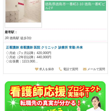
徳島県徳島市一番町2-10 徳島一番町ビ
ル2Ｆ
最寄駅：
JR 徳島駅 徒歩3分
正看護師 准看護師 医院 クリニック 診療所 常勤 外来
◇月給（7ヶ月以降）420,000円
◇月給（2年目以降）440,000円
◇出張費：1日3,000...
求人を保存
電話で質問
メールで質問