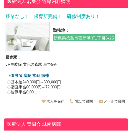
医療法人 若葉会
近藤内科病院
残業なし！ 保育所完備！ 研修制度あり！
勤務地：
徳島県徳島市西新浜町1丁目6-25
最寄駅：
JR牟岐線 文化の森駅 車で5分
正看護師 病院 常勤 病棟
◇基本給240,000円～300,000円
◇宿直手当60,000円～72,000円
◇皆勤手当6,00...
求人を保存
電話で質問
メールで質問
医療法人 青樹会
城南病院