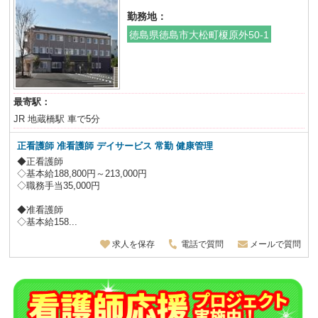
勤務地：
徳島県徳島市大松町榎原外50-1
最寄駅：
JR 地蔵橋駅 車で5分
正看護師 准看護師
デイサービス
常勤 健康管理
◆正看護師
◇基本給188,800円～213,000円
◇職務手当35,000円
◆准看護師
◇基本給158...
求人を保存
電話で質問
メールで質問