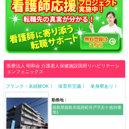
医療法人 明和会
介護老人保健施設国府リハビリテーシ
ョンフェニックス
ブランク・未経験OK！ 保育所完備！ 単身寮あり！
勤務地：
徳島県徳島市国府町井戸字左ケ池39番
地1