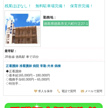
残業ほぼなし！ 無料駐車場完備！ 保育所完備！
勤務地：
徳島県徳島市丈六町行正27-1
最寄駅：
JR各線 徳島駅 車で15分
正看護師 准看護師 病院 常勤 外来 病棟
◆正看護師
◇基本給165,000円～180,000円
◇職務手当60,000円～65,000円
◇特別手...
求人を保存
電話で質問
メールで質問