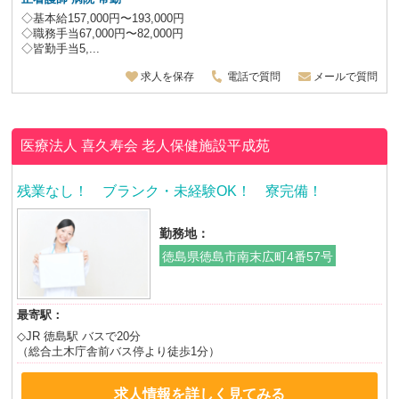
◇基本給157,000円〜193,000円
◇職務手当67,000円〜82,000円
◇皆勤手当5,...
求人を保存
電話で質問
メールで質問
医療法人 喜久寿会
老人保健施設平成苑
残業なし！ ブランク・未経験OK！ 寮完備！
勤務地：
徳島県徳島市南末広町4番57号
最寄駅：
◇JR 徳島駅 バスで20分
（総合土木庁舎前バス停より徒歩1分）
求人情報を詳しく見てみる