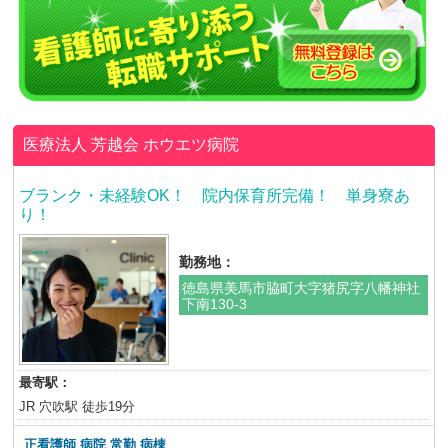
医療法人 芳越会
ホウエツ病院
ブランク・未経験OK！ 院内保育所完備！ 単身寮あ
り！
勤務地：
徳島県美馬市脇町大字猪尻字八幡神社
下南130-3
最寄駅：
JR 穴吹駅 徒歩19分
正看護師 病院 常勤 病棟