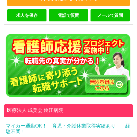
求人を保存
電話で質問
メールで質問
医療法人 成美会
鈴江病院
マイカー通勤OK！ 育児・介護休業取得実績あり！ 経
験不問！