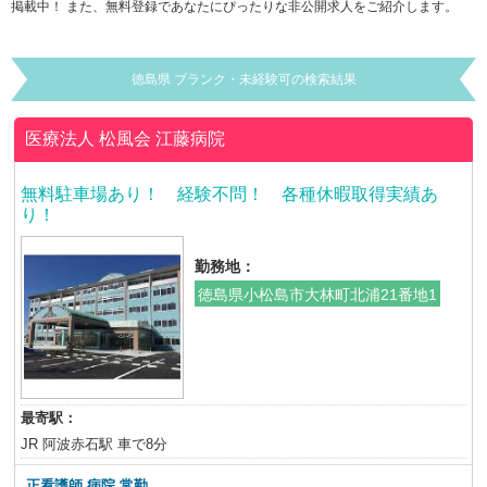
掲載中！ また、無料登録であなたにぴったりな非公開求人をご紹介します。
徳島県 ブランク・未経験可の検索結果
医療法人 松風会
江藤病院
無料駐車場あり！ 経験不問！ 各種休暇取得実績あ
り！
勤務地：
徳島県小松島市大林町北浦21番地1
最寄駅：
JR 阿波赤石駅 車で8分
正看護師 病院 常勤