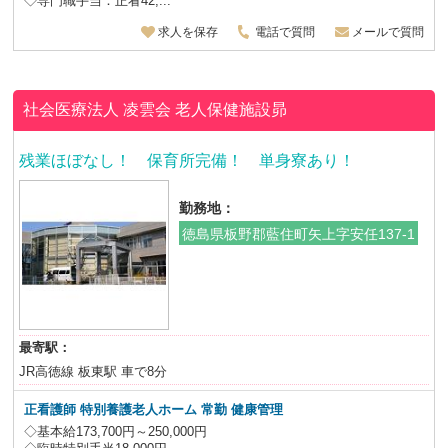
◇専門職手当：正看42,...
求人を保存
電話で質問
メールで質問
社会医療法人 凌雲会
老人保健施設昴
残業ほぼなし！ 保育所完備！ 単身寮あり！
勤務地：
徳島県板野郡藍住町矢上字安任137-1
最寄駅：
JR高徳線 板東駅 車で8分
正看護師 特別養護老人ホーム
常勤 健康管理
◇基本給173,700円～250,000円