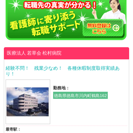
医療法人 若草会
松村病院
経験不問！ 残業少なめ！ 各種休暇制度取得実績あ
り！
勤務地：
徳島県徳島市川内町鶴島162
最寄駅：