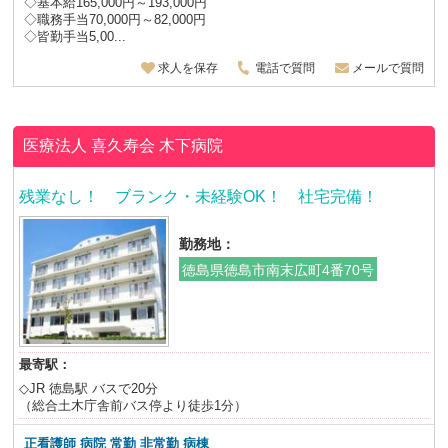
◇基本給165,000円～193,000円
◇職務手当70,000円～82,000円
◇皆勤手当5,00...
求人を保存
電話で質問
メールで質問
医療法人 喜久寿会
木下病院
残業なし！ ブランク・未経験OK！ 社宅完備！
勤務地：
徳島県徳島市南末広町4番70号
最寄駅：
◇JR 徳島駅 バスで20分
（総合土木庁舎前バス停より徒歩1分）
正看護師 病院 常勤 非常勤 病棟