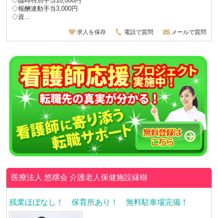
◇臨時特別手当18,000円
◇報酬連動手当3,000円
◇資...
求人を保存
電話で質問
メールで質問
医療法人 悠穣会
介護老人保健施設縁樹
残業ほぼなし！ 保育所あり！ 無料駐車場完備！