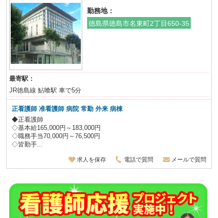
勤務地：
徳島県徳島市名東町2丁目650-35
最寄駅：
JR徳島線 鮎喰駅 車で5分
正看護師 准看護師 病院 常勤 外来 病棟
◆正看護師
◇基本給165,000円～183,000円
◇職務手当70,000円～76,500円
◇皆勤手...
求人を保存
電話で質問
メールで質問