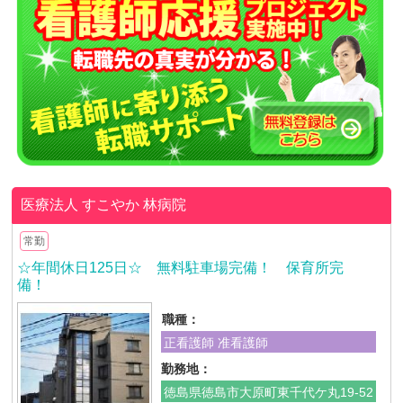
医療法人 すこやか
林病院
常勤
☆年間休日125日☆ 無料駐車場完備！ 保育所完
備！
職種：
正看護師 准看護師
勤務地：
徳島県徳島市大原町東千代ケ丸19-52