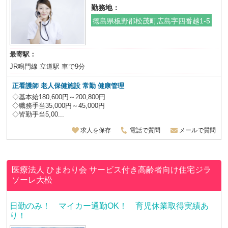
勤務地：
徳島県板野郡松茂町広島字四番越1-5
最寄駅：
JR鳴門線 立道駅 車で9分
正看護師 老人保健施設
常勤 健康管理
◇基本給180,600円～200,800円
◇職務手当35,000円～45,000円
◇皆勤手当5,00...
求人を保存
電話で質問
メールで質問
医療法人 ひまわり会
サービス付き高齢者向け住宅ジラ
ソーレ大松
日勤のみ！ マイカー通勤OK！ 育児休業取得実績あ
り！