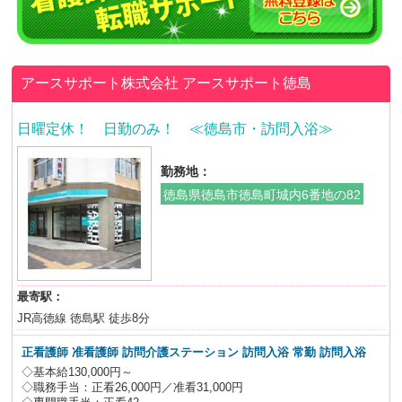
アースサポート株式会社
アースサポート徳島
日曜定休！ 日勤のみ！ ≪徳島市・訪問入浴≫
勤務地：
徳島県徳島市徳島町城内6番地の82
最寄駅：
JR高徳線 徳島駅 徒歩8分
正看護師 准看護師 訪問介護ステーション 訪問入浴 常勤 訪問入浴
◇基本給130,000円～
◇職務手当：正看26,000円／准看31,000円