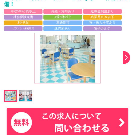
備！
年収500万円以上
昇給・賞与あり
退職金制度あり
社会保険完備
4週8休以上
残業月10ｈ以下
3交代制
車通勤可
寮・借入社宅あり
託児所あり
電子カルテ
ブランク・未経験可