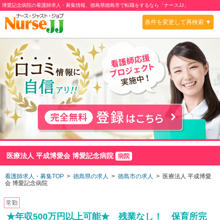
博愛記念病院の看護師求人・募集情報、徳島県徳島市で転職をするなら「ナースJJ」
条件を変更して再検索 ▼
医療法人 平成博愛会 博愛記念病院
病院
看護師求人・募集TOP
>
徳島県の求人
>
徳島市の求人
> 医療法人 平成博愛
会 博愛記念病院
常勤
★年収500万円以上可能★ 残業なし！ 保育所完