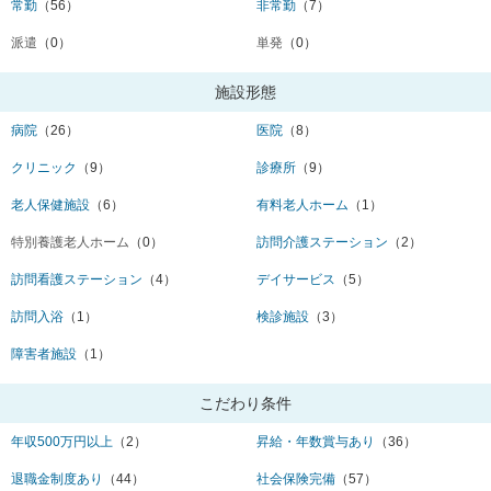
常勤
（56）
非常勤
（7）
派遣
（0）
単発
（0）
施設形態
病院
（26）
医院
（8）
クリニック
（9）
診療所
（9）
老人保健施設
（6）
有料老人ホーム
（1）
特別養護老人ホーム
（0）
訪問介護ステーション
（2）
訪問看護ステーション
（4）
デイサービス
（5）
訪問入浴
（1）
検診施設
（3）
障害者施設
（1）
こだわり条件
年収500万円以上
（2）
昇給・年数賞与あり
（36）
退職金制度あり
（44）
社会保険完備
（57）