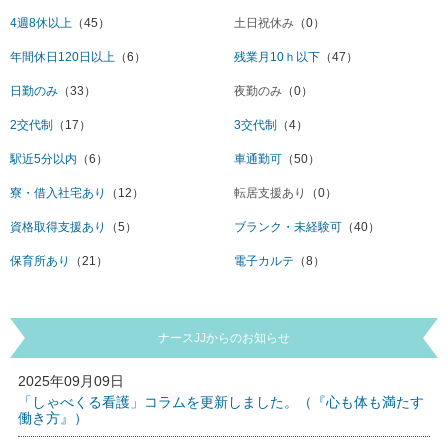
4週8休以上
（45）
土日祝休み
（0）
年間休日120日以上
（6）
残業月10ｈ以下
（47）
日勤のみ
（33）
夜勤のみ
（0）
2交代制
（17）
3交代制
（4）
駅近5分以内
（6）
車通勤可
（50）
寮・借入社宅あり
（12）
転居支援あり
（0）
資格取得支援あり
（5）
ブランク・未経験可
（40）
保育所あり
（21）
電子カルテ
（8）
ナースJJからのお知らせ
2025年09月09日
「しゃべくる看護」コラムを更新しました。（『心も体も満たす
働き方』）