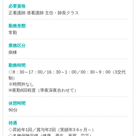
必要資格
正看護師 准看護師
主任・師長クラス
勤務形態
常勤
業務区分
病棟
勤務時間
◇8：30～17：00／16：30～1：00／00：30～9：00（3交代
制）
※時間外なし
※夜勤8回程度（準夜深夜合わせて）
休憩時間
90分
待遇
◇昇給年1回／賞与年2回（実績年3.6ヶ月～）
◇各種保険完備（健康、厚生、雇用、労災）