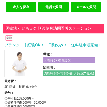
求人を保存
電話で質問
メールで質問
医療法人 いちえ会
阿波伊月訪問看護ステーション
常勤
ブランク・未経験OK！ 日勤のみ！ 無料駐車場完備！
職種：
正看護師 准看護師
勤務地：
徳島県阿波市阿波町大原107番地1
最寄駅：
JR 阿波山川駅 車で9分
給与：
◇基本給185,000円～
◇資格手当5,000円～30,000円
◇日祝手当3,000円/回