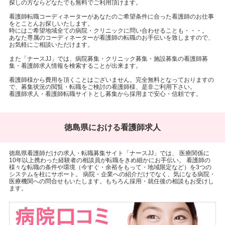
探しの方ならどなたでも無料でご利用頂けます。
看護師転職コーディネーターがあなたのご希望条件に合った看護師のお仕事
をとことんお探しいたします。
時にはご希望地域全ての病院・クリニックに問い合わせることも・・・。
あなた専属のコーディネーターが看護師の転職のお手伝いを致しますので、
お気軽にご相談いただけます。
また「ナースJJ」では、病院募集・クリニック募集・施設募集の看護師募
集・看護師求人情報を検索することが出来ます。
看護師様から費用を頂くことはございません。完全無料となっておりますの
で、募集状況の閲覧・転職をご検討の看護師様、是非ご利用下さい。
看護師求人・看護師転職サイトとし募集から採用まで安心・信頼です。
徳島県における看護師求人
徳島県看護師だけの求人・転職募集サイト「ナースJJ」では、 医療関係に
10年以上携わった経験者の相談員が転職をきめ細かにお手伝い。 看護師の
様々な転職の条件や環境（今すぐ・余裕をもって・地域限定など）を3つの
システムを柱にサポート。 病院・企業への紹介だけでなく、気になる病院・
医療機関への問合せもいたします。もちろん採用・就任後の相談もお受けし
ます。