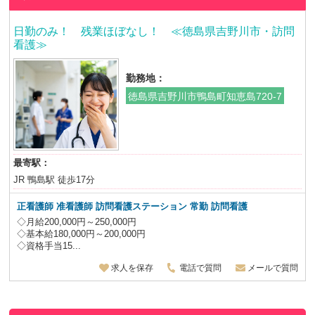
日勤のみ！ 残業ほぼなし！ ≪徳島県吉野川市・訪問
看護≫
勤務地：
徳島県吉野川市鴨島町知恵島720-7
最寄駅：
JR 鴨島駅 徒歩17分
正看護師 准看護師
訪問看護ステーション 常勤 訪問看護
◇月給200,000円～250,000円
◇基本給180,000円～200,000円
◇資格手当15...
求人を保存
電話で質問
メールで質問