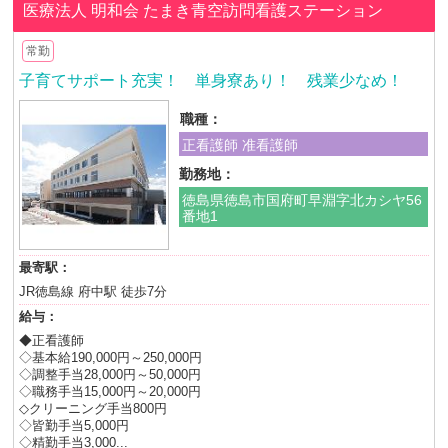
医療法人 明和会
たまき青空訪問看護ステーション
常勤
子育てサポート充実！ 単身寮あり！ 残業少なめ！
職種：
正看護師 准看護師
勤務地：
徳島県徳島市国府町早淵字北カシヤ56
番地1
最寄駅：
JR徳島線 府中駅 徒歩7分
給与：
◆正看護師
◇基本給190,000円～250,000円
◇調整手当28,000円～50,000円
◇職務手当15,000円～20,000円
◇クリーニング手当800円
◇皆勤手当5,000円
◇精勤手当3,000...