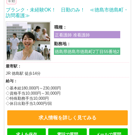
常勤
ブランク・未経験OK！ 日勤のみ！ ≪徳島市徳島町・
訪問看護≫
職種：
正看護師 准看護師
勤務地：
徳島県徳島市徳島町2丁目55番地2
最寄駅：
JR 徳島駅 徒歩14分
給与：
◇基本給180,000円～230,000円
◇資格手当10,000円～30,000円
◇特殊勤務手当10,000円
◇休日出勤手当3,000円/回
求人情報を詳しく見てみる
求人を保存
電話で質問
メールで質問