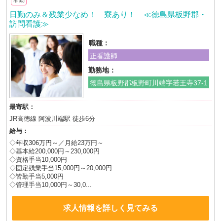
日勤のみ＆残業少なめ！ 寮あり！ ≪徳島県板野郡・
訪問看護≫
職種：
正看護師
勤務地：
徳島県板野郡板野町川端字若王寺37-1
最寄駅：
JR高徳線 阿波川端駅 徒歩6分
給与：
◇年収306万円～／月給23万円～
◇基本給200,000円～230,000円
◇資格手当10,000円
◇固定残業手当15,000円～20,000円
◇皆勤手当5,000円
◇管理手当10,000円～30,0...
求人情報を詳しく見てみる