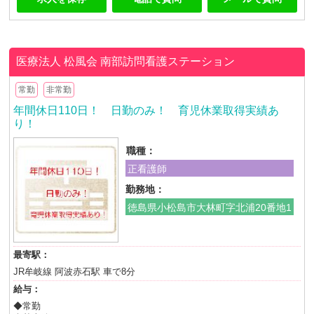
医療法人 松風会
南部訪問看護ステーション
常勤
非常勤
年間休日110日！ 日勤のみ！ 育児休業取得実績あ
り！
職種：
正看護師
勤務地：
徳島県小松島市大林町字北浦20番地1
最寄駅：
JR牟岐線 阿波赤石駅 車で8分
給与：
◆常勤