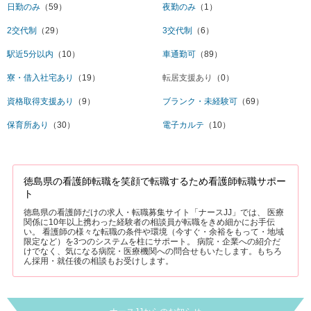
日勤のみ
（59）
夜勤のみ
（1）
2交代制
（29）
3交代制
（6）
駅近5分以内
（10）
車通勤可
（89）
寮・借入社宅あり
（19）
転居支援あり
（0）
資格取得支援あり
（9）
ブランク・未経験可
（69）
保育所あり
（30）
電子カルテ
（10）
徳島県の看護師転職を笑顔で転職するため看護師転職サポー
ト
徳島県の看護師だけの求人・転職募集サイト「ナースJJ」では、 医療
関係に10年以上携わった経験者の相談員が転職をきめ細かにお手伝
い。 看護師の様々な転職の条件や環境（今すぐ・余裕をもって・地域
限定など）を3つのシステムを柱にサポート。 病院・企業への紹介だ
けでなく、気になる病院・医療機関への問合せもいたします。もちろ
ん採用・就任後の相談もお受けします。