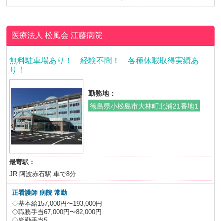
医療法人 松風会
江藤病院
無料駐車場あり！ 経験不問！ 各種休暇取得実績あ
り！
勤務地：
徳島県小松島市大林町北浦21番地1
最寄駅：
JR 阿波赤石駅 車で8分
正看護師 病院 常勤
◇基本給157,000円〜193,000円
◇職務手当67,000円〜82,000円
◇皆勤手当5,...