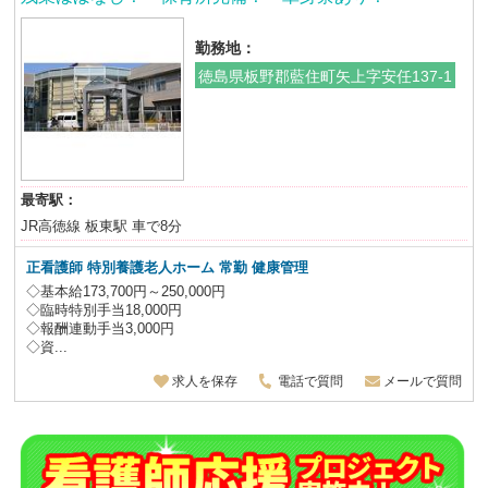
勤務地：
徳島県板野郡藍住町矢上字安任137-1
最寄駅：
JR高徳線 板東駅 車で8分
正看護師 特別養護老人ホーム
常勤 健康管理
◇基本給173,700円～250,000円
◇臨時特別手当18,000円
◇報酬連動手当3,000円
◇資...
求人を保存
電話で質問
メールで質問