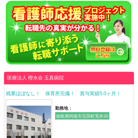
医療法人 樫水会
玉真病院
残業ほぼなし！ 保育所完備！ 賞与実績5.0ヶ月！
勤務地：
徳島県阿南市宝田町荒井20