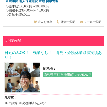
正看護師 老人保健施設
常勤 健康管理
◇基本給180,600円～200,800円
◇職務手当35,000円～45,000円
◇皆勤手当5,00...
求人を保存
電話で質問
メールで質問
北條病院
日勤のみOK！ 残業なし！ 育児・介護休業取得実績あ
り！
勤務地：
徳島県三好市池田町マチ2526-7
最寄駅：
JR土讃線 阿波池田駅 徒歩3分