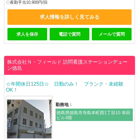
◇夜勤手当10,900円/回
求人情報を詳しく見てみる
求人を保存
電話で質問
メールで質問
株式会社Ｎ・フィールド
訪問看護ステーションデュー
ン徳島
☆年間休日125日☆ 日勤のみ！ ブランク・未経験
OK！
勤務地：
徳島県徳島市寺島本町西1丁目10 幸田
ビル3階