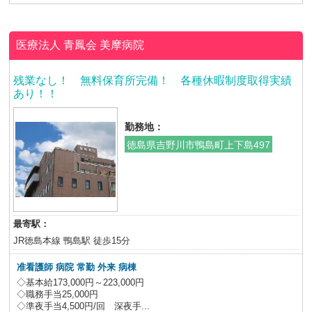
医療法人 青鳳会
美摩病院
残業なし！ 無料保育所完備！ 各種休暇制度取得実績
あり！！
勤務地：
徳島県吉野川市鴨島町上下島497
最寄駅：
JR徳島本線 鴨島駅 徒歩15分
准看護師 病院
常勤 外来 病棟
◇基本給173,000円～223,000円
◇職務手当25,000円
◇準夜手当4,500円/回 深夜手...