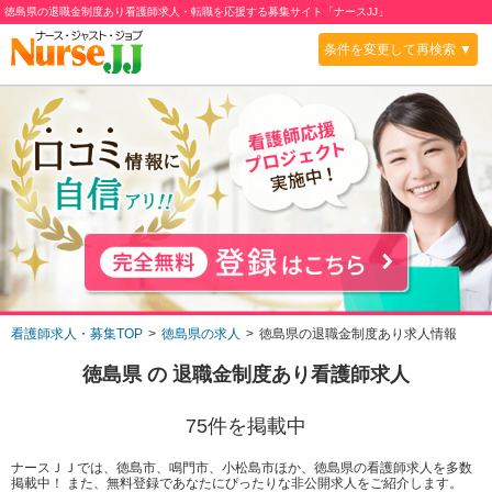
徳島県の退職金制度あり看護師求人・転職を応援する募集サイト「ナースJJ」
条件を変更して再検索 ▼
看護師求人・募集TOP
徳島県の求人
徳島県の退職金制度あり求人情報
徳島県
の
退職金制度あり
看護師求人
75
件を掲載中
ナースＪＪでは、徳島市、鳴門市、小松島市ほか、徳島県の看護師求人を多数
掲載中！ また、無料登録であなたにぴったりな非公開求人をご紹介します。