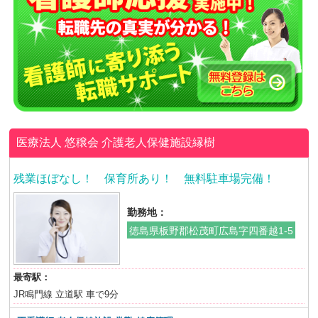
医療法人 悠穣会
介護老人保健施設縁樹
残業ほぼなし！ 保育所あり！ 無料駐車場完備！
勤務地：
徳島県板野郡松茂町広島字四番越1-5
最寄駅：
JR鳴門線 立道駅 車で9分