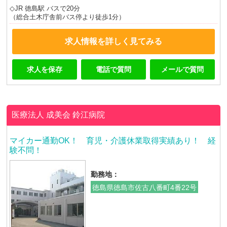
◇JR 徳島駅 バスで20分
（総合土木庁舎前バス停より徒歩1分）
求人情報を詳しく見てみる
求人を保存
電話で質問
メールで質問
医療法人 成美会
鈴江病院
マイカー通勤OK！ 育児・介護休業取得実績あり！ 経
験不問！
勤務地：
徳島県徳島市佐古八番町4番22号