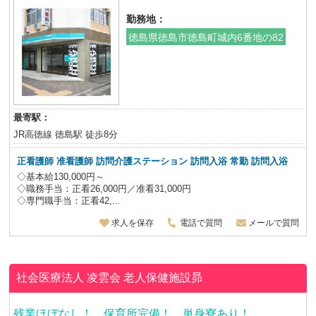
勤務地：
徳島県徳島市徳島町城内6番地の82
最寄駅：
JR高徳線 徳島駅 徒歩8分
正看護師 准看護師 訪問介護ステーション 訪問入浴 常勤 訪問入浴
◇基本給130,000円～
◇職務手当：正看26,000円／准看31,000円
◇専門職手当：正看42,...
求人を保存
電話で質問
メールで質問
社会医療法人 凌雲会
老人保健施設昴
残業ほぼなし！ 保育所完備！ 単身寮あり！