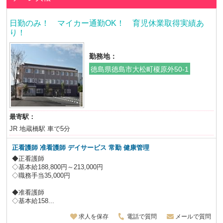
日勤のみ！ マイカー通勤OK！ 育児休業取得実績あ
り！
勤務地：
徳島県徳島市大松町榎原外50-1
最寄駅：
JR 地蔵橋駅 車で5分
正看護師 准看護師
デイサービス
常勤 健康管理
◆正看護師
◇基本給188,800円～213,000円
◇職務手当35,000円
◆准看護師
◇基本給158...
求人を保存
電話で質問
メールで質問