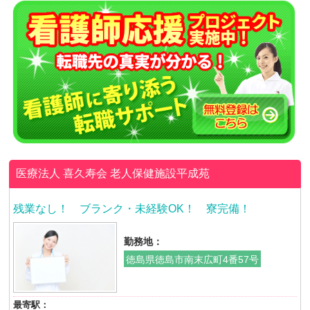
医療法人 喜久寿会
老人保健施設平成苑
残業なし！ ブランク・未経験OK！ 寮完備！
勤務地：
徳島県徳島市南末広町4番57号
最寄駅：