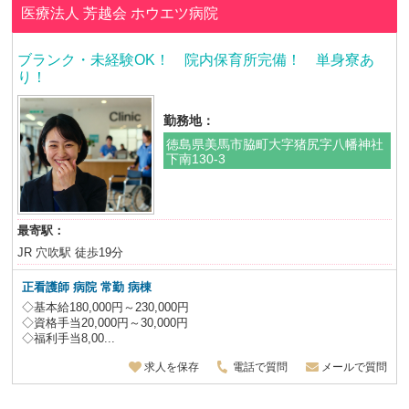
医療法人 芳越会
ホウエツ病院
ブランク・未経験OK！ 院内保育所完備！ 単身寮あ
り！
勤務地：
徳島県美馬市脇町大字猪尻字八幡神社
下南130-3
最寄駅：
JR 穴吹駅 徒歩19分
正看護師 病院 常勤 病棟
◇基本給180,000円～230,000円
◇資格手当20,000円～30,000円
◇福利手当8,00...
求人を保存
電話で質問
メールで質問