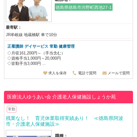
徳島県徳島市渋野町西池27-1
最寄駅：
JR牟岐線 地蔵橋駅 車で10分
正看護師 デイサービス
常勤 健康管理
◇月収161,200円～（手当含む）
◇資格手当1,000円～20,000円
◇皆勤手当3,000円 ...
求人を保存
電話で質問
メールで質問
医療法人ゆうあい会
介護老人保健施設しょうか苑
常勤
残業なし！ 育児休業取得実績あり！ ≪徳島県阿波
市・介護老人保健施設≫
職種：