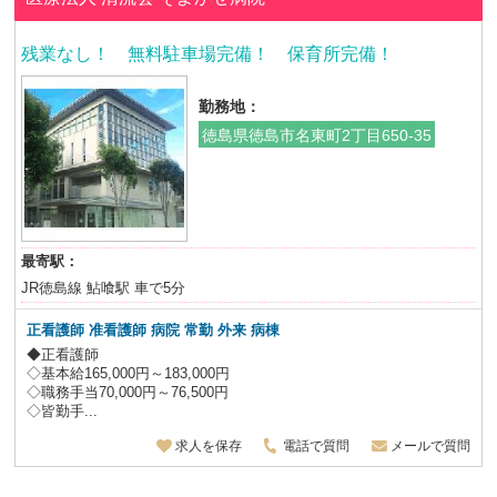
残業なし！ 無料駐車場完備！ 保育所完備！
勤務地：
徳島県徳島市名東町2丁目650-35
最寄駅：
JR徳島線 鮎喰駅 車で5分
正看護師 准看護師 病院 常勤 外来 病棟
◆正看護師
◇基本給165,000円～183,000円
◇職務手当70,000円～76,500円
◇皆勤手...
求人を保存
電話で質問
メールで質問