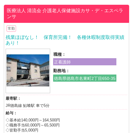
医療法人 清流会
介護老人保健施設カサ・デ・エスペラ
ンサ
常勤
残業ほぼなし！ 保育所完備！ 各種休暇制度取得実績
あり！
職種：
正看護師
勤務地：
徳島県徳島市名東町2丁目650-35
最寄駅：
JR徳島線 鮎喰駅 車で5分
給与：
◇基本給140,000円～164,500円
◇職務手当60,000円～65,500円
◇皆勤手当5,000円