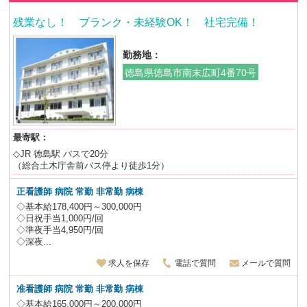
残業なし！ ブランク・未経験OK！ 社宅完備！
勤務地：
徳島県徳島市南末広町4番70号
最寄駅：
◇JR 徳島駅 バスで20分
（総合土木庁舎前バス停より徒歩1分）
正看護師 病院 常勤 非常勤 病棟
◇基本給178,400円～300,000円
◇日祝手当1,000円/回
◇準夜手当4,950円/回
◇深夜...
求人を保存
電話で質問
メールで質問
准看護師 病院 常勤 非常勤 病棟
◇基本給165,000円～200,000円