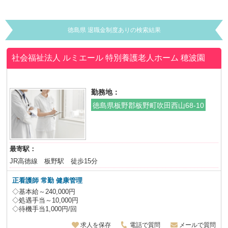
徳島県 退職金制度ありの検索結果
社会福祉法人 ルミエール 特別養護老人ホーム 穂波園
勤務地：
徳島県板野郡板野町吹田西山68-10
最寄駅：
JR高徳線 板野駅 徒歩15分
正看護師 常勤 健康管理
◇基本給～240,000円
◇処遇手当～10,000円
◇待機手当1,000円/回
求人を保存
電話で質問
メールで質問