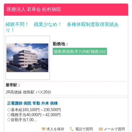
医療法人 若草会
松村病院
経験不問！ 残業少なめ！ 各種休暇制度取得実績あ
り！
勤務地：
徳島県徳島市川内町鶴島162
最寄駅：
JR高徳線 徳島駅 バス20分
正看護師 病院 常勤 外来 病棟
◇基本給183,100円～230,500円
◇職務手当40,000円～42,000円
◇皆勤手当7,00...
求人を保存
電話で質問
メールで質問