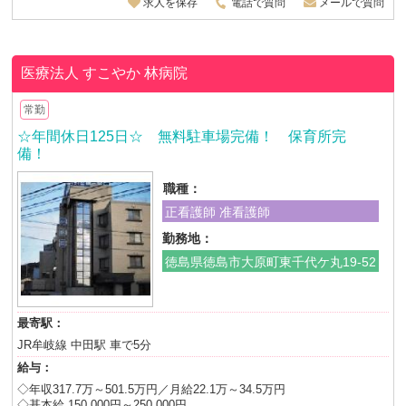
求人を保存
電話で質問
メールで質問
医療法人 すこやか
林病院
常勤
☆年間休日125日☆ 無料駐車場完備！ 保育所完
備！
職種：
正看護師 准看護師
勤務地：
徳島県徳島市大原町東千代ケ丸19-52
最寄駅：
JR牟岐線 中田駅 車で5分
給与：
◇年収317.7万～501.5万円／月給22.1万～34.5万円
◇基本給 150,000円～250,000円