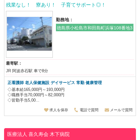
残業なし！ 寮あり！ 子育てサポート◎！
勤務地：
徳島県小松島市和田島町浜塚108番地3
最寄駅：
JR 阿波赤石駅 車で8分
正看護師 老人保健施設 デイサービス
常勤 健康管理
◇基本給165,000円～193,000円
◇職務手当70,000円～82,000円
◇皆勤手当5,00...
求人を保存
電話で質問
メールで質問
医療法人 喜久寿会
木下病院