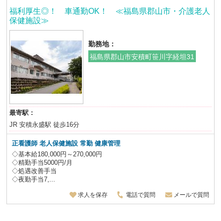
福利厚生◎！ 車通勤OK！ ≪福島県郡山市・介護老人
保健施設≫
勤務地：
福島県郡山市安積町笹川字経坦31
最寄駅：
JR 安積永盛駅 徒歩16分
正看護師 老人保健施設
常勤 健康管理
◇基本給180,000円～270,000円
◇精勤手当5000円/月
◇処遇改善手当
◇夜勤手当7,...
求人を保存
電話で質問
メールで質問