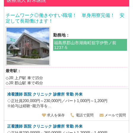
医療法人
鈴木医院
チームワーク◎働きやすい職場！ 単身用寮完備！ 安
定して長期働けます！
勤務地：
福島県郡山市湖南町舘字伊勢ノ前
1237-5
最寄駅：
◇JR 上戸駅 車で15分
◇JR 郡山駅 車で45分
准看護師 医院 クリニック 診療所 常勤 外来
◇正社員200,000円～230,000円／パート1,000円～1,200円
※給与は経験･能力等を...
求人を保存
電話で質問
メールで質問
正看護師 医院 クリニック 診療所 常勤 外来
◇正社員230,000円～260,000円／パート1,200円～1,400円