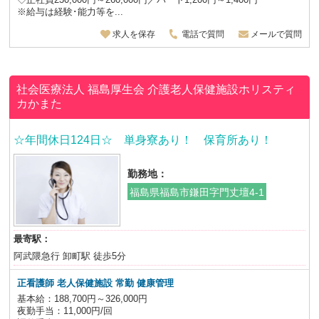
※給与は経験･能力等を...
求人を保存
電話で質問
メールで質問
社会医療法人 福島厚生会
介護老人保健施設ホリスティ
カかまた
☆年間休日124日☆ 単身寮あり！ 保育所あり！
勤務地：
福島県福島市鎌田字門丈壇4-1
最寄駅：
阿武隈急行 卸町駅 徒歩5分
正看護師 老人保健施設
常勤 健康管理
基本給：188,700円～326,000円
夜勤手当：11,000円/回