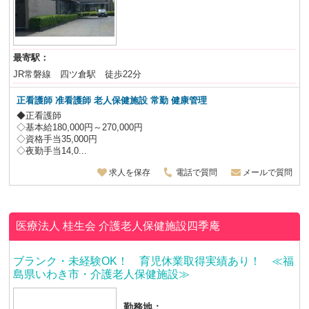
最寄駅：
JR常磐線 四ツ倉駅 徒歩22分
正看護師 准看護師 老人保健施設
常勤 健康管理
◆正看護師
◇基本給180,000円～270,000円
◇資格手当35,000円
◇夜勤手当14,0...
求人を保存
電話で質問
メールで質問
医療法人 桂生会
介護老人保健施設四季庵
ブランク・未経験OK！ 育児休業取得実績あり！ ≪福
島県いわき市・介護老人保健施設≫
勤務地：