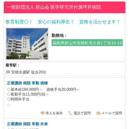
一般財団法人 慈山会
医学研究所付属坪井病院
教育制度◎！ 安心の福利厚生！ 資格を活かせます！
勤務地：
福島県郡山市安積町長久保1丁目10-13
最寄駅：
JR 安積永盛駅 徒歩20分
正看護師 病院 常勤 病棟
◇基本給184,000円～ 資格手当20,000円～
◇夜勤手当11,000円/回～
◇時間外手当
...
求人を保存
電話で質問
メールで質問
正看護師 病院 常勤 外来