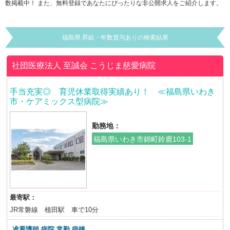
数掲載中！ また、無料登録であなたにぴったりな非公開求人をご紹介します。
福島県 昇給・年数賞与ありの検索結果
社団医療法人 至誠会
こうじま慈愛病院
手当充実◎ 育児休業取得実績あり！ ≪福島県いわき
市・ケアミックス型病院≫
勤務地：
福島県いわき市錦町鈴鹿103-1
最寄駅：
JR常磐線 植田駅 車で10分
准看護師 病院 常勤 病棟