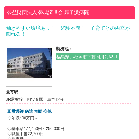
公益財団法人 磐城済世会
舞子浜病院
働きやすい環境あり！ 経験不問！ 子育てとの両立が
図れる！
勤務地：
福島県いわき市平藤間川前63-1
最寄駅：
JR常磐線 四ツ倉駅 車で12分
正看護師 病院 常勤 病棟
◇年収400万円～
◇基本給177,450円～250,000円
◇職種手当22,200円