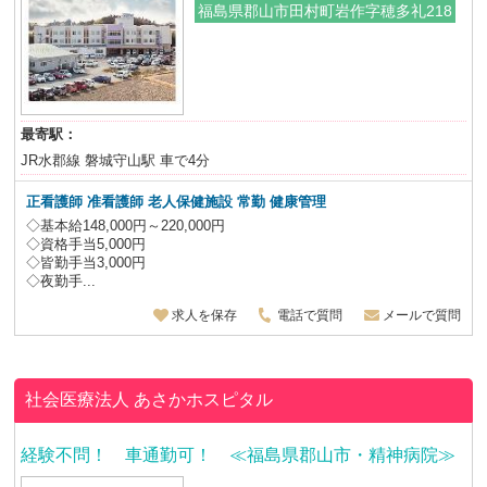
福島県郡山市田村町岩作字穂多礼218
最寄駅：
JR水郡線 磐城守山駅 車で4分
正看護師 准看護師 老人保健施設
常勤 健康管理
◇基本給148,000円～220,000円
◇資格手当5,000円
◇皆勤手当3,000円
◇夜勤手...
求人を保存
電話で質問
メールで質問
社会医療法人
あさかホスピタル
経験不問！ 車通勤可！ ≪福島県郡山市・精神病院≫