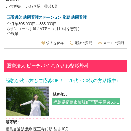
JR常磐線 いわき駅 徒歩8分
正看護師
訪問看護ステーション 常勤 訪問看護
◇月給305,000円～365,000円
◇オンコール手当2,500/日（月10回を想定）
◇残業手...
求人を保存
電話で質問
メールで質問
医療法人 ピーチパイ
ながさわ整形外科
経験が浅い方もご応募OK！ 20代～30代の方活躍中♪
勤務地：
福島県福島市飯坂町平野字原東50-1
最寄駅：
福島交通飯坂線 医王寺前駅 徒歩10分