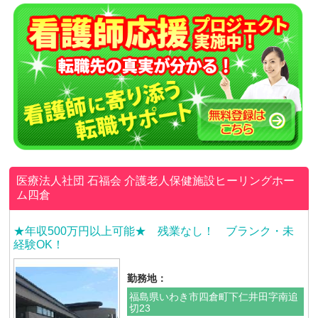
医療法人社団 石福会
介護老人保健施設ヒーリングホー
ム四倉
★年収500万円以上可能★ 残業なし！ ブランク・未
経験OK！
勤務地：
福島県いわき市四倉町下仁井田字南追
切23