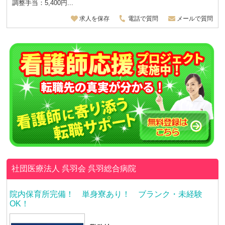
調整手当：5,400円...
求人を保存
電話で質問
メールで質問
社団医療法人 呉羽会
呉羽総合病院
院内保育所完備！ 単身寮あり！ ブランク・未経験
OK！