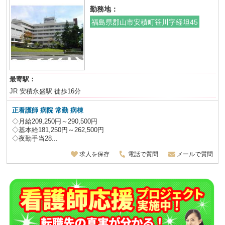
勤務地：
福島県郡山市安積町笹川字経坦45
最寄駅：
JR 安積永盛駅 徒歩16分
正看護師 病院 常勤 病棟
◇月給209,250円～290,500円
◇基本給181,250円～262,500円
◇夜勤手当28...
求人を保存
電話で質問
メールで質問