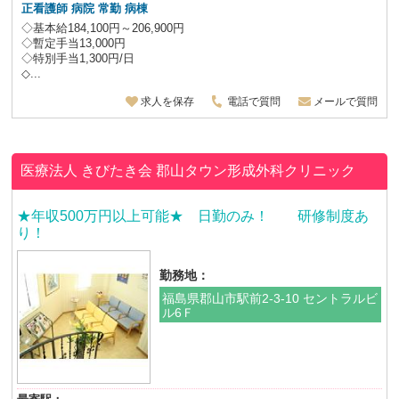
正看護師 病院 常勤 病棟
◇基本給184,100円～206,900円
◇暫定手当13,000円
◇特別手当1,300円/日
◇...
求人を保存
電話で質問
メールで質問
医療法人 きびたき会
郡山タウン形成外科クリニック
★年収500万円以上可能★ 日勤のみ！ 研修制度あ
り！
勤務地：
福島県郡山市駅前2-3-10 セントラルビ
ル6Ｆ