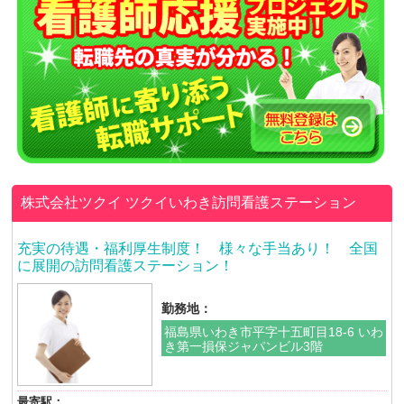
株式会社ツクイ
ツクイいわき訪問看護ステーション
充実の待遇・福利厚生制度！ 様々な手当あり！ 全国
に展開の訪問看護ステーション！
勤務地：
福島県いわき市平字十五町目18-6 いわ
き第一損保ジャパンビル3階
最寄駅：