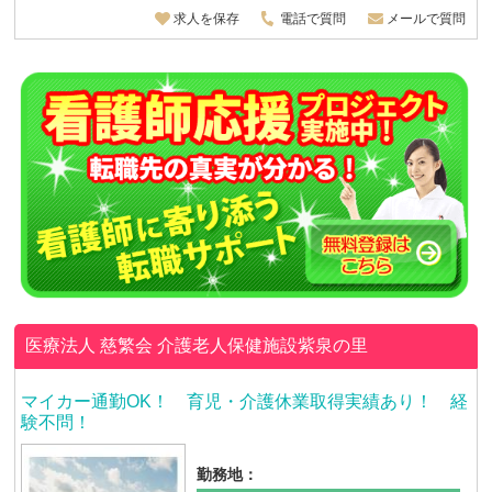
求人を保存
電話で質問
メールで質問
医療法人 慈繁会
介護老人保健施設紫泉の里
マイカー通勤OK！ 育児・介護休業取得実績あり！ 経
験不問！
勤務地：