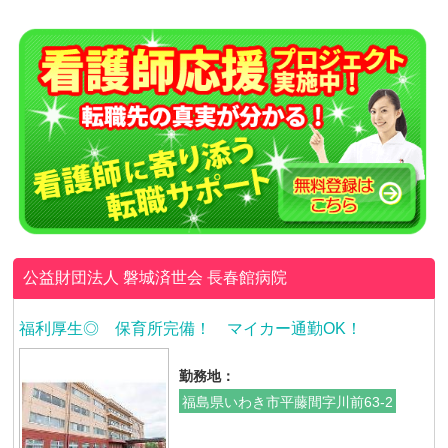
公益財団法人 磐城済世会
長春館病院
福利厚生◎ 保育所完備！ マイカー通勤OK！
勤務地：
福島県いわき市平藤間字川前63-2