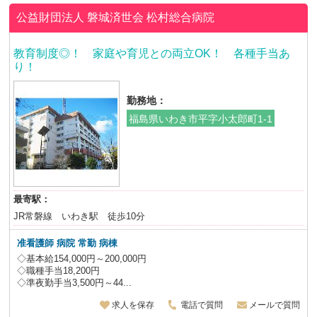
公益財団法人 磐城済世会
松村総合病院
教育制度◎！ 家庭や育児との両立OK！ 各種手当あ
り！
勤務地：
福島県いわき市平字小太郎町1-1
最寄駅：
JR常磐線 いわき駅 徒歩10分
准看護師 病院 常勤 病棟
◇基本給154,000円～200,000円
◇職種手当18,200円
◇準夜勤手当3,500円～44...
求人を保存
電話で質問
メールで質問