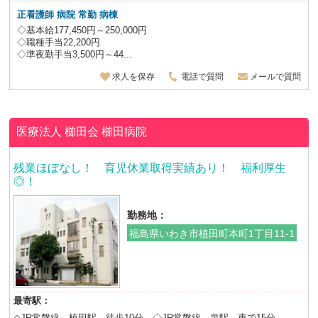
正看護師 病院 常勤 病棟
◇基本給177,450円～250,000円
◇職種手当22,200円
◇準夜勤手当3,500円～44...
求人を保存
電話で質問
メールで質問
医療法人 櫛田会
櫛田病院
残業ほぼなし！ 育児休業取得実績あり！ 福利厚生
◎！
勤務地：
福島県いわき市植田町本町1丁目11-1
最寄駅：
◇JR常磐線 植田駅 徒歩10分 ◇JR常磐線 泉駅 車で15分