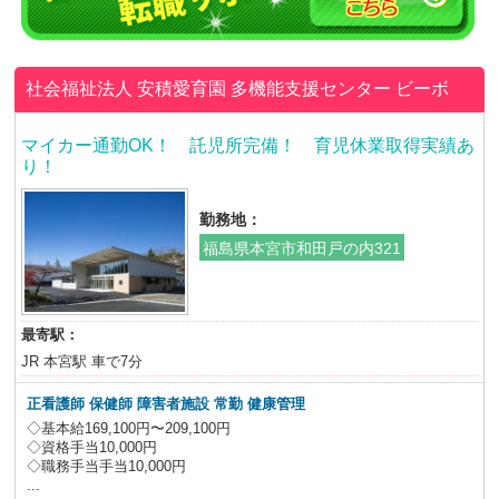
社会福祉法人 安積愛育園
多機能支援センター ビーボ
マイカー通勤OK！ 託児所完備！ 育児休業取得実績あ
り！
勤務地：
福島県本宮市和田戸の内321
最寄駅：
JR 本宮駅 車で7分
正看護師 保健師
障害者施設 常勤 健康管理
◇基本給169,100円〜209,100円
◇資格手当10,000円
◇職務手当手当10,000円
...