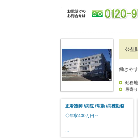
公益
働きや
勤務地
最寄り
正看護師
病院
常勤
病棟勤務
◇年収400万円～
...