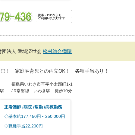
財団法人 磐城済世会
松村総合病院
度◎！ 家庭や育児との両立OK！ 各種手当あり！
福島県いわき市平字小太郎町1-1
駅
JR常磐線 いわき駅 徒歩10分
正看護師
病院
常勤
病棟勤務
◇基本給177,450円～250,000円
◇職種手当22,200円
...