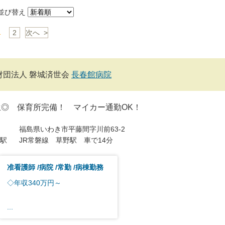
び替え
1
2
次へ >
財団法人 磐城済世会
長春館病院
生◎ 保育所完備！ マイカー通勤OK！
福島県いわき市平藤間字川前63-2
駅
JR常磐線 草野駅 車で14分
准看護師
病院
常勤
病棟勤務
◇年収340万円～
...