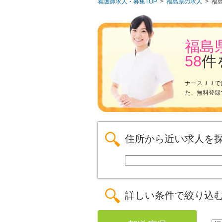
看護師求人・募集TOP
>
福島県の求人
>
福
福島
58
件
ナースＪＪで
た、無料登録
住所から近い求人を
詳しい条件で絞り込