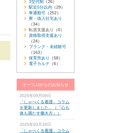
3交代制
（26）
駅近5分以内
（29）
車通勤可
（252）
寮・借入社宅あり
（34）
転居支援あり
（0）
資格取得支援あり
（24）
ブランク・未経験可
（163）
保育所あり
（58）
電子カルテ
（6）
ナースJJからのお知らせ
2025年09月09日
「しゃべくる看護」コラム
を更新しました。（『心も
体も満たす働き方』）
2025年03月28日
「しゃべくる看護」コラム