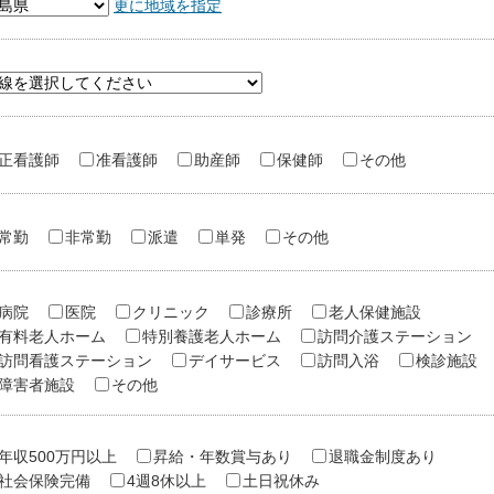
更に地域を指定
正看護師
准看護師
助産師
保健師
その他
常勤
非常勤
派遣
単発
その他
病院
医院
クリニック
診療所
老人保健施設
有料老人ホーム
特別養護老人ホーム
訪問介護ステーション
訪問看護ステーション
デイサービス
訪問入浴
検診施設
障害者施設
その他
年収500万円以上
昇給・年数賞与あり
退職金制度あり
社会保険完備
4週8休以上
土日祝休み