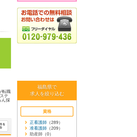
福島県で
が転職
求人を絞り込む
ステ
ろん採
資格
正看護師
（289）
准看護師
（209）
助産師
（0）