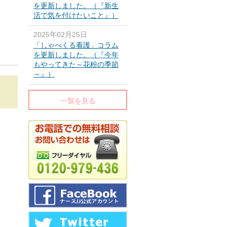
を更新しました。（『新生
活で気を付けたいこと』）
2025年02月25日
「しゃべくる看護」コラム
を更新しました。（『今年
もやってきた～花粉の季節
～』）
一覧を見る