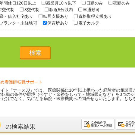
年間休日120日以上
残業月10ｈ以下
日勤のみ
夜勤のみ
2交代制
3交代制
駅近5分以内
車通勤可
寮・借入社宅あり
転居支援あり
資格取得支援あり
ブランク・未経験可
保育所あり
電子カルテ
ため看護師転職サポート
イト「ナースJJ」では、 医療関係に10年以上携わった経験者の相談員
な転職の条件や環境（今すぐ・余裕をもって・地域限定など）を3つのシ
介だけでなく、気になる病院・医療機関への問合せもいたします。もち
り
の検索結果