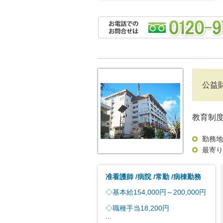
公益
教育制
勤務地
最寄り
准看護師
病院
常勤
病棟勤務
◇基本給154,000円～200,000円
◇職種手当18,200円
...