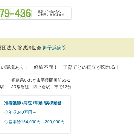
財団法人 磐城済世会
舞子浜病院
すい環境あり！ 経験不問！ 子育てとの両立が図れる！
福島県いわき市平藤間川前63-1
駅
JR常磐線 四ツ倉駅 車で12分
准看護師
病院
常勤
病棟勤務
◇年収340万円～
◇基本給154,000円～200,000円
...