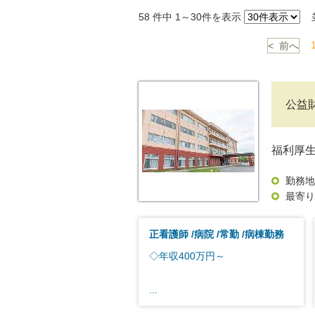
58
件中 1～30件を表示
並
< 前へ
公益
福利厚
勤務地
最寄り
正看護師
病院
常勤
病棟勤務
◇年収400万円～
...