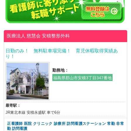
医療法人 慈慧会
安積整形外科
日勤のみ！ 無料駐車場完備！ 育児休暇取得実績あ
り！
勤務地：
福島県郡山市安積3丁目347番地
最寄駅：
JR東北本線 安積永盛駅 車で6分
正看護師 医院 クリニック 診療所 訪問看護ステーション
常勤 非常
勤 訪問看護