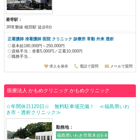
最寄駅：
JR常磐線 植田駅 徒歩8分
正看護師 准看護師 医院 クリニック 診療所 常勤 外来 透析
◇基本給180,000円～250,000円
◇資格手当：准看5,000円／正看10,000円
◇職務手当...
求人を保存
電話で質問
メールで質問
医療法人 かもめクリニック
かもめクリニック
☆年間休日120日☆ 無料駐車場完備！ ≪福島県いわ
き市・透析クリニック≫
勤務地：
福島県いわき市草木台5-8