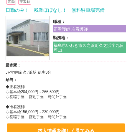
常勤
非常勤
日勤のみ！ 残業ほぼなし！ 無料駐車場完備！
職種：
正看護師 准看護師
勤務地：
福島県いわき市久之浜町久之浜字九反
坪11
最寄駅：
JR常磐線 久ﾉ浜駅 徒歩3分
給与：
◆正看護師
◇基本給204,000円～266,500円
◇役職手当 皆勤手当 時間外手当
◆准看護師
◇基本給156,000円～230,000円
◇役職手当 皆勤手当 時間外手当
求人情報を詳しく見てみる