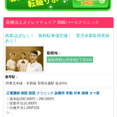
医療法人エイレイテュイア
岡崎バースクリニック
残業ほぼなし！ 無料駐車場完備！ 育児休業取得実績
あり！
勤務地：
福島県郡山市安積2丁目335
最寄駅：
JR東北本線・水郡線 安積永盛駅 徒歩6分
正看護師 病院 医院 クリニック 診療所 常勤 外来 病棟 オペ室
◇基本給200,000円～280,000円
◇皆勤手当10,000円
◇分娩手当1,200円/回
◇...