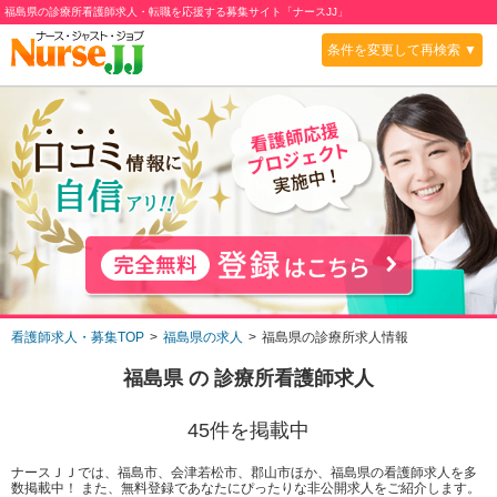
福島県の診療所看護師求人・転職を応援する募集サイト「ナースJJ」
条件を変更して再検索 ▼
看護師求人・募集TOP
福島県の求人
福島県の診療所求人情報
福島県
の
診療所
看護師求人
45
件を掲載中
ナースＪＪでは、福島市、会津若松市、郡山市ほか、福島県の看護師求人を多
数掲載中！ また、無料登録であなたにぴったりな非公開求人をご紹介します。