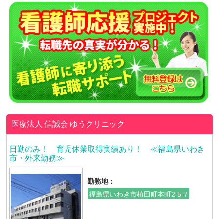
医療法人 信誠会
ゆうクリニック
日勤のみ！ 育児休業取得実績あり！ ≪福島県いわき
市・外来勤務≫
勤務地：
福島県いわき市植田町本町2-5-7