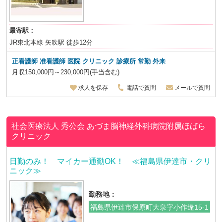
最寄駅：
JR東北本線 矢吹駅 徒歩12分
正看護師 准看護師 医院 クリニック 診療所 常勤 外来
月収150,000円～230,000円(手当含む)
求人を保存
電話で質問
メールで質問
社会医療法人 秀公会
あづま脳神経外科病院附属ほばら
クリニック
日勤のみ！ マイカー通勤OK！ ≪福島県伊達市・クリ
ニック≫
勤務地：
福島県伊達市保原町大泉字小作逢15-1