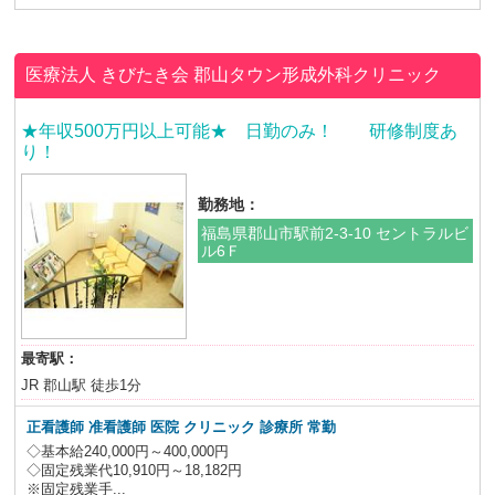
医療法人 きびたき会
郡山タウン形成外科クリニック
★年収500万円以上可能★ 日勤のみ！ 研修制度あ
り！
勤務地：
福島県郡山市駅前2-3-10 セントラルビ
ル6Ｆ
最寄駅：
JR 郡山駅 徒歩1分
正看護師 准看護師 医院 クリニック 診療所 常勤
◇基本給240,000円～400,000円
◇固定残業代10,910円～18,182円
※固定残業手...