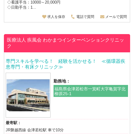
◇看護手当：10000～20,000円
◇日勤手当：1...
求人を保存
電話で質問
メールで質問
医療法人 疾風会
わかまつインターベンションクリニッ
ク
専門スキルを学べる！ 経験を活かせる！ ≪循環器疾
患専門・有床クリニック≫
勤務地：
福島県会津若松市一箕町大字亀賀字北
柳原25-1
最寄駅：
JR磐越西線 会津若松駅 車で10分