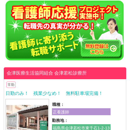
会津医療生活協同組合
会津若松診療所
常勤
日勤のみ！ 残業少なめ！ 無料駐車場完備！
職種：
正看護師
勤務地：
福島県会津若松市東千石1-2-13