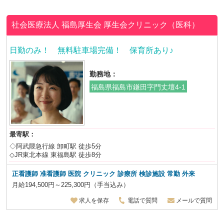
社会医療法人 福島厚生会
厚生会クリニック（医科）
日勤のみ！ 無料駐車場完備！ 保育所あり♪
勤務地：
福島県福島市鎌田字門丈壇4-1
最寄駅：
◇阿武隈急行線 卸町駅 徒歩5分
◇JR東北本線 東福島駅 徒歩8分
正看護師 准看護師 医院 クリニック 診療所 検診施設
常勤 外来
月給194,500円～225,300円（手当込み）
求人を保存
電話で質問
メールで質問