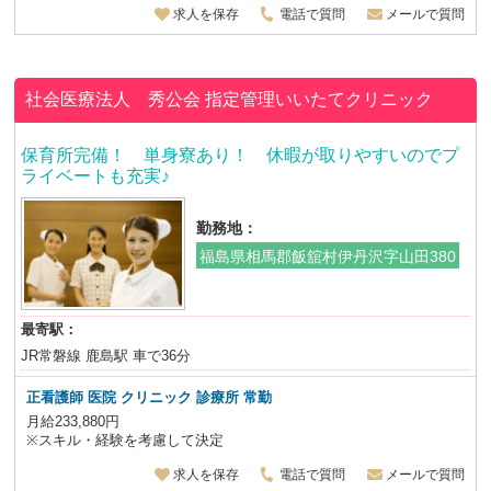
求人を保存
電話で質問
メールで質問
社会医療法人 秀公会
指定管理いいたてクリニック
保育所完備！ 単身寮あり！ 休暇が取りやすいのでプ
ライベートも充実♪
勤務地：
福島県相馬郡飯舘村伊丹沢字山田380
最寄駅：
JR常磐線 鹿島駅 車で36分
正看護師 医院 クリニック 診療所 常勤
月給233,880円
※スキル・経験を考慮して決定
求人を保存
電話で質問
メールで質問