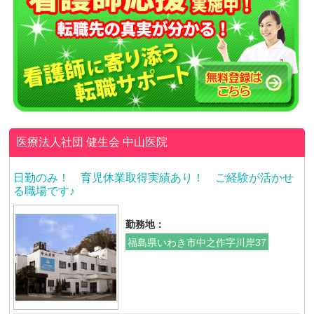
医療法人社団 健生会
中山医院
日勤のみ！ 育児休業取得実績あり！ ご経験が活かせ
る職場です♪
勤務地：
福島県いわき市中之作字川岸37