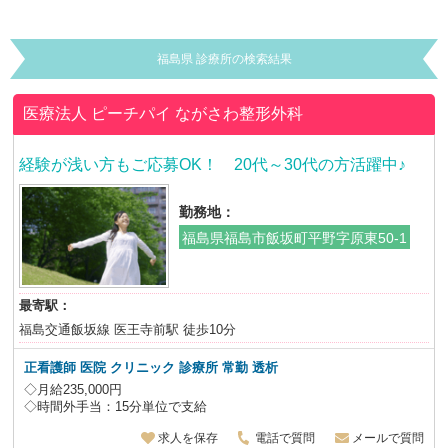
福島県 診療所の検索結果
医療法人 ピーチパイ
ながさわ整形外科
経験が浅い方もご応募OK！ 20代～30代の方活躍中♪
勤務地：
福島県福島市飯坂町平野字原東50-1
最寄駅：
福島交通飯坂線 医王寺前駅 徒歩10分
正看護師 医院 クリニック 診療所 常勤 透析
◇月給235,000円
◇時間外手当：15分単位で支給
求人を保存
電話で質問
メールで質問