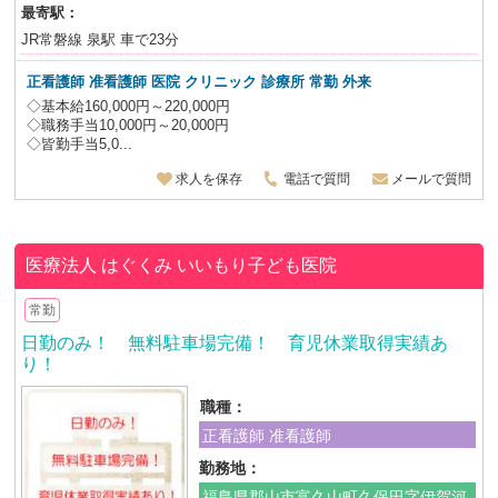
最寄駅：
JR常磐線 泉駅 車で23分
正看護師 准看護師
医院 クリニック 診療所
常勤 外来
◇基本給160,000円～220,000円
◇職務手当10,000円～20,000円
◇皆勤手当5,0...
求人を保存
電話で質問
メールで質問
医療法人 はぐくみ
いいもり子ども医院
常勤
日勤のみ！ 無料駐車場完備！ 育児休業取得実績あ
り！
職種：
正看護師 准看護師
勤務地：
福島県郡山市富久山町久保田字伊賀河