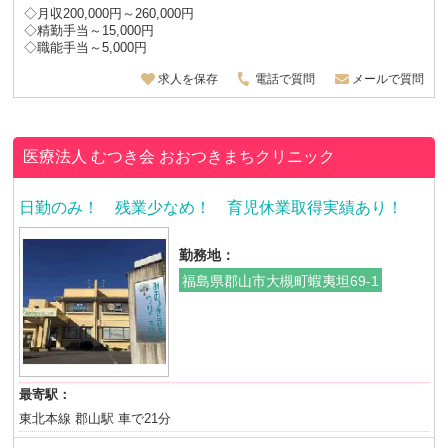
◇月収200,000円～260,000円
◇精勤手当～15,000円
◇職能手当～5,000円
求人を保存
電話で質問
メールで質問
医療法人 むつき会
おおつきまちクリニック
日勤のみ！ 残業少なめ！ 育児休業取得実績あり！
勤務地：
福島県郡山市大槻町蝦夷坦69-1
最寄駅：
東北本線 郡山駅 車で21分