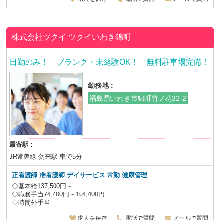
株式会社ツクイ
ツクイいわき錦町
日勤のみ！ ブランク・未経験OK！ 無料駐車場完備！
勤務地：
福島県いわき市錦町竹ノ花32-2
最寄駅：
JR常磐線 勿来駅 車で5分
正看護師 准看護師 デイサービス 常勤 健康管理
◇基本給137,500円～
◇職務手当74,400円～104,400円
◇時間外手当
求人を保存
電話で質問
メールで質問