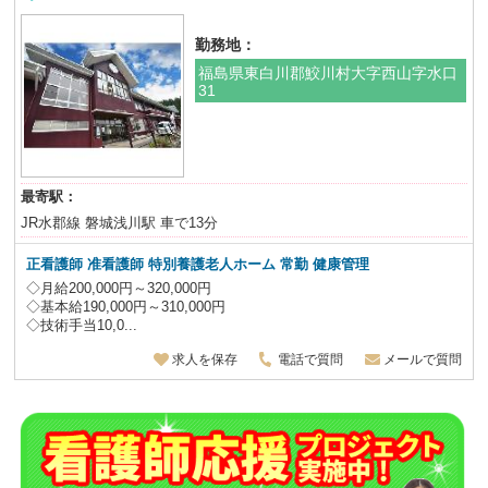
勤務地：
福島県東白川郡鮫川村大字西山字水口
31
最寄駅：
JR水郡線 磐城浅川駅 車で13分
正看護師 准看護師 特別養護老人ホーム 常勤 健康管理
◇月給200,000円～320,000円
◇基本給190,000円～310,000円
◇技術手当10,0...
求人を保存
電話で質問
メールで質問