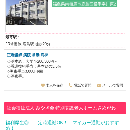
福島県南相馬市鹿島区横手字川原2
最寄駅：
JR常磐線 鹿島駅 徒歩20分
正看護師 病院 常勤 病棟
◇基本給：大学卒206,300円～
◇看護技術手当：基本給の3.5％
◇準夜手当3,800円/回
◇深夜手...
求人を保存
電話で質問
メールで質問
社会福祉法人 みやぎ会
特別養護老人ホームさめがわ
福利厚生◎！ 定時退勤OK！ マイカー通勤がおすす
め！