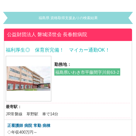
福島県 資格取得支援ありの検索結果
公益財団法人 磐城済世会
長春館病院
福利厚生◎ 保育所完備！ マイカー通勤OK！
勤務地：
福島県いわき市平藤間字川前63-2
最寄駅：
JR常磐線 草野駅 車で14分
正看護師 病院 常勤 病棟
◇年収400万円～