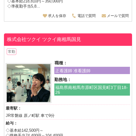
◇基本給218,810円～350,000円
◇準夜勤手当5,8...
求人を保存
電話で質問
メールで質問
株式会社ツクイ
ツクイ南相馬国見
常勤
職種：
正看護師 准看護師
勤務地：
福島県南相馬市原町区国見町3丁目18-
26
最寄駅：
JR常磐線 原ノ町駅 車で9分
給与：
◇基本給142,500円～
◇職務手当74,400円～104,400円