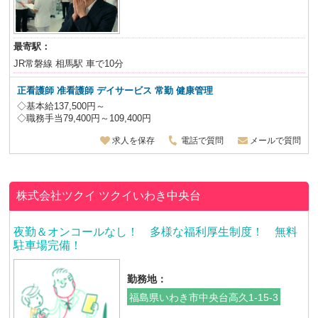
最寄駅：
JR常磐線 相馬駅 車で10分
正看護師 准看護師 デイサービス 常勤 健康管理
◇基本給137,500円～
◇職務手当79,400円～109,400円
求人を保存
電話で質問
メールで質問
株式会社ツクイ
ツクイいわき中央台
夜勤＆オンコールなし！ 多様な福利厚生制度！ 無料
駐車場完備！
勤務地：
福島県いわき市中央台高久1-15-3