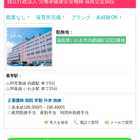
独立行政法人 労働者健康安全機構
福島労災病院
残業なし！ 保育所完備！ ブランク・未経験OK！
勤務地：
福島県いわき市内郷綴町沼尻3番地
最寄駅：
◇JR常磐線 内郷駅 車で5分
◇JR各線 いわき駅 車で15分
正看護師 病院 常勤 外来 病棟
◇基本給189,000円～198,400円
◇夜間勤務手当 夜勤手当 時間外勤務手当
求人を保存
電話で質問
メールで質問