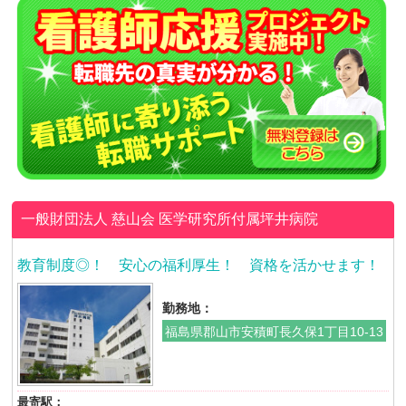
一般財団法人 慈山会
医学研究所付属坪井病院
教育制度◎！ 安心の福利厚生！ 資格を活かせます！
勤務地：
福島県郡山市安積町長久保1丁目10-13
最寄駅：