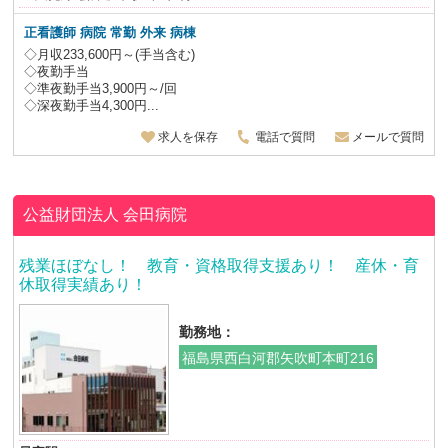
正看護師 病院 常勤 外来 病棟
◇月収233,600円～(手当含む)
◇夜勤手当
◇準夜勤手当3,900円～/回
◇深夜勤手当4,300円...
求人を保存
電話で質問
メールで質問
公益財団法人
会田病院
残業ほぼなし！ 教育・資格取得支援あり！ 産休・育
休取得実績あり！
勤務地：
福島県西白河郡矢吹町本町216