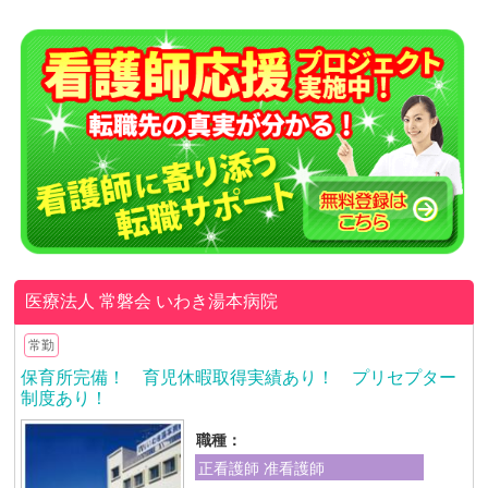
医療法人 常磐会
いわき湯本病院
常勤
保育所完備！ 育児休暇取得実績あり！ プリセプター
制度あり！
職種：
正看護師 准看護師