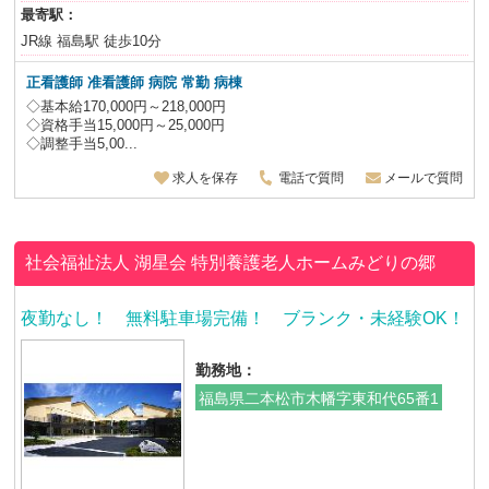
最寄駅：
JR線 福島駅 徒歩10分
正看護師 准看護師 病院 常勤 病棟
◇基本給170,000円～218,000円
◇資格手当15,000円～25,000円
◇調整手当5,00...
求人を保存
電話で質問
メールで質問
社会福祉法人 湖星会
特別養護老人ホームみどりの郷
夜勤なし！ 無料駐車場完備！ ブランク・未経験OK！
勤務地：
福島県二本松市木幡字東和代65番1