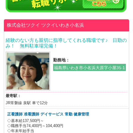
株式会社ツクイ
ツクイいわき小名浜
経験のない方も親切に指導してくれる職場です♪ 日勤の
み！ 無料駐車場完備！
勤務地：
福島県いわき市小名浜大原字小屋35-1
最寄駅：
JR常磐線 泉駅 車で12分
正看護師 准看護師 デイサービス 常勤 健康管理
◇基本給137,500円～
◇職務手当74,400円～104,400円
◇年末年始手当