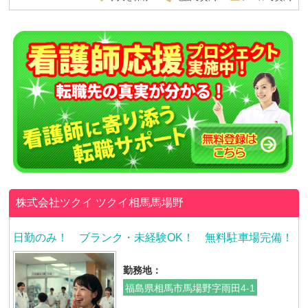
株式会社ツクイ
ツクイ相馬馬場野
日勤のみ！ ブランク・未経験OK！ 無料駐車場完備！
勤務地：
福島県相馬市馬場野字雨田4-1