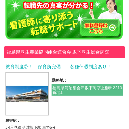
福島県厚生農業協同組合連合会
坂下厚生総合病院
教育制度◎！ 保育所完備！ 各種休暇制度あり！
勤務地：
福島県河沼郡会津坂下町字上柳田2210
番地1
最寄駅：
JR只見線 会津坂下駅 車で5分