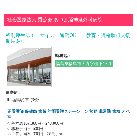
社会医療法人 秀公会
あづま脳神経外科病院
福利厚生◎！ マイカー通勤OK！ 教育・資格取得支援
制度あり！
勤務地：
福島県福島市大森字柳下16-1
最寄駅：
JR 福島駅 車で8分
正看護師 保健師 病院 訪問看護ステーション 常勤 非常勤 病棟 オペ
室
◇基本給157,380円～248,900円
◇職種手当76,500円
◇主任手当30,000円 課長手当...