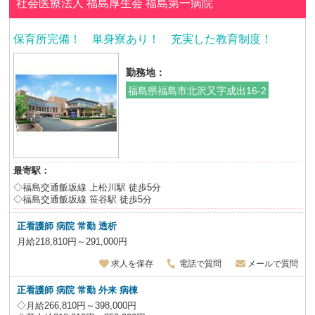
社会医療法人 福島厚生会
福島第一病院
保育所完備！ 単身寮あり！ 充実した教育制度！
勤務地：
福島県福島市北沢又字成出16-2
最寄駅：
◇福島交通飯坂線 上松川駅 徒歩5分
◇福島交通飯坂線 笹谷駅 徒歩5分
正看護師 病院 常勤 透析
月給218,810円～291,000円
求人を保存
電話で質問
メールで質問
正看護師 病院 常勤 外来 病棟
◇月給266,810円～398,000円