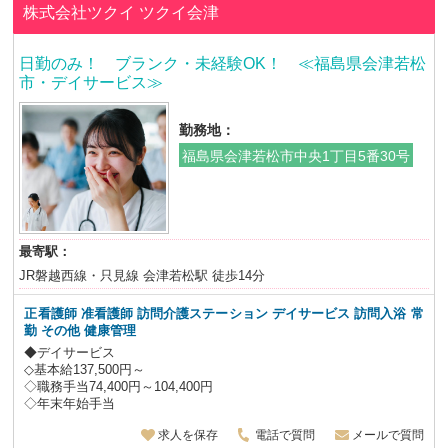
株式会社ツクイ
ツクイ会津
日勤のみ！ ブランク・未経験OK！ ≪福島県会津若松
市・デイサービス≫
勤務地：
福島県会津若松市中央1丁目5番30号
最寄駅：
JR磐越西線・只見線 会津若松駅 徒歩14分
正看護師 准看護師 訪問介護ステーション デイサービス 訪問入浴
常
勤 その他 健康管理
◆デイサービス
◇基本給137,500円～
◇職務手当74,400円～104,400円
◇年末年始手当
求人を保存
電話で質問
メールで質問