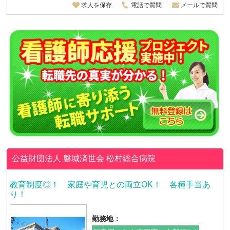
求人を保存
電話で質問
メールで質問
公益財団法人 磐城済世会
松村総合病院
教育制度◎！ 家庭や育児との両立OK！ 各種手当あ
り！
勤務地：