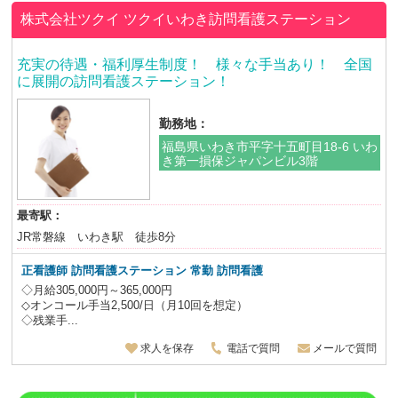
株式会社ツクイ
ツクイいわき訪問看護ステーション
充実の待遇・福利厚生制度！ 様々な手当あり！ 全国
に展開の訪問看護ステーション！
勤務地：
福島県いわき市平字十五町目18-6 いわ
き第一損保ジャパンビル3階
最寄駅：
JR常磐線 いわき駅 徒歩8分
正看護師
訪問看護ステーション 常勤 訪問看護
◇月給305,000円～365,000円
◇オンコール手当2,500/日（月10回を想定）
◇残業手...
求人を保存
電話で質問
メールで質問